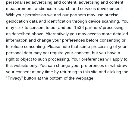
personalised advertising and content, advertising and content
OneFootball PPV
measurement, audience research and services development.
With your permission we and our partners may use precise
Maanantai, 23.3.2026
geolocation data and identification through device scanning. You
may click to consent to our and our 1538 partners’ processing
21.30
Serie C - Promotion - Pudotuspelit
as described above. Alternatively you may access more detailed
information and change your preferences before consenting or
Catania
to refuse consenting.
Please note that some processing of your
Casarano
personal data may not require your consent, but you have a
OneFootball PPV
right to object to such processing. Your preferences will apply to
this website only. You can change your preferences or withdraw
Tiistai, 10.2.2026
your consent at any time by returning to this site and clicking the
"Privacy" button at the bottom of the webpage.
21.30
Serie C - Promotion - Pudotuspelit
Salernitana
Casarano
OneFootball PPV
CASARANO JOUKKUEEN TILASTOTIEDOT
TELEVISIOITUNA SUOMI