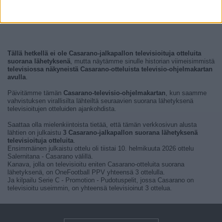
Tällä hetkellä ei ole Casarano-jalkapallon televisioituja otteluita
suorana lähetyksenä
, mutta näytämme sinulle historian viimeisimmistä
televisiossa näkyneistä Casarano-otteluista televisio-ohjelmakartan
avulla
.
Päivitämme tämän
Casarano-televisio-ohjelmakartan
, kun saamme
vahvistuksen virallisilta lähteiltä seuraavien suorana lähetyksenä
televisioitujen otteluiden ajankohdista.
Saattaa olla mielenkiintoista tietää, että tämän verkkosivun alusta
lähtien on julkaistu
3 Casarano-jalkapallon suorana lähetyksenä
televisioituja otteluita
.
Ensimmäinen julkaistu ottelu oli tiistai 10. helmikuuta 2026 ottelu
Salernitana - Casarano välillä.
Kanava, jolla on televisioitu eniten Casarano-otteluita suorana
lähetyksenä, on OneFootball PPV yhteensä 3 ottelulla.
Ja kilpailu Serie C - Promotion - Pudotuspelit, jossa Casarano on
televisioitu useimmin, on yhteensä televisioinut 3 ottelua.