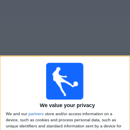
Widget
Casarano
televisioitujen otteluiden opas
×
Casarano:
Tällä hetkellä ei ole televisioituja pelejä. Voit
tarkistaa aiemmin televisioitujen otteluiden historian.
Keskiviikko, 20.5.2026
We value your privacy
21.00
Serie C - Promotion - Pudotuspelit
We and our
partners
store and/or access information on a
Union Brescia
device, such as cookies and process personal data, such as
unique identifiers and standard information sent by a device for
Casarano