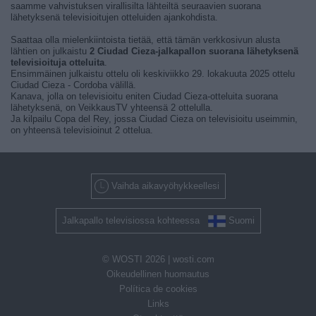
saamme vahvistuksen virallisilta lähteiltä seuraavien suorana
lähetyksenä televisioitujen otteluiden ajankohdista.
Saattaa olla mielenkiintoista tietää, että tämän verkkosivun alusta
lähtien on julkaistu
2 Ciudad Cieza-jalkapallon suorana lähetyksenä
televisioituja otteluita
.
Ensimmäinen julkaistu ottelu oli keskiviikko 29. lokakuuta 2025 ottelu
Ciudad Cieza - Cordoba välillä.
Kanava, jolla on televisioitu eniten Ciudad Cieza-otteluita suorana
lähetyksenä, on VeikkausTV yhteensä 2 ottelulla.
Ja kilpailu Copa del Rey, jossa Ciudad Cieza on televisioitu useimmin,
on yhteensä televisioinut 2 ottelua.
Vaihda aikavyöhykkeellesi
Jalkapallo televisiossa kohteessa
Suomi
© WOSTI 2026 |
wosti.com
Oikeudellinen huomautus
Política de cookies
Links