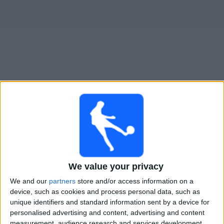
Widget
Ciudad Cieza
televisioitujen otteluiden opas
×
Ciudad Cieza:
Tällä hetkellä ei ole televisioituja pelejä.
Voit tarkistaa aiemmin televisioitujen otteluiden historian.
We value your privacy
Keskiviikko, 3.12.2025
We and our
partners
store and/or access information on a
22.00
Copa del Rey
device, such as cookies and process personal data, such as
2. kierros
unique identifiers and standard information sent by a device for
personalised advertising and content, advertising and content
Ciudad Cieza
measurement, audience research and services development.