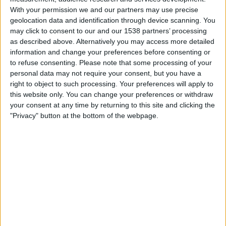
Levante
With your permission we and our partners may use precise
VeikkausTV
geolocation data and identification through device scanning. You
may click to consent to our and our 1538 partners’ processing
as described above. Alternatively you may access more detailed
Keskiviikko, 29.10.2025
information and change your preferences before consenting or
21.00
Copa del Rey
to refuse consenting.
Please note that some processing of your
1. kierros
personal data may not require your consent, but you have a
right to object to such processing. Your preferences will apply to
Ciudad Cieza
this website only. You can change your preferences or withdraw
Cordoba
your consent at any time by returning to this site and clicking the
"Privacy" button at the bottom of the webpage.
VeikkausTV
CIUDAD CIEZA JOUKKUEEN TILASTOTIEDOT
TELEVISIOITUNA SUOMI
Tähän päivään mennessä
6.8.2026
ja siitä lähtien kun tämä verkkosivusto
on kerännyt tilastotietoja siitä, milloin ja missä
Jalkapallo
joukkueen
Ciudad Cieza
ottelut ovat televisioituneet
Suomi
, joka oli
29.10.2025
,
voimme antaa seuraavat tiedot: