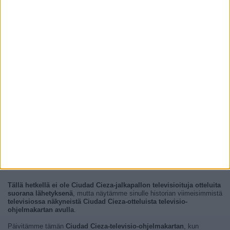
Tällä hetkellä ei ole Ciudad Cieza-jalkapallon televisioituja otteluita
suorana lähetyksenä
, mutta näytämme sinulle historian viimeisimmistä
televisiossa näkyneistä Ciudad Cieza-otteluista televisio-
ohjelmakartan avulla
.
Päivitämme tämän
Ciudad Cieza-televisio-ohjelmakartan
, kun