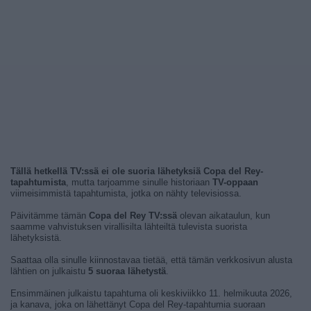
Tällä hetkellä TV:ssä ei ole suoria lähetyksiä Copa del Rey-
tapahtumista
, mutta tarjoamme sinulle historiaan
TV-oppaan
viimeisimmistä tapahtumista, jotka on nähty televisiossa.
Päivitämme tämän
Copa del Rey TV:ssä
olevan aikataulun, kun
saamme vahvistuksen virallisilta lähteiltä tulevista suorista
lähetyksistä.
Saattaa olla sinulle kiinnostavaa tietää, että tämän verkkosivun alusta
lähtien on julkaistu
5 suoraa lähetystä
.
Ensimmäinen julkaistu tapahtuma oli keskiviikko 11. helmikuuta 2026,
ja kanava, joka on lähettänyt Copa del Rey-tapahtumia suoraan