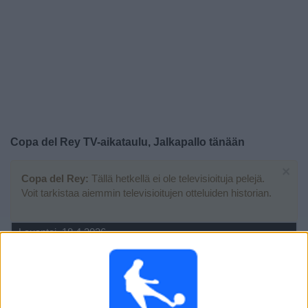
Widget
Copa del Rey TV-aikataulu, Jalkapallo tänään
×
Copa del Rey:
Tällä hetkellä ei ole televisioituja pelejä.
Voit tarkistaa aiemmin televisioitujen otteluiden historian.
Lauantai, 18.4.2026
22.00
Copa del Rey
Finaali
Atletico Madrid