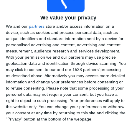
Real Sociedad
Disney+
VeikkausTV
We value your privacy
Keskiviikko, 4.3.2026
We and our
partners
store and/or access information on a
device, such as cookies and process personal data, such as
22.00
Copa del Rey
unique identifiers and standard information sent by a device for
Välierät
personalised advertising and content, advertising and content
measurement, audience research and services development.
Real Sociedad
With your permission we and our partners may use precise
Athletic Bilbao
geolocation data and identification through device scanning. You
Disney+
VeikkausTV
may click to consent to our and our 1538 partners’ processing
as described above. Alternatively you may access more detailed
information and change your preferences before consenting or
Tiistai, 3.3.2026
to refuse consenting.
Please note that some processing of your
22.00
Copa del Rey
personal data may not require your consent, but you have a
Välierät
right to object to such processing. Your preferences will apply to
this website only. You can change your preferences or withdraw
Barcelona
your consent at any time by returning to this site and clicking the
Atletico Madrid
"Privacy" button at the bottom of the webpage.
Disney+
VeikkausTV