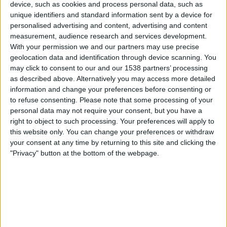
device, such as cookies and process personal data, such as
Castellon
unique identifiers and standard information sent by a device for
MTV Urheilu 1
MTV Katsomo 2
personalised advertising and content, advertising and content
measurement, audience research and services development.
With your permission we and our partners may use precise
Lauantai, 6.6.2026
geolocation data and identification through device scanning. You
22.00
LaLiga Hypermotion
may click to consent to our and our 1538 partners’ processing
Pudotuspelien välierä
as described above. Alternatively you may access more detailed
information and change your preferences before consenting or
Castellon
to refuse consenting.
Please note that some processing of your
personal data may not require your consent, but you have a
Almeria
right to object to such processing. Your preferences will apply to
MTV Urheilu 3
MTV Katsomo 2
this website only. You can change your preferences or withdraw
your consent at any time by returning to this site and clicking the
Sunnuntai, 31.5.2026
"Privacy" button at the bottom of the webpage.
19.30
LaLiga Hypermotion
Castellon
Eibar