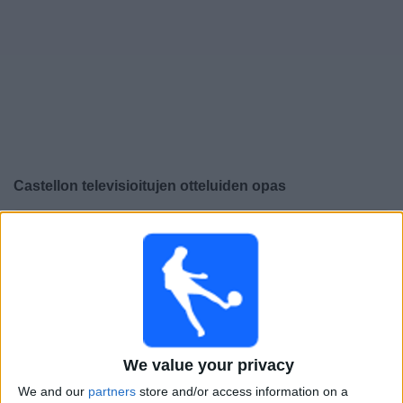
Widget
Castellon
televisioitujen otteluiden opas
×
Castellon:
Tällä hetkellä ei ole televisioituja pelejä. Voit
tarkistaa aiemmin televisioitujen otteluiden historian.
Tiistai, 9.6.2026
22.00
LaLiga Hypermotion
Pudotuspelien välierä
We value your privacy
We and our
partners
store and/or access information on a
Almeria