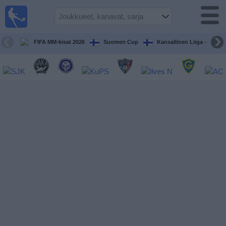
Jalkapallo
televisiossa
Televisioitujen
FIFA MM-kisat 2026
Suomen Cup
Kansallinen Liiga - Naiset
otteluiden opas
Tulevat
ottelut
Joukkueet
Sarjat
TV-
kanavat
Uutiset