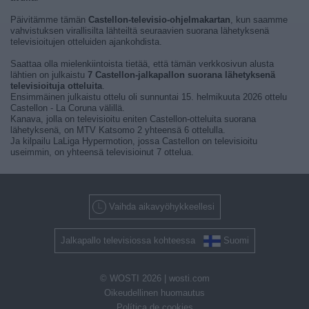
Päivitämme tämän
Castellon-televisio-ohjelmakartan
, kun saamme
vahvistuksen virallisilta lähteiltä seuraavien suorana lähetyksenä
televisioitujen otteluiden ajankohdista.
Saattaa olla mielenkiintoista tietää, että tämän verkkosivun alusta
lähtien on julkaistu
7 Castellon-jalkapallon suorana lähetyksenä
televisioituja otteluita
.
Ensimmäinen julkaistu ottelu oli sunnuntai 15. helmikuuta 2026 ottelu
Castellon - La Coruna välillä.
Kanava, jolla on televisioitu eniten Castellon-otteluita suorana
lähetyksenä, on MTV Katsomo 2 yhteensä 6 ottelulla.
Ja kilpailu LaLiga Hypermotion, jossa Castellon on televisioitu
useimmin, on yhteensä televisioinut 7 ottelua.
Vaihda aikavyöhykkeellesi
Jalkapallo televisiossa kohteessa
Suomi
© WOSTI 2026 |
wosti.com
Oikeudellinen huomautus
Política de cookies