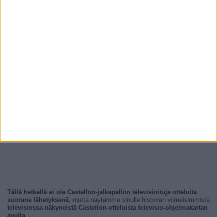
Tällä hetkellä ei ole Castellon-jalkapallon televisioituja otteluita
suorana lähetyksenä
, mutta näytämme sinulle historian viimeisimmistä
televisiossa näkyneistä Castellon-otteluista televisio-ohjelmakartan
avulla
.