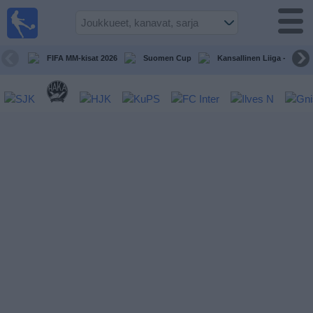
Jalkapallo
televisiossa
Televisioitujen
FIFA MM-kisat 2026
Suomen Cup
Kansallinen Liiga - Naiset
otteluiden opas
Tulevat
ottelut
Joukkueet
Sarjat
TV-
kanavat
Uutiset