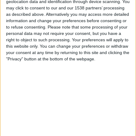
geolocation data and identification through device scanning. You
SUOMI
may click to consent to our and our 1538 partners’ processing
as described above. Alternatively you may access more detailed
Tähän päivään mennessä
8.8.2026
ja siitä lähtien kun tämä verkkosivusto
information and change your preferences before consenting or
on kerännyt tilastotietoja siitä, milloin ja missä
Jalkapallo
joukkueen
to refuse consenting.
Please note that some processing of your
Remo
ottelut ovat televisioituneet
Suomi
, joka oli
13.5.2022
, voimme
personal data may not require your consent, but you have a
antaa seuraavat tiedot:
right to object to such processing. Your preferences will apply to
20
this website only. You can change your preferences or withdraw
your consent at any time by returning to this site and clicking the
"Privacy" button at the bottom of the webpage.
TV-LÄHETYKSET
2 Ilmaiset pelit
10%
18 Maksulliset pelit
90%
VIIMEISIN ILMAINEN PELI
Flamengo - Remo
20.3.2026 Serie A por Flamengo TV YouTube
RANKING KANAVIEN MUKAAN