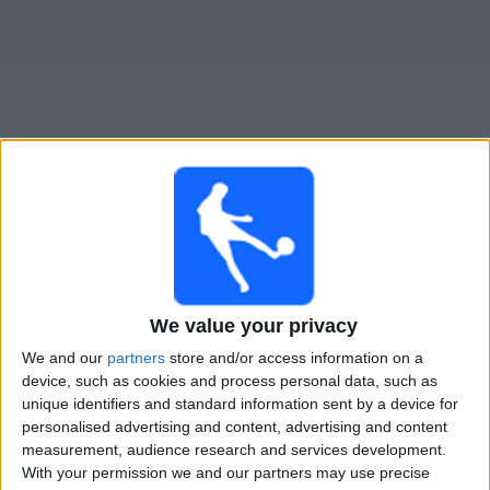
Widget
Remo
televisioitujen otteluiden opas
Huomenna sunnuntai, 9.8.2026
00.30
Serie A
We value your privacy
Remo
We and our
partners
store and/or access information on a
Atletico-MG
device, such as cookies and process personal data, such as
unique identifiers and standard information sent by a device for
Fanatiz (Katso suorana)
personalised advertising and content, advertising and content
measurement, audience research and services development.
With your permission we and our partners may use precise
REMO JOUKKUEEN TILASTOTIEDOT TELEVISIOITUNA