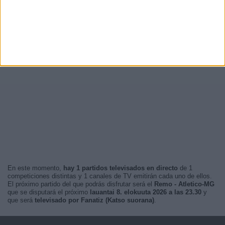
En este momento,
hay 1 partidos televisados en directo
de 1
competiciones distintas y 1 canales de TV emitirán cada uno de ellos.
El próximo partido del que podrás disfrutar será el
Remo - Atletico-MG
que se disputará el próximo
lauantai 8. elokuuta 2026 a las 23.30
y
que será
televisado por Fanatiz (Katso suorana)
.