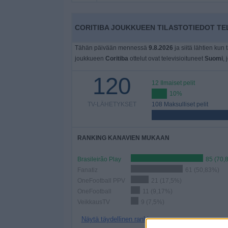
Widget
CORITIBA JOUKKUEEN TILASTOTIEDOT TE
Tähän päivään mennessä
9.8.2026
ja siitä lähtien kun 
joukkueen
Coritiba
ottelut ovat televisioituneet
Suomi
, 
120
12 Ilmaiset pelit
10%
TV-LÄHETYKSET
108 Maksulliset pelit
RANKING KANAVIEN MUKAAN
Brasileirão Play
85 (70,
Fanatiz
61 (50,83%)
OneFootball PPV
21 (17,5%)
OneFootball
11 (9,17%)
VeikkausTV
9 (7,5%)
Näytä täydellinen ranking