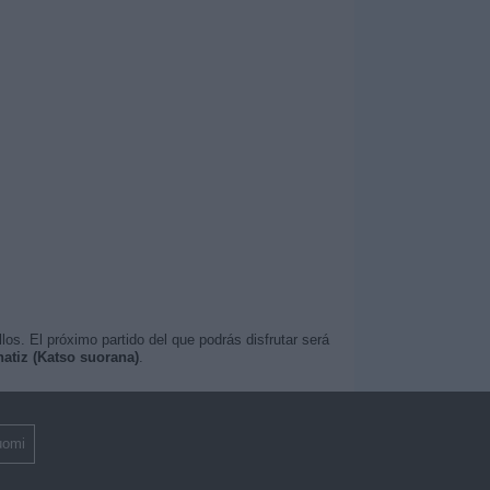
os. El próximo partido del que podrás disfrutar será
natiz (Katso suorana)
.
uomi