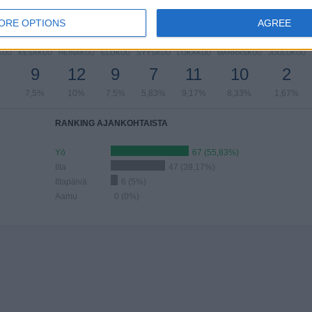
3%
18,33%
10%
11,67%
44,17%
ORE OPTIONS
AGREE
ELIT KUUKAUSIEN MUKAAN
KUU
KESÄKUU
HEINÄKUU
ELOKUU
SYYSKUU
LOKAKUU
MARRASKUU
JOULUKUU
2
9
12
9
7
11
10
2
%
7,5%
10%
7,5%
5,83%
9,17%
8,33%
1,67%
RANKING AJANKOHTAISTA
Yö
67 (55,83%)
Ilta
47 (39,17%)
Iltapäivä
6 (5%)
Aamu
0 (0%)