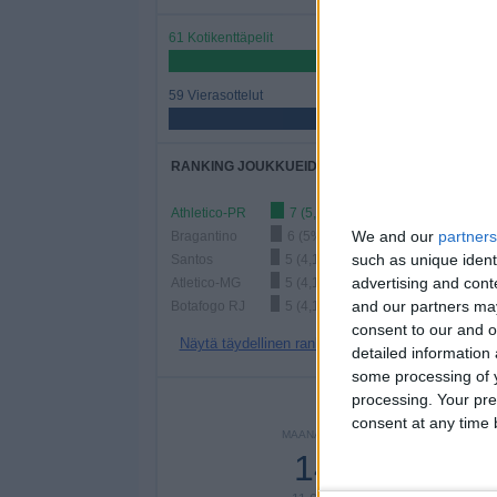
61 Kotikenttäpelit
50,83%
59 Vierasottelut
49,17%
RANKING JOUKKUEIDEN MUKAAN
Athletico-PR
7 (5,83%)
We and our
partners
Bragantino
6 (5%)
such as unique ident
Santos
5 (4,17%)
advertising and con
Atletico-MG
5 (4,17%)
and our partners may
Botafogo RJ
5 (4,17%)
consent to our and o
Näytä täydellinen ranking
detailed information
some processing of y
processing. Your pre
PE
consent at any time b
MAANANTAI
TIISTAI
KESKIV
14
4