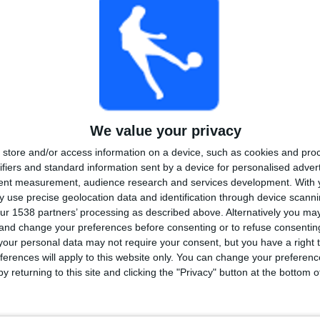
YHTEENSÄ
MAKSIMI
YHTEENSÄ
2
7
39
KILPAILUT
VS Athletico-PR
VASTUSTAJAT
RANKING KILPAILUJEN MUKAAN
We value your privacy
Serie A
91 (75,83%)
store and/or access information on a device, such as cookies and pro
Campeonato Paranaense
29 (24,17%)
ifiers and standard information sent by a device for personalised adver
Näytä täydellinen ranking
tent measurement, audience research and services development.
With 
 use precise geolocation data and identification through device scanni
ur 1538 partners’ processing as described above. Alternatively you m
 and change your preferences before consenting or to refuse consentin
our personal data may not require your consent, but you have a right t
ferences will apply to this website only. You can change your preferen
LIT VIIKONPÄIVIEN MUKAAN
y returning to this site and clicking the "Privacy" button at the bottom
IIKKO
TORSTAI
PERJANTAI
LAUANTAI
SUKUPUOLI
1
22
12
14
53