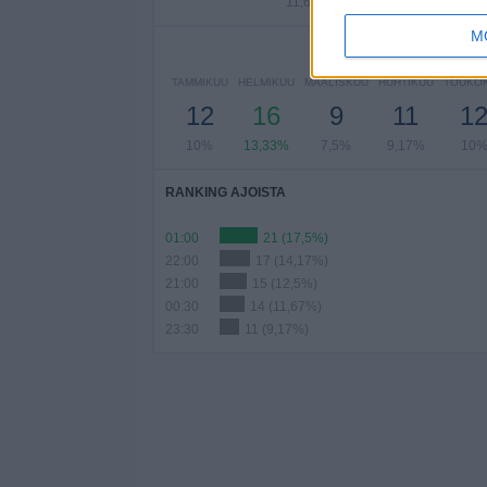
11,67%
3,33%
0,8
M
P
TAMMIKUU
HELMIKUU
MAALISKUU
HUHTIKUU
TOUKO
12
16
9
11
1
10%
13,33%
7,5%
9,17%
10
RANKING AJOISTA
01:00
21 (17,5%)
22:00
17 (14,17%)
21:00
15 (12,5%)
00:30
14 (11,67%)
23:30
11 (9,17%)