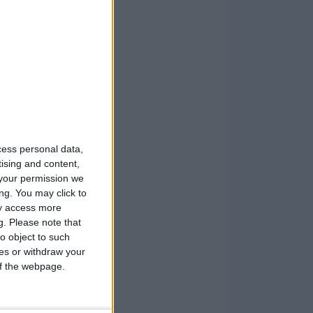
cess personal data,
tising and content,
your permission we
ng. You may click to
ay access more
g.
Please note that
o object to such
ces or withdraw your
 of the webpage.