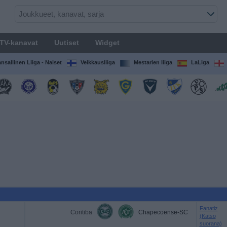
TV-kanavat
Uutiset
Widget
nsallinen Liiga - Naiset
Veikkausliiga
Mestarien liiga
LaLiga
Fanatiz
Coritiba
Chapecoense-SC
(Katso
suorana)