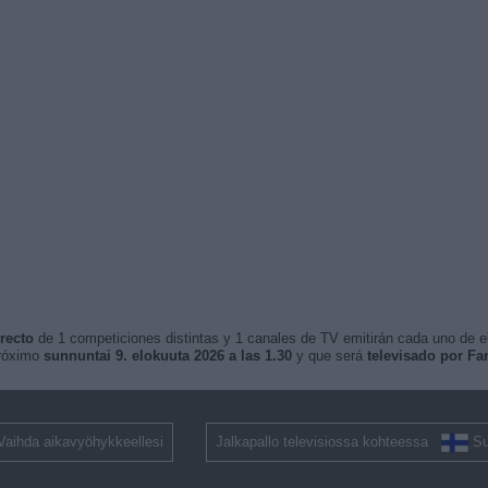
recto
de 1 competiciones distintas y 1 canales de TV emitirán cada uno de ell
próximo
sunnuntai 9. elokuuta 2026 a las 1.30
y que será
televisado por Fa
Vaihda aikavyöhykkeellesi
Jalkapallo televisiossa kohteessa
S