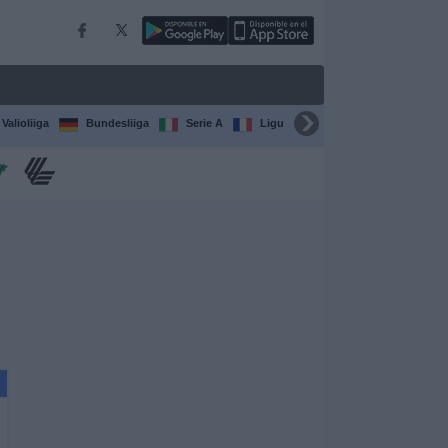
Valioliiga
Bundesliiga
Serie A
Ligue 1
Sarjat