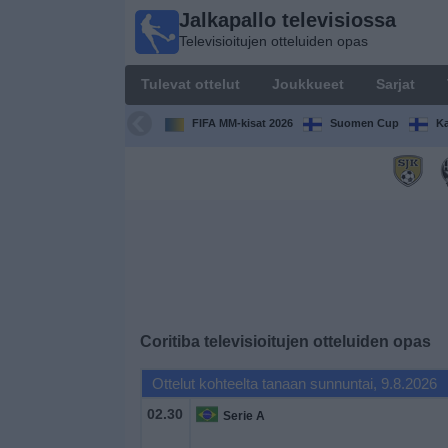
Jalkapallo televisiossa
Jalkapallo
Televisioitujen otteluiden opas
televisiossa
Televisioitujen
Tulevat ottelut
Joukkueet
Sarjat
otteluiden opas
FIFA MM-kisat 2026
Suomen Cup
Ka
Tulevat
ottelut
Joukkueet
Sarjat
TV-
Coritiba
televisioitujen otteluiden opas
kanavat
Ottelut kohteelta tanaan sunnuntai, 9.8.2026
Uutiset
02.30
Serie A