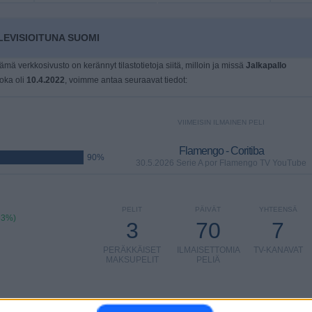
LEVISIOITUNA SUOMI
tämä verkkosivusto on kerännyt tilastotietoja siitä, milloin ja missä
Jalkapallo
joka oli
10.4.2022
, voimme antaa seuraavat tiedot:
VIIMEISIN ILMAINEN PELI
Flamengo - Coritiba
90%
30.5.2026 Serie A por Flamengo TV YouTube
PELIT
PÄIVÄT
YHTEENSÄ
83%)
3
70
7
PERÄKKÄISET
ILMAISETTOMIA
TV-KANAVAT
MAKSUPELIT
PELIÄ