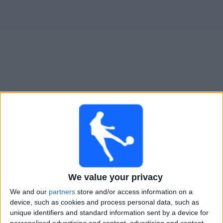
Widget
Connah's Quay
televisioitujen otteluiden opas
×
Connah's Quay:
Tällä hetkellä ei ole televisioituja
pelejä. Voit tarkistaa aiemmin televisioitujen otteluiden
historian.
We value your privacy
Keskiviikko, 8.7.2026
We and our
partners
store and/or access information on a
20.30
Konferenssiliiga
device, such as cookies and process personal data, such as
1st Qualifying Round
unique identifiers and standard information sent by a device for
personalised advertising and content, advertising and content