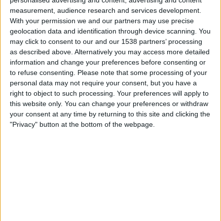
Connah's Quay
measurement, audience research and services development.
KF Ballkani
With your permission we and our partners may use precise
VeikkausTV
OneFootball PPV
geolocation data and identification through device scanning. You
may click to consent to our and our 1538 partners’ processing
as described above. Alternatively you may access more detailed
Lauantai, 21.3.2026
information and change your preferences before consenting or
16.30
Cymru Premier
to refuse consenting.
Please note that some processing of your
personal data may not require your consent, but you have a
Connah's Quay
right to object to such processing. Your preferences will apply to
Penybont
this website only. You can change your preferences or withdraw
DAZN Ilmainen (Katso livenä)
your consent at any time by returning to this site and clicking the
"Privacy" button at the bottom of the webpage.
CONNAH'S QUAY JOUKKUEEN TILASTOTIEDOT
TELEVISIOITUNA SUOMI
Tähän päivään mennessä
6.8.2026
ja siitä lähtien kun tämä verkkosivusto
on kerännyt tilastotietoja siitä, milloin ja missä
Jalkapallo
joukkueen
Connah's Quay
ottelut ovat televisioituneet
Suomi
, joka oli
21.3.2026
,
voimme antaa seuraavat tiedot: