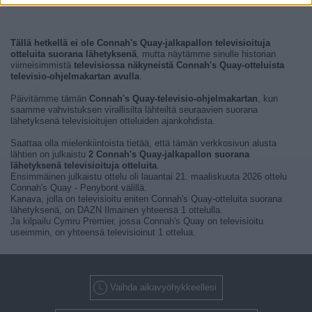
Tällä hetkellä ei ole Connah's Quay-jalkapallon televisioituja
otteluita suorana lähetyksenä
, mutta näytämme sinulle historian
viimeisimmistä
televisiossa näkyneistä Connah's Quay-otteluista
televisio-ohjelmakartan avulla
.
Päivitämme tämän
Connah's Quay-televisio-ohjelmakartan
, kun
saamme vahvistuksen virallisilta lähteiltä seuraavien suorana
lähetyksenä televisioitujen otteluiden ajankohdista.
Saattaa olla mielenkiintoista tietää, että tämän verkkosivun alusta
lähtien on julkaistu
2 Connah's Quay-jalkapallon suorana
lähetyksenä televisioituja otteluita
.
Ensimmäinen julkaistu ottelu oli lauantai 21. maaliskuuta 2026 ottelu
Connah's Quay - Penybont välillä.
Kanava, jolla on televisioitu eniten Connah's Quay-otteluita suorana
lähetyksenä, on DAZN Ilmainen yhteensä 1 ottelulla.
Ja kilpailu Cymru Premier, jossa Connah's Quay on televisioitu
useimmin, on yhteensä televisioinut 1 ottelua.
Vaihda aikavyöhykkeellesi