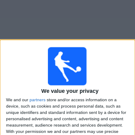
Widget
EBK Naiset
televisioitujen otteluiden opas
Ottelut kohteelta tanaan sunnuntai, 9.8.2026
16.00
Kansallinen Liiga - Naiset
We value your privacy
EBK Naiset
We and our
partners
store and/or access information on a
FC Honka Naiset
device, such as cookies and process personal data, such as
unique identifiers and standard information sent by a device for
Ruutu
personalised advertising and content, advertising and content
measurement, audience research and services development.
Sunnuntai, 16.8.2026
With your permission we and our partners may use precise