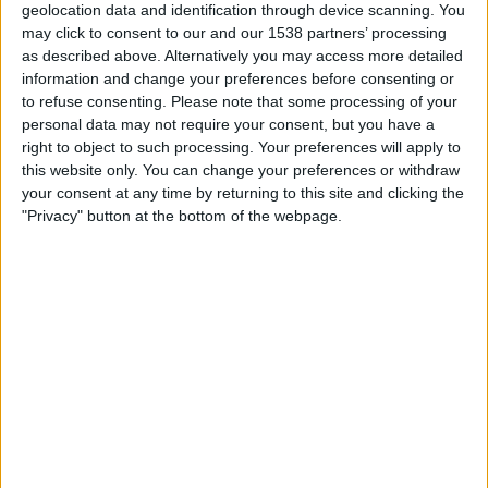
geolocation data and identification through device scanning. You
16.00
Kansallinen Liiga - Naiset
may click to consent to our and our 1538 partners’ processing
JyPK
as described above. Alternatively you may access more detailed
information and change your preferences before consenting or
EBK Naiset
to refuse consenting.
Please note that some processing of your
Ruutu
personal data may not require your consent, but you have a
right to object to such processing. Your preferences will apply to
this website only. You can change your preferences or withdraw
EBK NAISET JOUKKUEEN TILASTOTIEDOT
your consent at any time by returning to this site and clicking the
TELEVISIOITUNA SUOMI
"Privacy" button at the bottom of the webpage.
Tähän päivään mennessä
9.8.2026
ja siitä lähtien kun tämä verkkosivusto
on kerännyt tilastotietoja siitä, milloin ja missä
Jalkapallo
joukkueen
EBK
Naiset
ottelut ovat televisioituneet
Suomi
, joka oli
23.8.2025
, voimme
antaa seuraavat tiedot:
7
TV-LÄHETYKSET
0 Ilmaiset pelit
0%