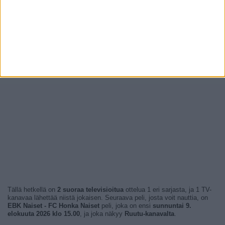
Tällä hetkellä on
2 suoraa televisioitua
ottelua 1 eri sarjasta, ja 1 TV-
kanavaa lähettää niistä jokaisen. Seuraava peli, josta voit nauttia, on
EBK Naiset - FC Honka Naiset
peli, joka on ensi
sunnuntai 9.
elokuuta 2026 klo 15.00
, ja joka näkyy
Ruutu-kanavalta
.