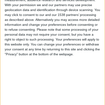
measurement, audience research and services development.
With your permission we and our partners may use precise
geolocation data and identification through device scanning. You
Ruutu
may click to consent to our and our 1538 partners’ processing
as described above. Alternatively you may access more detailed
Sunnuntai, 16.8.2026
information and change your preferences before consenting or
to refuse consenting.
Please note that some processing of your
16.00
Kansallinen Liiga - Naiset
personal data may not require your consent, but you have a
right to object to such processing. Your preferences will apply to
this website only. You can change your preferences or withdraw
your consent at any time by returning to this site and clicking the
"Privacy" button at the bottom of the webpage.
JyPK
EBK Naiset
Ruutu
JYPK JOUKKUEEN TILASTOTIEDOT TELEVISIOITUNA
SUOMI