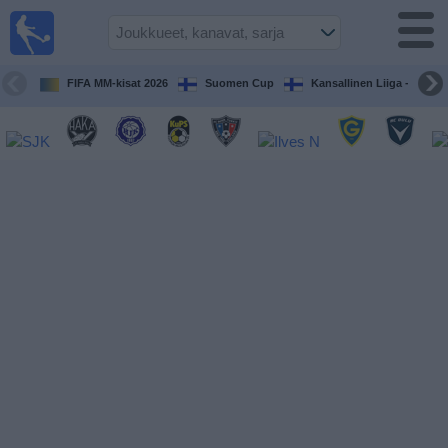
Jalkapallo
televisiossa
Televisioitujen
FIFA MM-kisat 2026
Suomen Cup
Kansallinen Liiga - Naiset
otteluiden opas
Tulevat
ottelut
Joukkueet
Sarjat
TV-
kanavat
Uutiset