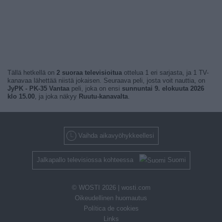
Tällä hetkellä on
2 suoraa televisioitua
ottelua 1 eri sarjasta, ja 1 TV-
kanavaa lähettää niistä jokaisen. Seuraava peli, josta voit nauttia, on
JyPK - PK-35 Vantaa
peli, joka on ensi
sunnuntai 9. elokuuta 2026
klo 15.00
, ja joka näkyy
Ruutu-kanavalta
.
Vaihda aikavyöhykkeellesi
Jalkapallo televisiossa kohteessa
Suomi
© WOSTI 2026 |
wosti.com
Oikeudellinen huomautus
Política de cookies
Links