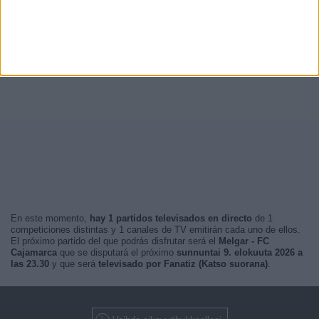
En este momento,
hay 1 partidos televisados en directo
de 1
competiciones distintas y 1 canales de TV emitirán cada uno de ellos.
El próximo partido del que podrás disfrutar será el
Melgar - FC
Cajamarca
que se disputará el próximo
sunnuntai 9. elokuuta 2026 a
las 23.30
y que será
televisado por Fanatiz (Katso suorana)
.