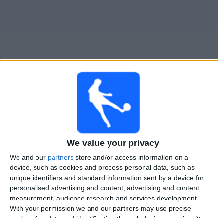
Widget
FC Cajamarca
televisioitujen otteluiden opas
Sunnuntai, 9.8.2026
23.30
Liga 1 Peru
We value your privacy
Melgar
We and our
partners
store and/or access information on a
device, such as cookies and process personal data, such as
FC Cajamarca
unique identifiers and standard information sent by a device for
Fanatiz (Katso suorana)
personalised advertising and content, advertising and content
measurement, audience research and services development.
With your permission we and our partners may use precise
FC CAJAMARCA JOUKKUEEN TILASTOTIEDOT