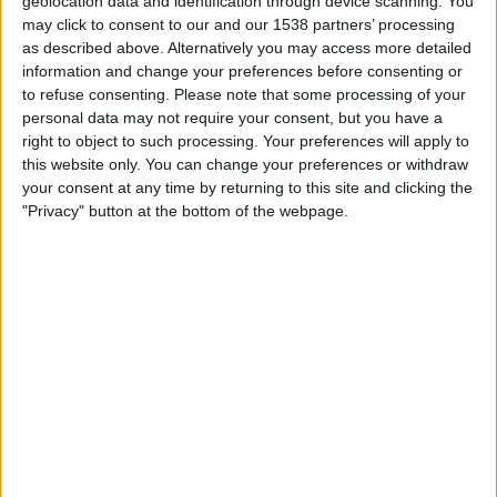
geolocation data and identification through device scanning. You
TELEVISIOITUNA SUOMI
may click to consent to our and our 1538 partners’ processing
as described above. Alternatively you may access more detailed
Tähän päivään mennessä
6.8.2026
ja siitä lähtien kun tämä verkkosivusto
information and change your preferences before consenting or
on kerännyt tilastotietoja siitä, milloin ja missä
Jalkapallo
joukkueen
FC
to refuse consenting.
Please note that some processing of your
Cajamarca
ottelut ovat televisioituneet
Suomi
, joka oli
31.1.2026
, voimme
personal data may not require your consent, but you have a
antaa seuraavat tiedot:
right to object to such processing. Your preferences will apply to
this website only. You can change your preferences or withdraw
20
your consent at any time by returning to this site and clicking the
"Privacy" button at the bottom of the webpage.
TV-LÄHETYKSET
2 Ilmaiset pelit
10%
18 Maksulliset pelit
90%
VIIMEISIN ILMAINEN PELI
Grau - FC Cajamarca
6.3.2026 Liga 1 Peru por Fanatiz, L1 Max YouTube
RANKING KANAVIEN MUKAAN