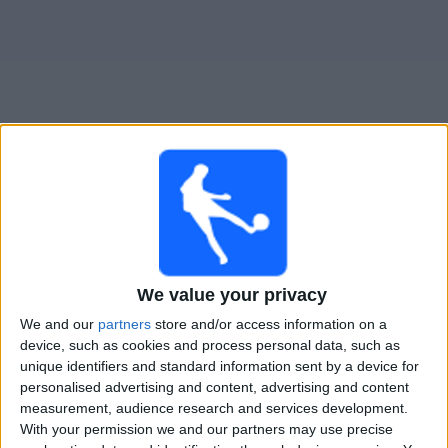
Widget
Sport Boys
televisioitujen otteluiden opas
Sunnuntai, 16.8.2026
21.15
Liga 1 Peru
We value your privacy
CD Moquegua
We and our
partners
store and/or access information on a
device, such as cookies and process personal data, such as
Sport Boys
unique identifiers and standard information sent by a device for
Fanatiz (Katso suorana)
personalised advertising and content, advertising and content
measurement, audience research and services development.
With your permission we and our partners may use precise
SPORT BOYS JOUKKUEEN TILASTOTIEDOT