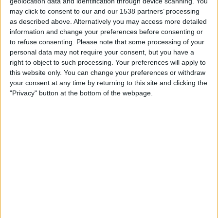
geolocation data and identification through device scanning. You
TELEVISIOITUNA SUOMI
may click to consent to our and our 1538 partners’ processing
as described above. Alternatively you may access more detailed
Tähän päivään mennessä
10.8.2026
ja siitä lähtien kun tämä
information and change your preferences before consenting or
verkkosivusto on kerännyt tilastotietoja siitä, milloin ja missä
Jalkapallo
to refuse consenting.
Please note that some processing of your
joukkueen
Sport Boys
ottelut ovat televisioituneet
Suomi
, joka oli
personal data may not require your consent, but you have a
9.7.2023
, voimme antaa seuraavat tiedot:
right to object to such processing. Your preferences will apply to
this website only. You can change your preferences or withdraw
74
your consent at any time by returning to this site and clicking the
"Privacy" button at the bottom of the webpage.
TV-LÄHETYKSET
1 Ilmaiset pelit
1,35%
73 Maksulliset pelit
98,65%
VIIMEISIN ILMAINEN PELI
Sport Boys - Everton
26.1.2026 Ystävyysottelut por Fanatiz, L1 Max YouTube
RANKING KANAVIEN MUKAAN