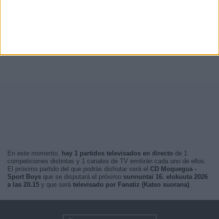
En este momento,
hay 1 partidos televisados en directo
de 1
competiciones distintas y 1 canales de TV emitirán cada uno de ellos.
El próximo partido del que podrás disfrutar será el
CD Moquegua -
Sport Boys
que se disputará el próximo
sunnuntai 16. elokuuta 2026
a las 20.15
y que será
televisado por Fanatiz (Katso suorana)
.