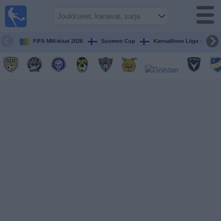
Jalkapallo
televisiossa
Televisioitujen
FIFA MM-kisat 2026
Suomen Cup
Kansallinen Liiga - Naiset
otteluiden opas
Tulevat
ottelut
Joukkueet
Sarjat
TV-
kanavat
Uutiset