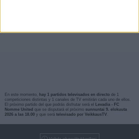
En este momento,
hay 1 partidos televisados en directo
de 1
competiciones distintas y 1 canales de TV emitirán cada uno de ellos.
El próximo partido del que podrás disfrutar será el
Levadia - FC
Nomme United
que se disputará el próximo
sunnuntai 9. elokuuta
2026 a las 18.00
y que será
televisado por VeikkausTV
.
Vaihda aikavyöhykkeellesi