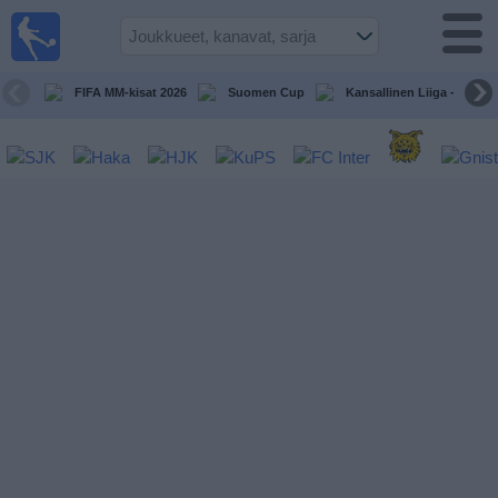
Jalkapallo
televisiossa
Televisioitujen
FIFA MM-kisat 2026
Suomen Cup
Kansallinen Liiga - Naiset
otteluiden opas
Tulevat
ottelut
Joukkueet
Sarjat
TV-
kanavat
Uutiset