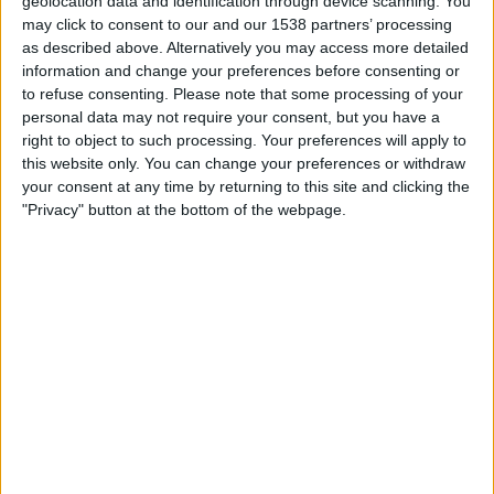
geolocation data and identification through device scanning. You
may click to consent to our and our 1538 partners’ processing
as described above. Alternatively you may access more detailed
LEVADIA JOUKKUEEN TILASTOTIEDOT TELEVISIOITUNA
information and change your preferences before consenting or
SUOMI
to refuse consenting.
Please note that some processing of your
personal data may not require your consent, but you have a
Tähän päivään mennessä
8.8.2026
ja siitä lähtien kun tämä verkkosivusto
right to object to such processing. Your preferences will apply to
on kerännyt tilastotietoja siitä, milloin ja missä
Jalkapallo
joukkueen
this website only. You can change your preferences or withdraw
Levadia
ottelut ovat televisioituneet
Suomi
, joka oli
28.7.2022
, voimme
your consent at any time by returning to this site and clicking the
antaa seuraavat tiedot:
"Privacy" button at the bottom of the webpage.
8
TV-LÄHETYKSET
0 Ilmaiset pelit
0%
8 Maksulliset pelit
100%
RANKING KANAVIEN MUKAAN
VeikkausTV
7 (87,5%)