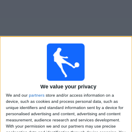
Widget
Levadia
televisioitujen otteluiden opas
Huomenna sunnuntai, 9.8.2026
19.00
Meistriliiga
We value your privacy
We and our
partners
store and/or access information on a
Levadia
device, such as cookies and process personal data, such as
FC Nomme United
unique identifiers and standard information sent by a device for
personalised advertising and content, advertising and content
measurement, audience research and services development.
With your permission we and our partners may use precise
VeikkausTV