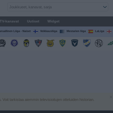
TV-kanavat
Uutiset
Widget
nsallinen Liiga - Naiset
Veikkausliiga
Mestarien liiga
LaLiga
×
ä. Voit tarkistaa aiemmin televisioitujen otteluiden historian.