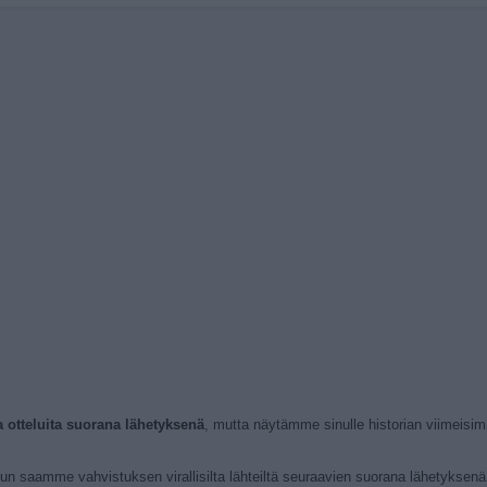
ja otteluita suorana lähetyksenä
, mutta näytämme sinulle historian viimeisi
kun saamme vahvistuksen virallisilta lähteiltä seuraavien suorana lähetyksenä t