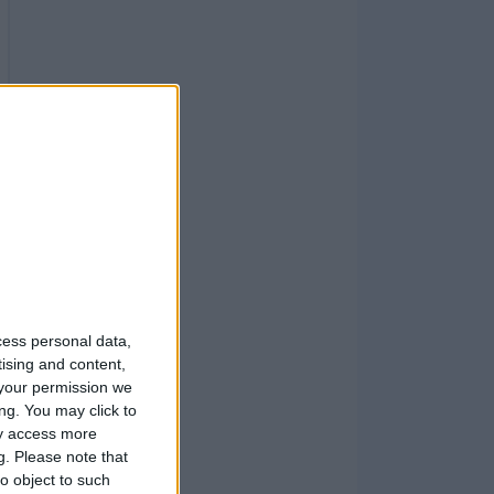
cess personal data,
tising and content,
your permission we
ng. You may click to
ay access more
g.
Please note that
o object to such