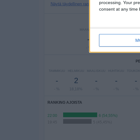
processing. Your pre
Näytä täydellinen ranking
consent at any time b
PE
MAANANTAI
TIISTAI
KESKIV
-
1
-
M
- %
9,09%
- 
P
TAMMIKUU
HELMIKUU
MAALISKUU
HUHTIKUU
TOUKO
-
2
-
-
-
- %
18,18%
- %
- %
- %
RANKING AJOISTA
22:00
6 (54,55%)
19:45
5 (45,45%)