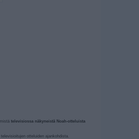
mmistä
televisiossa näkyneistä Noah-otteluista
elevisioitujen otteluiden ajankohdista.