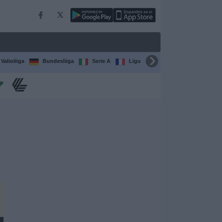
Valioliiga
Bundesliiga
Serie A
Ligue 1
Sarjat