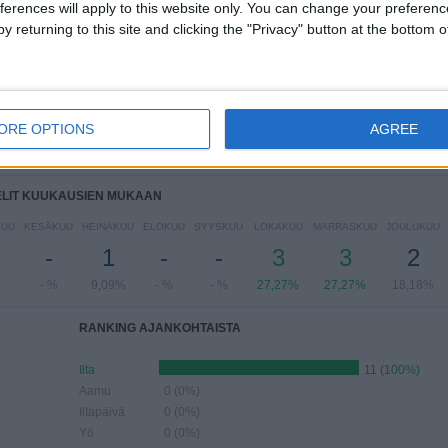
ferences will apply to this website only. You can change your preferen
y returning to this site and clicking the "Privacy" button at the bottom
LIT VIIKONPÄIVIEN MUKAAN
IIKKO
TORSTAI
PERJANTAI
LAUANTAI
SUKUPUOLI
10
-
-
-
ORE OPTIONS
AGREE
%
90,91%
- %
- %
- %
ELIT KUUKAUSIEN MUKAAN
KUU
KESÄKUU
HEINÄKUU
ELOKUU
SYYSKUU
LOKAKUU
MARRASKUU
JOULUKUU
-
1
-
-
3
3
2
- %
9,09%
- %
- %
27,27%
27,27%
18,18%
RANKING AJANKOHTAISTA
Ilta
11 (100%)
Aamu
0 (0%)
Iltapäivä
0 (0%)
Yö
0 (0%)