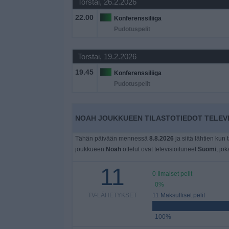
Torstai, 26.2.2026
Widget
22.00
Konferenssiliiga
Pudotuspelit
Torstai, 19.2.2026
19.45
Konferenssiliiga
Pudotuspelit
NOAH JOUKKUEEN TILASTOTIEDOT TELEVI
Tähän päivään mennessä
8.8.2026
ja siitä lähtien kun 
joukkueen
Noah
ottelut ovat televisioituneet
Suomi
, jok
11
0 Ilmaiset pelit
0%
TV-LÄHETYKSET
11 Maksulliset pelit
100%