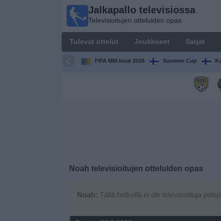
Jalkapallo televisiossa
Jalkapallo
Televisioitujen otteluiden opas
televisiossa
Televisioitujen
Tulevat ottelut
Joukkueet
Sarjat
otteluiden opas
FIFA MM-kisat 2026
Suomen Cup
Ka
Tulevat
ottelut
Joukkueet
Sarjat
TV-
Noah
televisioitujen otteluiden opas
kanavat
Noah:
Tällä hetkellä ei ole televisioituja pelej
Uutiset