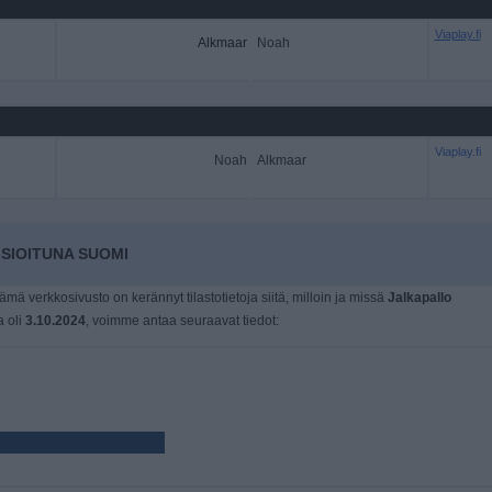
Viaplay.fi
Alkmaar
Noah
Viaplay.fi
Noah
Alkmaar
SIOITUNA SUOMI
tämä verkkosivusto on kerännyt tilastotietoja siitä, milloin ja missä
Jalkapallo
a oli
3.10.2024
, voimme antaa seuraavat tiedot: