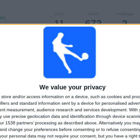
PELIT
PÄIVÄT
YHTEENSÄ
73%)
11
673
3
PERÄKKÄISET
ILMAISETTOMIA
TV-KANAVAT
MAKSUPELIT
PELIÄ
YHTEENSÄ
MAKSIMI
YHTEENSÄ
2
2
10
KILPAILUT
VS Alkmaar
VASTUSTAJAT
We value your privacy
RANKING KILPAILUJEN MUKAAN
store and/or access information on a device, such as cookies and pro
ifiers and standard information sent by a device for personalised adver
Konferenssiliiga
10 (90,91%)
tent measurement, audience research and services development.
With 
Mestarien liiga
1 (9,09%)
 use precise geolocation data and identification through device scanni
ur 1538 partners’ processing as described above. Alternatively you m
Näytä täydellinen ranking
 and change your preferences before consenting or to refuse consentin
our personal data may not require your consent, but you have a right t