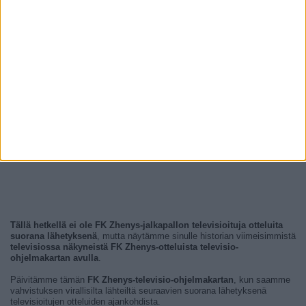
Tällä hetkellä ei ole FK Zhenys-jalkapallon televisioituja otteluita
suorana lähetyksenä
, mutta näytämme sinulle historian viimeisimmistä
televisiossa näkyneistä FK Zhenys-otteluista televisio-
ohjelmakartan avulla
.
Päivitämme tämän
FK Zhenys-televisio-ohjelmakartan
, kun saamme
vahvistuksen virallisilta lähteiltä seuraavien suorana lähetyksenä
televisioitujen otteluiden ajankohdista.