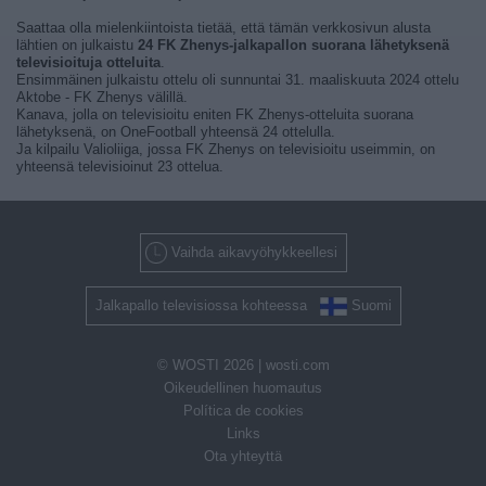
Saattaa olla mielenkiintoista tietää, että tämän verkkosivun alusta
lähtien on julkaistu
24 FK Zhenys-jalkapallon suorana lähetyksenä
televisioituja otteluita
.
Ensimmäinen julkaistu ottelu oli sunnuntai 31. maaliskuuta 2024 ottelu
Aktobe - FK Zhenys välillä.
Kanava, jolla on televisioitu eniten FK Zhenys-otteluita suorana
lähetyksenä, on OneFootball yhteensä 24 ottelulla.
Ja kilpailu Valioliiga, jossa FK Zhenys on televisioitu useimmin, on
yhteensä televisioinut 23 ottelua.
Vaihda aikavyöhykkeellesi
Jalkapallo televisiossa kohteessa
Suomi
© WOSTI 2026 |
wosti.com
Oikeudellinen huomautus
Política de cookies
Links
Ota yhteyttä