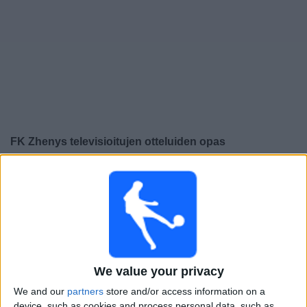
Widget
FK Zhenys
televisioitujen otteluiden opas
×
FK Zhenys:
Tällä hetkellä ei ole televisioituja pelejä. Voit
tarkistaa aiemmin televisioitujen otteluiden historian.
Sunnuntai, 30.3.2025
14.00
Valioliiga
We value your privacy
Ulytau FC
We and our
partners
store and/or access information on a
FK Zhenys
device, such as cookies and process personal data, such as