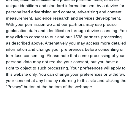
OneFootball
unique identifiers and standard information sent by a device for
personalised advertising and content, advertising and content
measurement, audience research and services development.
Sunnuntai, 10.11.2024
With your permission we and our partners may use precise
11.00
Valioliiga
geolocation data and identification through device scanning. You
may click to consent to our and our 1538 partners’ processing
FK Zhenys
as described above. Alternatively you may access more detailed
Kyzylzhar
information and change your preferences before consenting or
to refuse consenting.
Please note that some processing of your
OneFootball
personal data may not require your consent, but you have a
right to object to such processing. Your preferences will apply to
Sunnuntai, 3.11.2024
this website only. You can change your preferences or withdraw
13.00
your consent at any time by returning to this site and clicking the
Valioliiga
"Privacy" button at the bottom of the webpage.
Turan
FK Zhenys
OneFootball
Enemmän päiviä