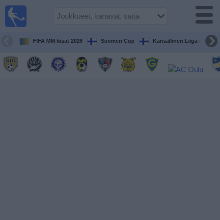
Jalkapallo
televisiossa
Televisioitujen
FIFA MM-kisat 2026
Suomen Cup
Kansallinen Liiga - Naiset
otteluiden opas
Tulevat
ottelut
Joukkueet
Sarjat
TV-
kanavat
Uutiset