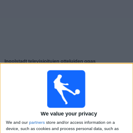
Widget
Ingolstadt
televisioitujen otteluiden opas
×
Ingolstadt:
Tällä hetkellä ei ole televisioituja pelejä. Voit
tarkistaa aiemmin televisioitujen otteluiden historian.
Sunnuntai, 5.4.2026
17.30
3. Liga
We value your privacy
Saarbrücken
We and our
partners
store and/or access information on a
device, such as cookies and process personal data, such as
Ingolstadt