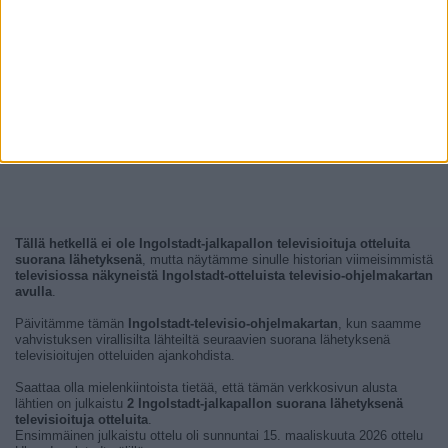
Tällä hetkellä ei ole Ingolstadt-jalkapallon televisioituja otteluita
suorana lähetyksenä
, mutta näytämme sinulle historian viimeisimmistä
televisiossa näkyneistä Ingolstadt-otteluista televisio-ohjelmakartan
avulla
.
Päivitämme tämän
Ingolstadt-televisio-ohjelmakartan
, kun saamme
vahvistuksen virallisilta lähteiltä seuraavien suorana lähetyksenä
televisioitujen otteluiden ajankohdista.
Saattaa olla mielenkiintoista tietää, että tämän verkkosivun alusta
lähtien on julkaistu
2 Ingolstadt-jalkapallon suorana lähetyksenä
televisioituja otteluita
.
Ensimmäinen julkaistu ottelu oli sunnuntai 15. maaliskuuta 2026 ottelu