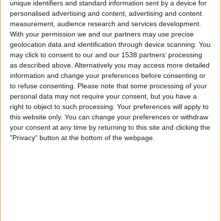
unique identifiers and standard information sent by a device for
OneFootball PPV
personalised advertising and content, advertising and content
measurement, audience research and services development.
Sunnuntai, 15.3.2026
With your permission we and our partners may use precise
geolocation data and identification through device scanning. You
20.30
3. Liga
may click to consent to our and our 1538 partners’ processing
as described above. Alternatively you may access more detailed
Ulm
information and change your preferences before consenting or
Ingolstadt
to refuse consenting.
Please note that some processing of your
OneFootball PPV
personal data may not require your consent, but you have a
right to object to such processing. Your preferences will apply to
this website only. You can change your preferences or withdraw
INGOLSTADT JOUKKUEEN TILASTOTIEDOT
your consent at any time by returning to this site and clicking the
TELEVISIOITUNA SUOMI
"Privacy" button at the bottom of the webpage.
Tähän päivään mennessä
6.8.2026
ja siitä lähtien kun tämä verkkosivusto
on kerännyt tilastotietoja siitä, milloin ja missä
Jalkapallo
joukkueen
Ingolstadt
ottelut ovat televisioituneet
Suomi
, joka oli
1.4.2022
, voimme
antaa seuraavat tiedot:
33