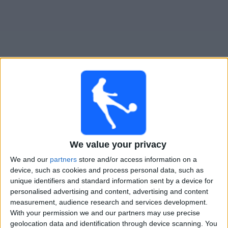
Widget
Kidderminster
televisioitujen otteluiden opas
Lauantai, 15.8.2026
17.00
National League
We value your privacy
We and our
partners
store and/or access information on a
Kidderminster
device, such as cookies and process personal data, such as
Eastleigh
unique identifiers and standard information sent by a device for
personalised advertising and content, advertising and content
DAZN (Katso livenä)
measurement, audience research and services development.
With your permission we and our partners may use precise
geolocation data and identification through device scanning. You
KIDDERMINSTER JOUKKUEEN TILASTOTIEDOT