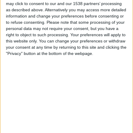
may click to consent to our and our 1538 partners’ processing
TELEVISIOITUNA SUOMI
as described above. Alternatively you may access more detailed
Tähän päivään mennessä
9.8.2026
ja siitä lähtien kun tämä verkkosivusto
information and change your preferences before consenting or
on kerännyt tilastotietoja siitä, milloin ja missä
Jalkapallo
joukkueen
to refuse consenting.
Please note that some processing of your
Kidderminster
ottelut ovat televisioituneet
Suomi
, joka oli
5.11.2023
,
personal data may not require your consent, but you have a
voimme antaa seuraavat tiedot:
right to object to such processing. Your preferences will apply to
this website only. You can change your preferences or withdraw
13
your consent at any time by returning to this site and clicking the
"Privacy" button at the bottom of the webpage.
TV-LÄHETYKSET
0 Ilmaiset pelit
0%
13 Maksulliset pelit
100%
RANKING KANAVIEN MUKAAN
DAZN
12 (92,31%)
Elisa Viihde
1 (7,69%)
Näytä täydellinen ranking