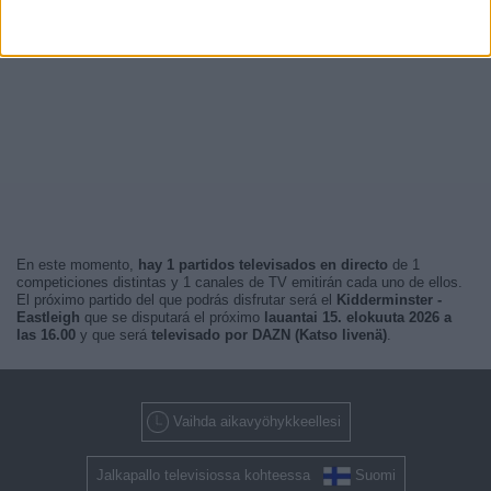
En este momento,
hay 1 partidos televisados en directo
de 1
competiciones distintas y 1 canales de TV emitirán cada uno de ellos.
El próximo partido del que podrás disfrutar será el
Kidderminster -
Eastleigh
que se disputará el próximo
lauantai 15. elokuuta 2026 a
las 16.00
y que será
televisado por DAZN (Katso livenä)
.
Vaihda aikavyöhykkeellesi
Jalkapallo televisiossa kohteessa
Suomi