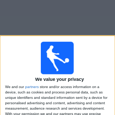
Widget
Klubi-04
televisioitujen otteluiden opas
Lauantai, 15.8.2026
18.00
Ykkosliiga
We value your privacy
PK-35
We and our
partners
store and/or access information on a
Klubi-04
device, such as cookies and process personal data, such as
Ruutu
unique identifiers and standard information sent by a device for
personalised advertising and content, advertising and content
measurement, audience research and services development.
Lauantai, 22.8.2026
With your permission we and our partners may use precise