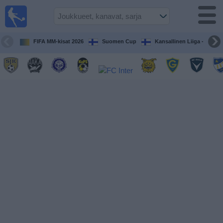
Jalkapallo
televisiossa
Televisioitujen
FIFA MM-kisat 2026
Suomen Cup
Kansallinen Liiga - Naiset
otteluiden opas
Tulevat
ottelut
Joukkueet
Sarjat
TV-
kanavat
Uutiset