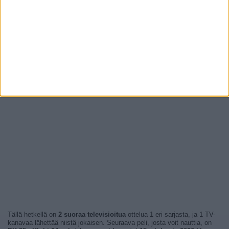
Tällä hetkellä on
2 suoraa televisioitua
ottelua 1 eri sarjasta, ja 1 TV-
kanavaa lähettää niistä jokaisen. Seuraava peli, josta voit nauttia, on