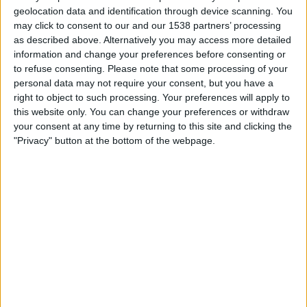
19.00
Ykkosliiga
geolocation data and identification through device scanning. You
may click to consent to our and our 1538 partners’ processing
Klubi-04
as described above. Alternatively you may access more detailed
MP
information and change your preferences before consenting or
to refuse consenting.
Please note that some processing of your
Ruutu
personal data may not require your consent, but you have a
right to object to such processing. Your preferences will apply to
this website only. You can change your preferences or withdraw
KLUBI-04 JOUKKUEEN TILASTOTIEDOT TELEVISIOITUNA
your consent at any time by returning to this site and clicking the
SUOMI
"Privacy" button at the bottom of the webpage.
Tähän päivään mennessä
10.8.2026
ja siitä lähtien kun tämä
verkkosivusto on kerännyt tilastotietoja siitä, milloin ja missä
Jalkapallo
joukkueen
Klubi-04
ottelut ovat televisioituneet
Suomi
, joka oli
17.4.2025
,
voimme antaa seuraavat tiedot:
49
TV-LÄHETYKSET
0 Ilmaiset pelit
0%