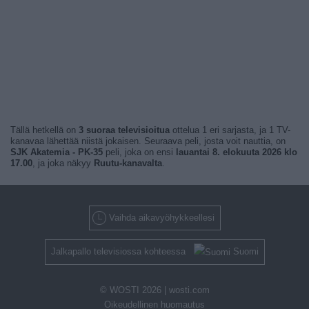
Tällä hetkellä on
3 suoraa televisioitua
ottelua 1 eri sarjasta, ja 1 TV-
kanavaa lähettää niistä jokaisen. Seuraava peli, josta voit nauttia, on
SJK Akatemia - PK-35
peli, joka on ensi
lauantai 8. elokuuta 2026 klo
17.00
, ja joka näkyy
Ruutu-kanavalta
.
Vaihda aikavyöhykkeellesi
Jalkapallo televisiossa kohteessa
Suomi
© WOSTI 2026 |
wosti.com
Oikeudellinen huomautus