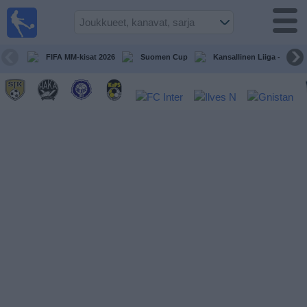
Jalkapallo
televisiossa
Televisioitujen
FIFA MM-kisat 2026
Suomen Cup
Kansallinen Liiga - Naiset
otteluiden opas
Tulevat
ottelut
Joukkueet
Sarjat
TV-
kanavat
Uutiset