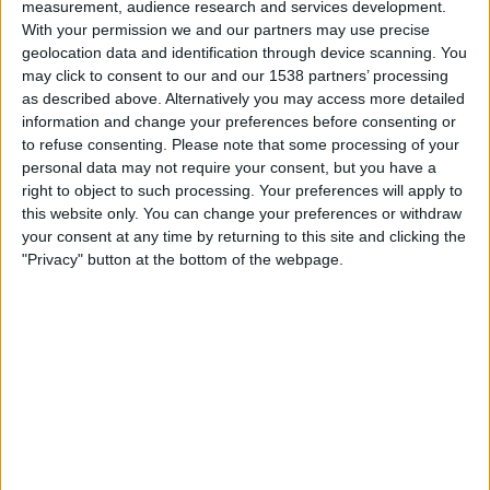
measurement, audience research and services development.
Lauantai, 15.8.2026
With your permission we and our partners may use precise
16.00
Ykkosliiga
geolocation data and identification through device scanning. You
may click to consent to our and our 1538 partners’ processing
as described above. Alternatively you may access more detailed
JIPPO Joensuu
information and change your preferences before consenting or
SJK Akatemia
to refuse consenting.
Please note that some processing of your
Ruutu
personal data may not require your consent, but you have a
right to object to such processing. Your preferences will apply to
this website only. You can change your preferences or withdraw
Perjantai, 21.8.2026
your consent at any time by returning to this site and clicking the
18.30
Ykkosliiga
"Privacy" button at the bottom of the webpage.
Haka
SJK Akatemia
Ruutu
SJK AKATEMIA JOUKKUEEN TILASTOTIEDOT
TELEVISIOITUNA SUOMI