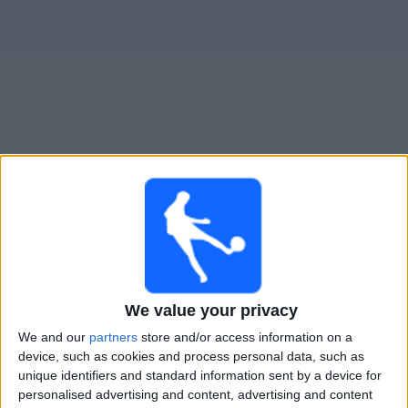
Widget
SJK Akatemia
televisioitujen otteluiden opas
Ottelut kohteelta tanaan lauantai, 8.8.2026
18.00
Ykkosliiga
SJK Akatemia
We value your privacy
PK-35
We and our
partners
store and/or access information on a
device, such as cookies and process personal data, such as
Ruutu
unique identifiers and standard information sent by a device for
personalised advertising and content, advertising and content