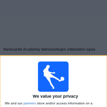
Widget
Newcastle Academy
televisioitujen otteluiden opas
×
Newcastle Academy:
Tällä hetkellä ei ole televisioituja
pelejä. Voit tarkistaa aiemmin televisioitujen otteluiden
historian.
Keskiviikko, 5.11.2025
17.00
UEFA Youth League
We value your privacy
Liigavaihe
We and our
partners
store and/or access information on a