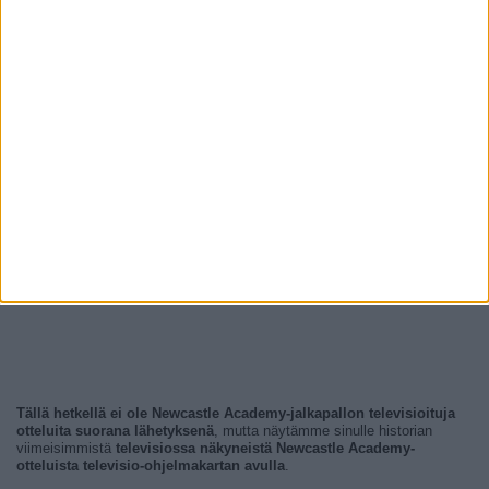
Tällä hetkellä ei ole Newcastle Academy-jalkapallon televisioituja
otteluita suorana lähetyksenä
, mutta näytämme sinulle historian
viimeisimmistä
televisiossa näkyneistä Newcastle Academy-
otteluista televisio-ohjelmakartan avulla
.