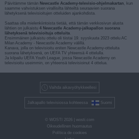
Päivitämme tämän
Newcastle Academy-televisio-ohjelmakartan
, kun
saamme vahvistuksen virallisilta lähteiltä seuraavien suorana
lähetyksenä televisioitujen otteluiden ajankohdista.
Saattaa olla mielenkiintoista tietää, että tämän verkkosivun alusta
lähtien on julkaistu
4 Newcastle Academy-jalkapallon suorana
lähetyksenä televisioituja otteluita
.
Ensimmäinen julkaistu ottelu oli tiistai 19. syyskuuta 2023 ottelu AC
Milan Academy - Newcastle Academy välillä.
Kanava, jolla on televisioitu eniten Newcastle Academy-otteluita
suorana lähetyksenä, on UEFA TV yhteensä 4 ottelulla.
Ja kilpailu UEFA Youth League, jossa Newcastle Academy on
televisioitu useimmin, on yhteensä televisioinut 4 ottelua.
Vaihda aikavyöhykkeellesi
Jalkapallo televisiossa kohteessa
Suomi
© WOSTI 2026 |
wosti.com
Oikeudellinen huomautus
Política de cookies