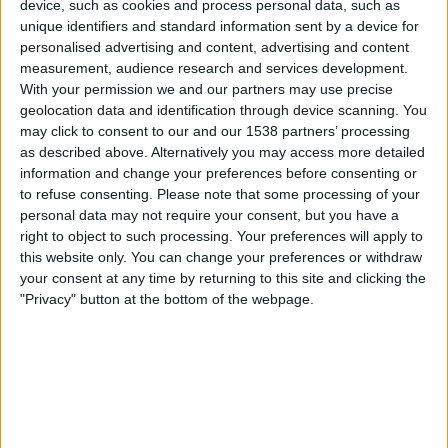
Newcastle Academy
device, such as cookies and process personal data, such as
unique identifiers and standard information sent by a device for
Athletic Club Academy
personalised advertising and content, advertising and content
UEFA TV
MTV Urheilu 2
MTV Katsomo 2
measurement, audience research and services development.
With your permission we and our partners may use precise
Keskiviikko, 13.12.2023
geolocation data and identification through device scanning. You
may click to consent to our and our 1538 partners’ processing
15.00
UEFA Youth League
as described above. Alternatively you may access more detailed
Lohkovaihe
information and change your preferences before consenting or
to refuse consenting.
Please note that some processing of your
Newcastle Academy
personal data may not require your consent, but you have a
AC Milan Academy
right to object to such processing. Your preferences will apply to
UEFA TV
this website only. You can change your preferences or withdraw
your consent at any time by returning to this site and clicking the
"Privacy" button at the bottom of the webpage.
Keskiviikko, 25.10.2023
17.00
UEFA Youth League
Lohkovaihe
Newcastle Academy
B. Dortmund Academy
UEFA TV
C More Sport 1