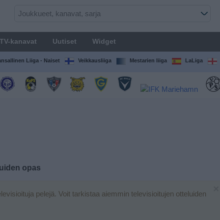
TV-kanavat
Uutiset
Widget
nsallinen Liiga - Naiset
Veikkausliiga
Mestarien liiga
LaLiga
eluiden opas
×
elevisioituja pelejä. Voit tarkistaa aiemmin televisioitujen otteluiden