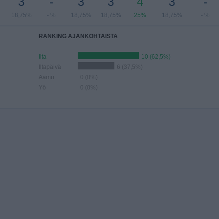
3
-
3
3
4
3
-
18,75%
- %
18,75%
18,75%
25%
18,75%
- %
RANKING AJANKOHTAISTA
Ilta
10 (62,5%)
Iltapäivä
6 (37,5%)
Aamu
0 (0%)
Yö
0 (0%)