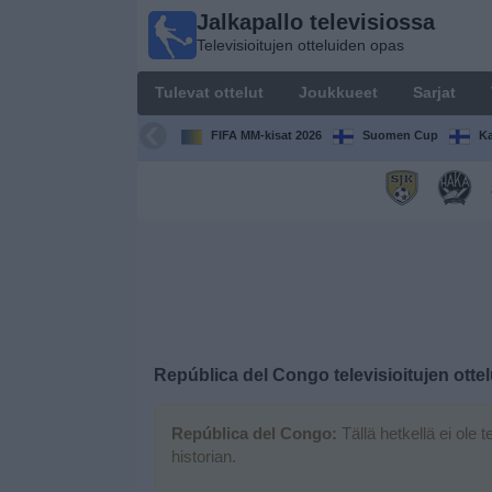
Jalkapallo televisiossa
Jalkapallo
Televisioitujen otteluiden opas
televisiossa
Televisioitujen
Tulevat ottelut
Joukkueet
Sarjat
otteluiden opas
FIFA MM-kisat 2026
Suomen Cup
Ka
Tulevat
ottelut
Joukkueet
Sarjat
TV-
República del Congo
televisioitujen ott
kanavat
República del Congo:
Tällä hetkellä ei ole t
Uutiset
historian.