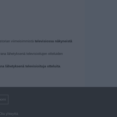
istorian viimeisimmistä
televisiossa näkyneistä
ana lähetyksenä televisioitujen otteluiden
a lähetyksenä televisioituja otteluita
.
uomi
Ota yhteyttä