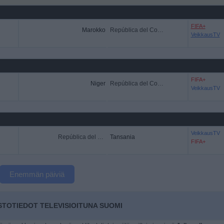
FIFA+
Marokko
República del Congo
VeikkausTV
FIFA+
Niger
República del Congo
VeikkausTV
VeikkausTV
República del Congo
Tansania
FIFA+
Enemmän päiviä
TOTIEDOT TELEVISIOITUNA SUOMI