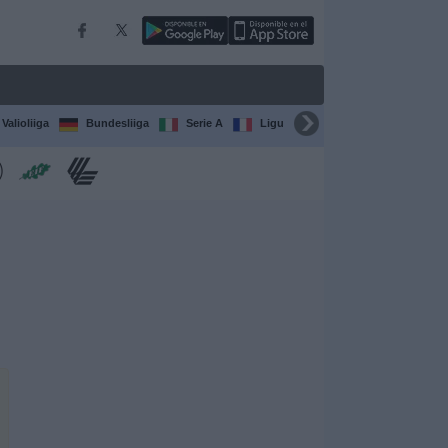
Valioliiga
Bundesliiga
Serie A
Ligue 1
Sarjat