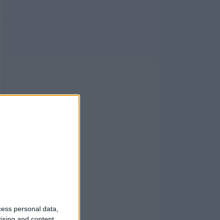
cess personal data,
tising and content,