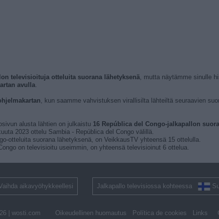
lon televisioituja otteluita suorana lähetyksenä
, mutta näytämme sinulle h
artan avulla
.
ohjelmakartan
, kun saamme vahvistuksen virallisilta lähteiltä seuraavien suor
osivun alusta lähtien on julkaistu
16 República del Congo-jalkapallon suoran
kuuta 2023 ottelu Sambia - República del Congo välillä.
ngo-otteluita suorana lähetyksenä, on VeikkausTV yhteensä 15 ottelulla.
ongo on televisioitu useimmin, on yhteensä televisioinut 6 ottelua.
Vaihda aikavyöhykkeellesi
Jalkapallo televisiossa kohteessa
S
26 |
wosti.com
Oikeudellinen huomautus
Política de cookies
Links