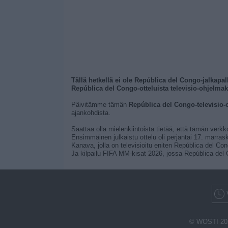
Tällä hetkellä ei ole República del Congo-jalkapal
República del Congo-otteluista televisio-ohjelmak
Päivitämme tämän
República del Congo-televisio-
ajankohdista.
Saattaa olla mielenkiintoista tietää, että tämän verkk
Ensimmäinen julkaistu ottelu oli perjantai 17. marras
Kanava, jolla on televisioitu eniten República del Co
Ja kilpailu FIFA MM-kisat 2026, jossa República del C
© WOSTI 20