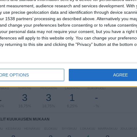
tent measurement, audience research and services development.
With 
 use precise geolocation data and identification through device scanni
RANKING KILPAILUJEN MUKAAN
ur 1538 partners’ processing as described above. Alternatively you m
 and change your preferences before consenting or to refuse consentin
FIFA MM-kisat 2026
6 (37,5%)
our personal data may not require your consent, but you have a right t
Afrikan Cup Of Nations
6 (37,5%)
ferences will apply to this website only. You can change your preferen
African Nations Championship
3 (18,75%)
y returning to this site and clicking the "Privacy" button at the bottom
Maurice Revello Tournament
1 (6,25%)
Näytä täydellinen ranking
ORE OPTIONS
AGREE
LIT VIIKONPÄIVIEN MUKAAN
IIKKO
TORSTAI
PERJANTAI
LAUANTAI
SUKUPUOLI
1
3
3
1
-
5%
18,75%
18,75%
6,25%
- %
ELIT KUUKAUSIEN MUKAAN
UU
KESÄKUU
HEINÄKUU
ELOKUU
SYYSKUU
LOKAKUU
MARRASKUU
JOULUKUU