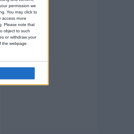
your permission we
ng. You may click to
ay access more
g.
Please note that
o object to such
ces or withdraw your
 of the webpage.