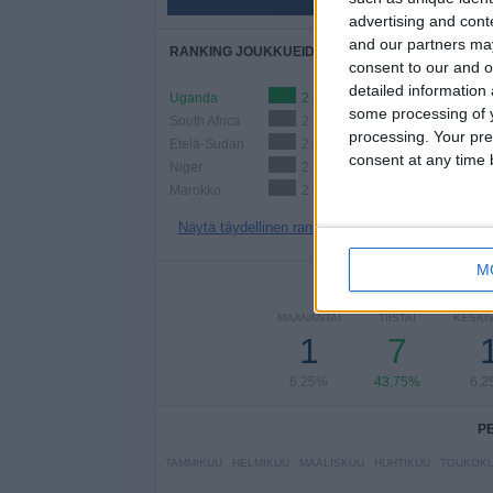
56,25%
advertising and con
and our partners may
RANKING JOUKKUEIDEN MUKAAN
consent to our and o
detailed information
Uganda
2 (12,5%)
some processing of y
South Africa
2 (12,5%)
processing. Your pre
Etelä-Sudan
2 (12,5%)
consent at any time b
Niger
2 (12,5%)
Marokko
2 (12,5%)
Näytä täydellinen ranking
M
PE
MAANANTAI
TIISTAI
KESKIV
1
7
6,25%
43,75%
6,2
P
TAMMIKUU
HELMIKUU
MAALISKUU
HUHTIKUU
TOUKOK