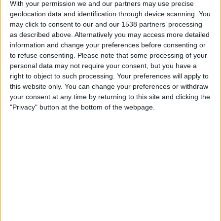
With your permission we and our partners may use precise
RIVER PLATE JOUKKUEEN TILASTOTIEDOT
geolocation data and identification through device scanning. You
TELEVISIOITUNA SUOMI
may click to consent to our and our 1538 partners’ processing
as described above. Alternatively you may access more detailed
Tähän päivään mennessä
8.8.2026
ja siitä lähtien kun tämä verkkosivusto
information and change your preferences before consenting or
on kerännyt tilastotietoja siitä, milloin ja missä
Jalkapallo
joukkueen
River
to refuse consenting.
Please note that some processing of your
Plate
ottelut ovat televisioituneet
Suomi
, joka oli
20.3.2022
, voimme antaa
personal data may not require your consent, but you have a
seuraavat tiedot:
right to object to such processing. Your preferences will apply to
174
this website only. You can change your preferences or withdraw
your consent at any time by returning to this site and clicking the
"Privacy" button at the bottom of the webpage.
TV-LÄHETYKSET
3 Ilmaiset pelit
1,72%
171 Maksulliset pelit
98,28%
VIIMEISIN ILMAINEN PELI
Inter - River Plate
26.6.2025 FIFA Club World Cup por DAZN Ilmainen, DAZN, VeikkausTV
RANKING KANAVIEN MUKAAN