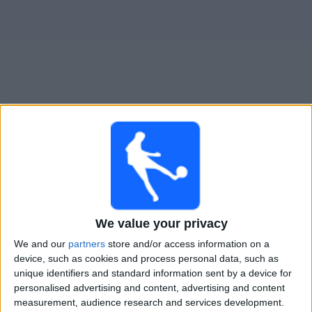
Widget
River Plate
televisioitujen otteluiden opas
Ottelut kohteelta tanaan lauantai, 8.8.2026
23.00
Liga Profesional
Torneo Clausura
We value your privacy
Tigre
We and our
partners
store and/or access information on a
River Plate
device, such as cookies and process personal data, such as
unique identifiers and standard information sent by a device for
Fanatiz (Katso suorana)
personalised advertising and content, advertising and content
measurement, audience research and services development.