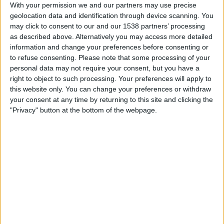
With your permission we and our partners may use precise
BOCA JUNIORS JOUKKUEEN TILASTOTIEDOT
geolocation data and identification through device scanning. You
TELEVISIOITUNA SUOMI
may click to consent to our and our 1538 partners’ processing
as described above. Alternatively you may access more detailed
Tähän päivään mennessä
7.8.2026
ja siitä lähtien kun tämä verkkosivusto
information and change your preferences before consenting or
on kerännyt tilastotietoja siitä, milloin ja missä
Jalkapallo
joukkueen
Boca
to refuse consenting.
Please note that some processing of your
Juniors
ottelut ovat televisioituneet
Suomi
, joka oli
20.3.2022
, voimme
personal data may not require your consent, but you have a
antaa seuraavat tiedot:
right to object to such processing. Your preferences will apply to
187
this website only. You can change your preferences or withdraw
your consent at any time by returning to this site and clicking the
"Privacy" button at the bottom of the webpage.
TV-LÄHETYKSET
4 Ilmaiset pelit
2,14%
183 Maksulliset pelit
97,86%
VIIMEISIN ILMAINEN PELI
Auckland City - Boca Juniors
24.6.2025 FIFA Club World Cup por DAZN Ilmainen, DAZN, VeikkausTV
RANKING KANAVIEN MUKAAN