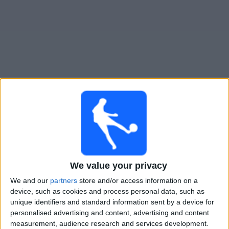
Widget
Boca Juniors
televisioitujen otteluiden opas
Sunnuntai, 9.8.2026
01.15
Liga Profesional
Torneo Clausura
We value your privacy
Boca Juniors
We and our
partners
store and/or access information on a
Vélez Sarsfield
device, such as cookies and process personal data, such as
unique identifiers and standard information sent by a device for
Fanatiz (Katso suorana)
personalised advertising and content, advertising and content
measurement, audience research and services development.