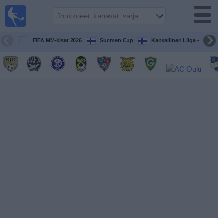
Jalkapallo
televisiossa
Televisioitujen
FIFA MM-kisat 2026
Suomen Cup
Kansallinen Liiga - Naiset
otteluiden opas
Tulevat
ottelut
Joukkueet
Sarjat
TV-
kanavat
Uutiset