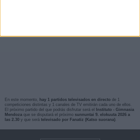
En este momento,
hay 1 partidos televisados en directo
de 1
competiciones distintas y 1 canales de TV emitirán cada uno de ellos.
El próximo partido del que podrás disfrutar será el
Instituto - Gimnasia
Mendoza
que se disputará el próximo
sunnuntai 9. elokuuta 2026 a
las 2.30
y que será
televisado por Fanatiz (Katso suorana)
.