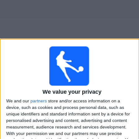
Widget
Instituto
televisioitujen otteluiden opas
Ottelut kohteelta tanaan sunnuntai, 9.8.2026
03.30
Liga Profesional
We value your privacy
Torneo Clausura
We and our
partners
store and/or access information on a
device, such as cookies and process personal data, such as
Instituto
unique identifiers and standard information sent by a device for
Gimnasia Mendoza
personalised advertising and content, advertising and content
measurement, audience research and services development.
With your permission we and our partners may use precise
Fanatiz (Katso suorana)