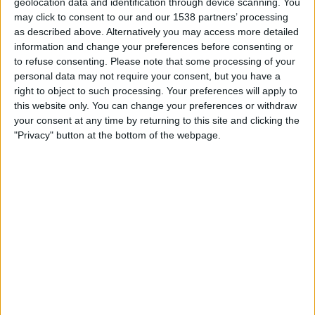
geolocation data and identification through device scanning. You
may click to consent to our and our 1538 partners’ processing
as described above. Alternatively you may access more detailed
INSTITUTO JOUKKUEEN TILASTOTIEDOT TELEVISIOITUNA
information and change your preferences before consenting or
SUOMI
to refuse consenting.
Please note that some processing of your
personal data may not require your consent, but you have a
Tähän päivään mennessä
9.8.2026
ja siitä lähtien kun tämä verkkosivusto
right to object to such processing. Your preferences will apply to
on kerännyt tilastotietoja siitä, milloin ja missä
Jalkapallo
joukkueen
this website only. You can change your preferences or withdraw
Instituto
ottelut ovat televisioituneet
Suomi
, joka oli
29.1.2023
, voimme
your consent at any time by returning to this site and clicking the
antaa seuraavat tiedot:
"Privacy" button at the bottom of the webpage.
128
TV-LÄHETYKSET
0 Ilmaiset pelit
0%
128 Maksulliset pelit
100%
RANKING KANAVIEN MUKAAN
Fanatiz
114 (89,06%)