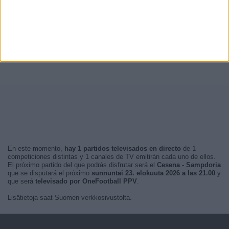
En este momento,
hay 1 partidos televisados en directo
de 1
competiciones distintas y 1 canales de TV emitirán cada uno de ellos.
El próximo partido del que podrás disfrutar será el
Cesena - Sampdoria
que se disputará el próximo
sunnuntai 23. elokuuta 2026 a las 21.00
y
que será
televisado por OneFootball PPV
.
Lisätietoja saat Suomen verkkosivustolta.