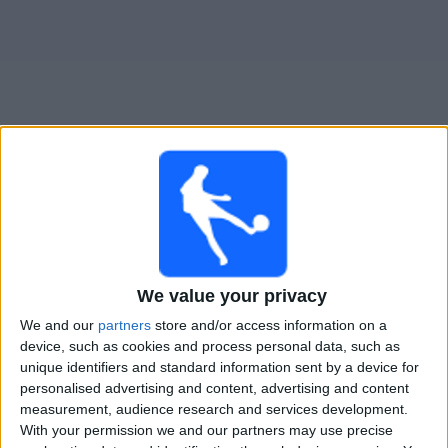
Widget
Sampdoria
televisioitujen otteluiden opas
Sunnuntai, 23.8.2026
22.00
Serie B
We value your privacy
Cesena
We and our
partners
store and/or access information on a
device, such as cookies and process personal data, such as
Sampdoria
unique identifiers and standard information sent by a device for
OneFootball PPV
personalised advertising and content, advertising and content
measurement, audience research and services development.
With your permission we and our partners may use precise
SAMPDORIA JOUKKUEEN TILASTOTIEDOT