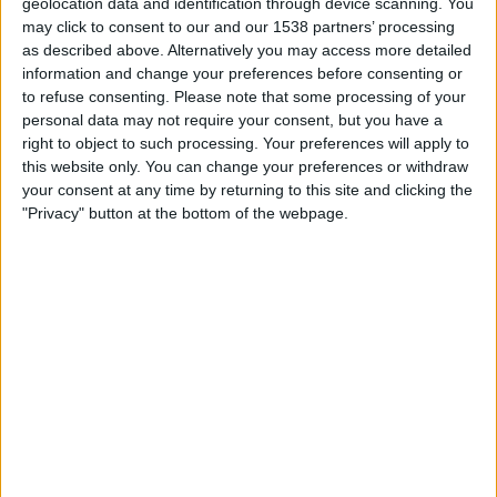
geolocation data and identification through device scanning. You
TELEVISIOITUNA SUOMI
may click to consent to our and our 1538 partners’ processing
as described above. Alternatively you may access more detailed
Tähän päivään mennessä
8.8.2026
ja siitä lähtien kun tämä verkkosivusto
information and change your preferences before consenting or
on kerännyt tilastotietoja siitä, milloin ja missä
Jalkapallo
joukkueen
to refuse consenting.
Please note that some processing of your
Sampdoria
ottelut ovat televisioituneet
Suomi
, joka oli
20.3.2022
, voimme
personal data may not require your consent, but you have a
antaa seuraavat tiedot:
right to object to such processing. Your preferences will apply to
this website only. You can change your preferences or withdraw
81
your consent at any time by returning to this site and clicking the
"Privacy" button at the bottom of the webpage.
TV-LÄHETYKSET
0 Ilmaiset pelit
0%
81 Maksulliset pelit
100%
RANKING KANAVIEN MUKAAN
C More Suomi
46 (56,79%)
OneFootball PPV
35 (43,21%)
VeikkausTV
12 (14,81%)
C More Sport 2
9 (11,11%)