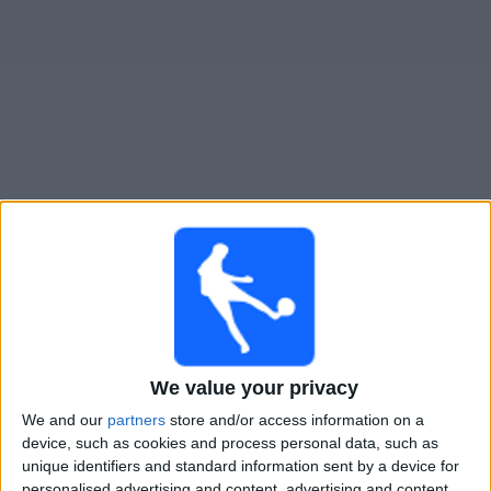
Widget
San Martin Burzaco
televisioitujen otteluiden opas
Huomenna sunnuntai, 9.8.2026
21.00
Primera B
Dock Sud
San Martin Burzaco
We value your privacy
LPF Play
We and our
partners
store and/or access information on a
device, such as cookies and process personal data, such as
unique identifiers and standard information sent by a device for
Lauantai, 15.8.2026
personalised advertising and content, advertising and content