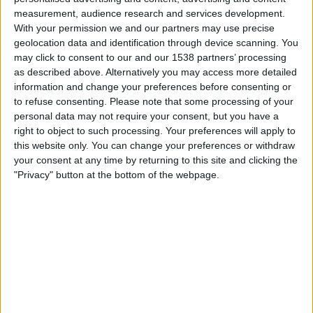
23.00
Primera B
measurement, audience research and services development.
With your permission we and our partners may use precise
San Martin Burzaco
geolocation data and identification through device scanning. You
Comunicaciones
may click to consent to our and our 1538 partners’ processing
as described above. Alternatively you may access more detailed
LPF Play
information and change your preferences before consenting or
to refuse consenting.
Please note that some processing of your
Lauantai, 22.8.2026
personal data may not require your consent, but you have a
right to object to such processing. Your preferences will apply to
23.00
Primera B
this website only. You can change your preferences or withdraw
your consent at any time by returning to this site and clicking the
Defensores Unidos
"Privacy" button at the bottom of the webpage.
San Martin Burzaco
LPF Play
Enemmän päiviä
SAN MARTIN BURZACO JOUKKUEEN TILASTOTIEDOT
TELEVISIOITUNA SUOMI