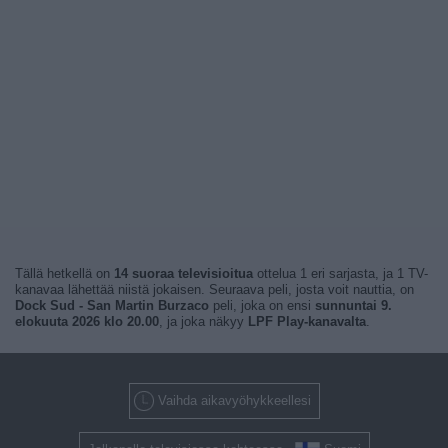
Tällä hetkellä on
14 suoraa televisioitua
ottelua 1 eri sarjasta, ja 1 TV-
kanavaa lähettää niistä jokaisen. Seuraava peli, josta voit nauttia, on
Dock Sud - San Martin Burzaco
peli, joka on ensi
sunnuntai 9.
elokuuta 2026 klo 20.00
, ja joka näkyy
LPF Play-kanavalta
.
Vaihda aikavyöhykkeellesi