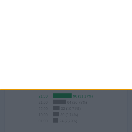
- %
10,71%
14,29%
17,86%
20,45%
15,26%
HEINÄKUU
ELOKUU
SYYSKUU
LOKAKUU
MARRASKUU
JOULUKUU
56
10
-
-
-
-
18,18%
3,25%
- %
- %
- %
- %
OTTELUIDEN MÄÄRÄ VUOSITTAIN
2026
308
100%
RANKING AJOISTA
21:30
96 (31,17%)
21:00
64 (20,78%)
22:00
33 (10,71%)
19:00
30 (9,74%)
01:00
24 (7,79%)