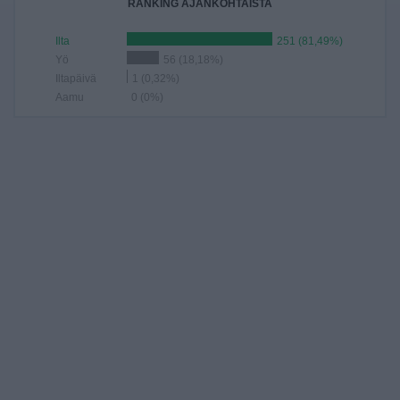
RANKING AJANKOHTAISTA
Ilta
251 (81,49%)
Yö
56 (18,18%)
Iltapäivä
1 (0,32%)
Aamu
0 (0%)