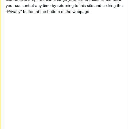
Liniers
your consent at any time by returning to this site and clicking the
LPF Play
"Privacy" button at the bottom of the webpage.
21.30
Primera B
Deportivo Armenio
Villa Dalmine
LPF Play