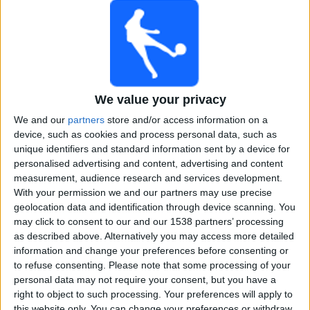
LPF Play
21.00
Primera B
Talleres (R.E)
Argentino de Merlo
We value your privacy
LPF Play
We and our
partners
store and/or access information on a
device, such as cookies and process personal data, such as
21.00
Primera B
unique identifiers and standard information sent by a device for
personalised advertising and content, advertising and content
measurement, audience research and services development.
Argentino de Quilmes
With your permission we and our partners may use precise
Real Pilar
geolocation data and identification through device scanning. You
may click to consent to our and our 1538 partners’ processing
LPF Play
as described above. Alternatively you may access more detailed
21.00
Primera B
information and change your preferences before consenting or
to refuse consenting.
Please note that some processing of your
personal data may not require your consent, but you have a
right to object to such processing. Your preferences will apply to
Defensores Unidos
this website only. You can change your preferences or withdraw