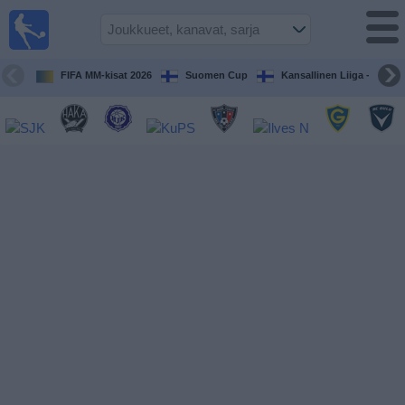
Jalkapallo
televisiossa
Televisioitujen
FIFA MM-kisat 2026
Suomen Cup
Kansallinen Liiga - Naiset
otteluiden opas
Tulevat
ottelut
Joukkueet
Sarjat
TV-
kanavat
Uutiset