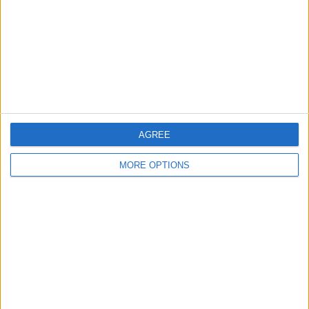
San Martin Burzaco
Comunicaciones
LPF Play
23.00
Primera B
AGREE
Argentino de Merlo
MORE OPTIONS
Ituzaingo
LPF Play
23.00
Primera B
Real Pilar
Flandria
LPF Play