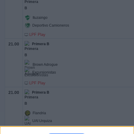
Ituzaingo
Deportivo Camioneros
LPF Play
21.00
Primera B
Brown Adrogue
Excursionistas
LPF Play
21.00
Primera B
Flandria
UAI Urquiza