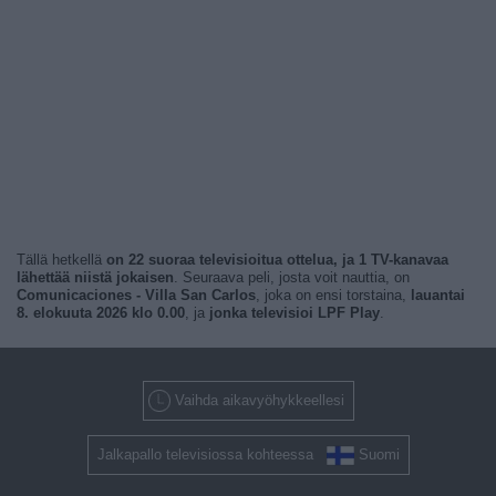
Tällä hetkellä
on 22 suoraa televisioitua ottelua, ja 1 TV-kanavaa
lähettää niistä jokaisen
. Seuraava peli, josta voit nauttia, on
Comunicaciones - Villa San Carlos
, joka on ensi torstaina,
lauantai
8. elokuuta 2026 klo 0.00
, ja
jonka televisioi LPF Play
.
Vaihda aikavyöhykkeellesi
Jalkapallo televisiossa kohteessa
Suomi