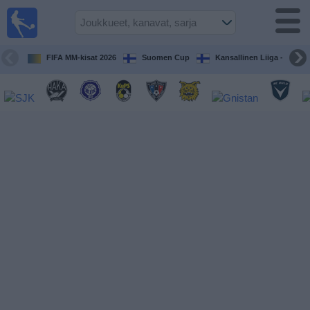
Jalkapallo
televisiossa
Televisioitujen
FIFA MM-kisat 2026
Suomen Cup
Kansallinen Liiga - Naiset
otteluiden opas
Tulevat
ottelut
Joukkueet
Sarjat
TV-
kanavat
Uutiset