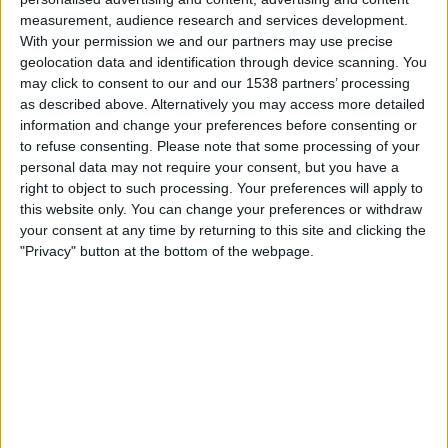
Lauantai, 15.8.2026
measurement, audience research and services development.
23.00
Primera B
With your permission we and our partners may use precise
geolocation data and identification through device scanning. You
Deportivo Camioneros
may click to consent to our and our 1538 partners’ processing
Deportivo Merlo
as described above. Alternatively you may access more detailed
information and change your preferences before consenting or
LPF Play
to refuse consenting.
Please note that some processing of your
personal data may not require your consent, but you have a
Lauantai, 22.8.2026
right to object to such processing. Your preferences will apply to
this website only. You can change your preferences or withdraw
23.00
Primera B
your consent at any time by returning to this site and clicking the
"Privacy" button at the bottom of the webpage.
Dock Sud
Deportivo Camioneros
LPF Play
Enemmän päiviä