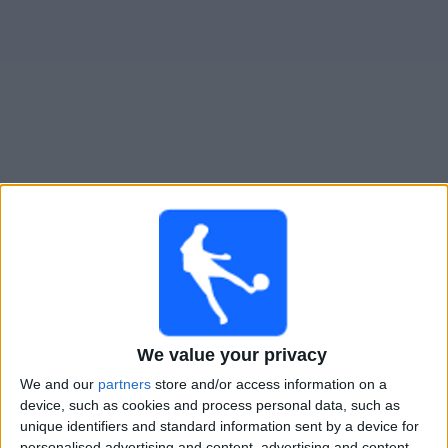
Widget
Deportivo Camioneros
televisioitujen otteluiden opas
Huomenna lauantai, 8.8.2026
01.00
Primera B
Ituzaingo
Deportivo Camioneros
We value your privacy
We and our
partners
store and/or access information on a
LPF Play
device, such as cookies and process personal data, such as
unique identifiers and standard information sent by a device for
personalised advertising and content, advertising and content