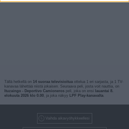
Tällä hetkellä on
14 suoraa televisioitua
ottelua 1 eri sarjasta, ja 1 TV-
kanavaa lähettää niistä jokaisen. Seuraava peli, josta voit nauttia, on
Ituzaingo - Deportivo Camioneros
peli, joka on ensi
lauantai 8.
elokuuta 2026 klo 0.00
, ja joka näkyy
LPF Play-kanavalta
.
Vaihda aikavyöhykkeellesi