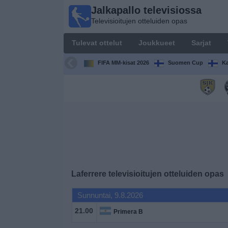
Jalkapallo televisiossa
Jalkapallo
Televisioitujen otteluiden opas
televisiossa
Televisioitujen
Tulevat ottelut
Joukkueet
Sarjat
otteluiden opas
FIFA MM-kisat 2026
Suomen Cup
Ka
Tulevat
ottelut
Joukkueet
Sarjat
TV-
Laferrere
televisioitujen otteluiden opas
kanavat
Sunnuntai, 9.8.2026
Uutiset
21.00
Primera B