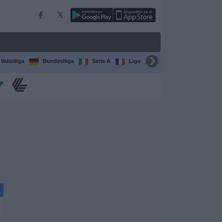
Valioliiga
Bundesliiga
Serie A
Ligue 1
Sarjat