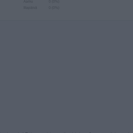
Aamu
0 (0%)
Iltapäivä
0 (0%)