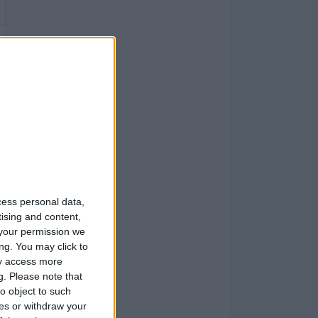
cess personal data,
tising and content,
your permission we
ng. You may click to
ay access more
g.
Please note that
o object to such
ces or withdraw your