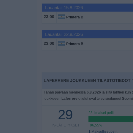
Widget
Lauantai, 15.8.2026
23.00
Primera B
Lauantai, 22.8.2026
23.00
Primera B
LAFERRERE JOUKKUEEN TILASTOTIEDOT T
Tähän päivään mennessä
6.8.2026
ja siitä lähtien kun 
joukkueen
Laferrere
ottelut ovat televisioituneet
Suomi
29
28 Ilmaiset pelit
TV-LÄHETYKSET
96,55%
1 Maksulliset pelit