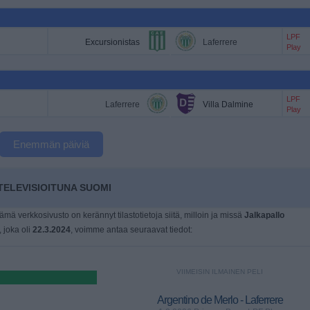
LPF
Excursionistas
Laferrere
Play
LPF
Laferrere
Villa Dalmine
Play
Enemmän päiviä
ELEVISIOITUNA SUOMI
tämä verkkosivusto on kerännyt tilastotietoja siitä, milloin ja missä
Jalkapallo
, joka oli
22.3.2024
, voimme antaa seuraavat tiedot:
VIIMEISIN ILMAINEN PELI
Argentino de Merlo - Laferrere