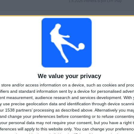
1.8.2026 Primera B por LPF Play
PELIT
PÄIVÄT
YHTEENSÄ
0
4
2
PERÄKKÄISET
ILMAISETTOMIA
TV-KANAVAT
MAKSUPELIT
PELIÄ
YHTEENSÄ
MAKSIMI
YHTEENSÄ
2
2
22
We value your privacy
store and/or access information on a device, such as cookies and pro
KILPAILUT
VS Deportivo
VASTUSTAJAT
Armenio
ifiers and standard information sent by a device for personalised adver
tent measurement, audience research and services development.
With 
RANKING KILPAILUJEN MUKAAN
 use precise geolocation data and identification through device scanni
ur 1538 partners’ processing as described above. Alternatively you m
Primera B
28 (96,55%)
 and change your preferences before consenting or to refuse consentin
Copa Argentina
1 (3,45%)
our personal data may not require your consent, but you have a right t
ferences will apply to this website only. You can change your preferen
Näytä täydellinen ranking