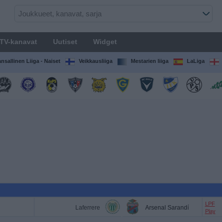
TV-kanavat
Uutiset
Widget
nsallinen Liiga - Naiset
Veikkausliiga
Mestarien liiga
LaLiga
LPF
Laferrere
Arsenal Sarandí
Play