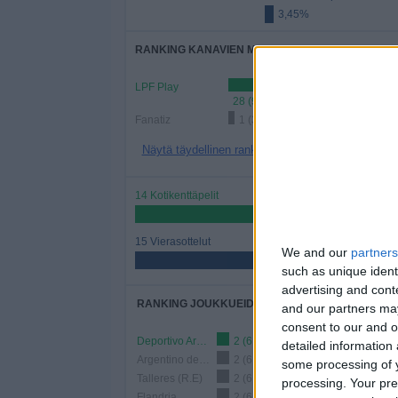
3,45%
RANKING KANAVIEN MUKAAN
LPF Play
28 (96,55%)
Fanatiz
1 (3,45%)
Näytä täydellinen ranking
14 Kotikenttäpelit
48,28%
15 Vierasottelut
We and our
partners
51,72%
such as unique ident
advertising and con
RANKING JOUKKUEIDEN MUKAAN
and our partners may
consent to our and o
Deportivo Armenio
2 (6,9%)
detailed information
Argentino de Quilmes
2 (6,9%)
some processing of y
Talleres (R.E)
2 (6,9%)
processing. Your pre
Flandria
2 (6,9%)