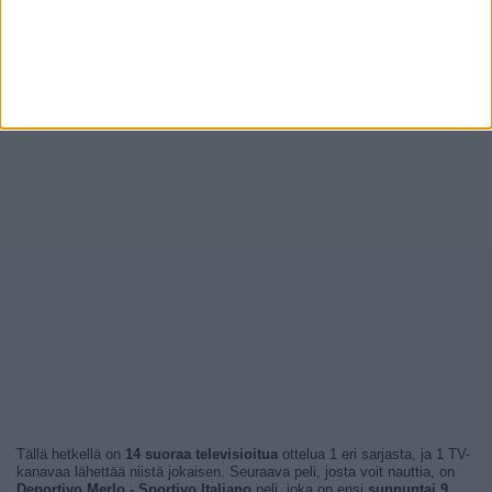
Tällä hetkellä on
14 suoraa televisioitua
ottelua 1 eri sarjasta, ja 1 TV-
kanavaa lähettää niistä jokaisen. Seuraava peli, josta voit nauttia, on
Deportivo Merlo - Sportivo Italiano
peli, joka on ensi
sunnuntai 9.