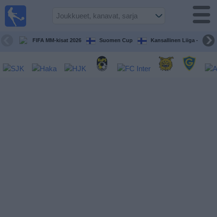
Jalkapallo
televisiossa
Televisioitujen
FIFA MM-kisat 2026
Suomen Cup
Kansallinen Liiga - Naiset
otteluiden opas
Tulevat
ottelut
Joukkueet
Sarjat
TV-
kanavat
Uutiset