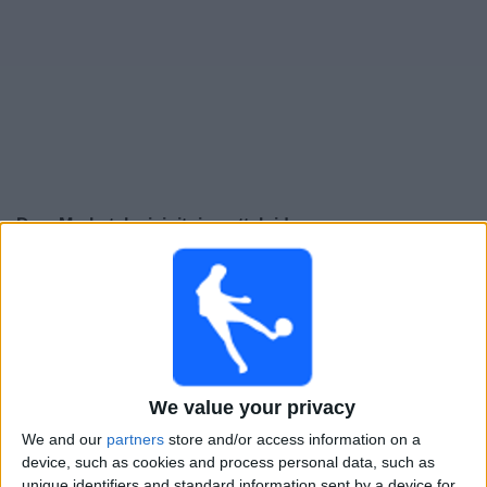
Widget
Dep. Merlo
televisioitujen otteluiden opas
Sunnuntai, 9.8.2026
01.00
Primera B
Deportivo Merlo
We value your privacy
Sportivo Italiano
We and our
partners
store and/or access information on a
device, such as cookies and process personal data, such as
LPF Play
unique identifiers and standard information sent by a device for