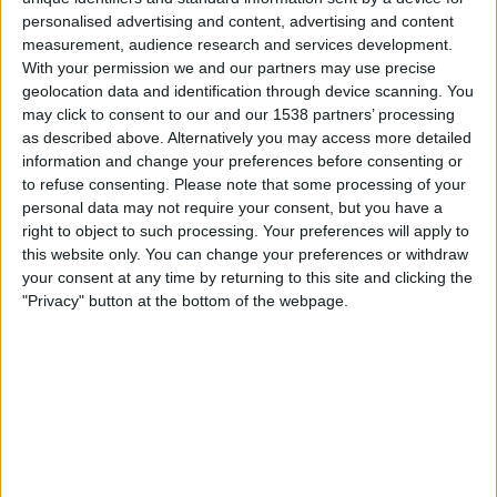
personalised advertising and content, advertising and content
Lauantai, 15.8.2026
measurement, audience research and services development.
With your permission we and our partners may use precise
23.00
Primera B
geolocation data and identification through device scanning. You
may click to consent to our and our 1538 partners’ processing
as described above. Alternatively you may access more detailed
Deportivo Camioneros
information and change your preferences before consenting or
Deportivo Merlo
to refuse consenting.
Please note that some processing of your
personal data may not require your consent, but you have a
right to object to such processing. Your preferences will apply to
LPF Play
this website only. You can change your preferences or withdraw
your consent at any time by returning to this site and clicking the
Lauantai, 22.8.2026
"Privacy" button at the bottom of the webpage.
23.00
Primera B
Ituzaingo
Deportivo Merlo