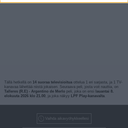
Tällä hetkellä on
14 suoraa televisioitua
ottelua 1 eri sarjasta, ja 1 TV-
kanavaa lähettää niistä jokaisen. Seuraava peli, josta voit nauttia, on
Talleres (R.E) - Argentino de Merlo
peli, joka on ensi
lauantai 8.
elokuuta 2026 klo 21.00
, ja joka näkyy
LPF Play-kanavalta
.
Vaihda aikavyöhykkeellesi