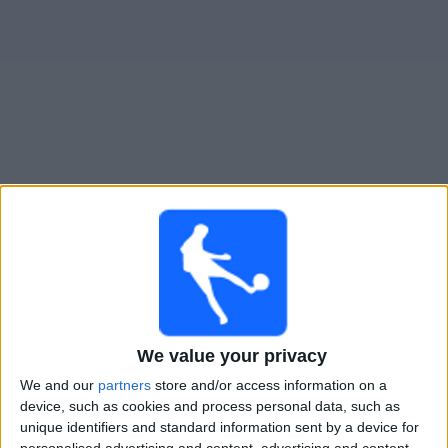
Widget
Argentino de Merlo
televisioitujen otteluiden opas
Huomenna lauantai, 8.8.2026
21.00
Primera B
Talleres (R.E)
Argentino de Merlo
We value your privacy
LPF Play
We and our
partners
store and/or access information on a
device, such as cookies and process personal data, such as
Lauantai, 15.8.2026
unique identifiers and standard information sent by a device for