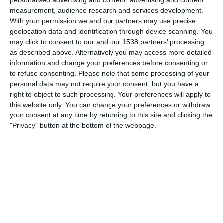
personalised advertising and content, advertising and content
23.00
Primera B
measurement, audience research and services development.
With your permission we and our partners may use precise
Argentino de Merlo
geolocation data and identification through device scanning. You
Ituzaingo
may click to consent to our and our 1538 partners’ processing
as described above. Alternatively you may access more detailed
LPF Play
information and change your preferences before consenting or
to refuse consenting.
Please note that some processing of your
Lauantai, 22.8.2026
personal data may not require your consent, but you have a
23.00
right to object to such processing. Your preferences will apply to
Primera B
this website only. You can change your preferences or withdraw
Argentino de Merlo
your consent at any time by returning to this site and clicking the
"Privacy" button at the bottom of the webpage.
Arsenal Sarandí
LPF Play
Enemmän päiviä
ARGENTINO DE MERLO JOUKKUEEN TILASTOTIEDOT
TELEVISIOITUNA SUOMI