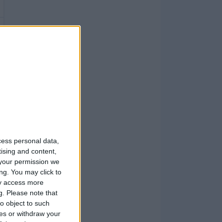
cess personal data,
tising and content,
your permission we
ng. You may click to
ay access more
g.
Please note that
o object to such
ces or withdraw your