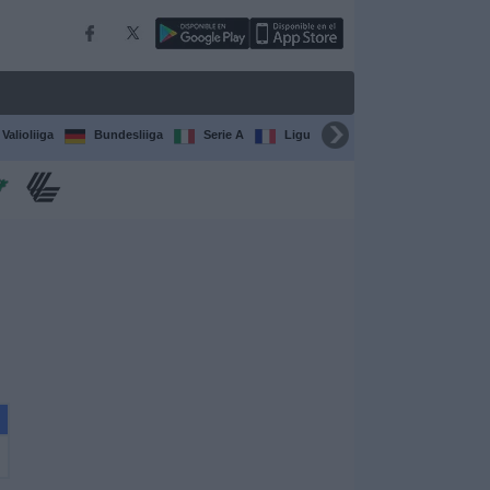
Valioliiga
Bundesliiga
Serie A
Ligue 1
Sarjat