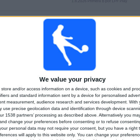
1.8.2026 Primera B por LPF Play
PELIT
PÄIVÄT
YHTEENSÄ
0
5
2
PERÄKKÄISET
ILMAISETTOMIA
TV-KANAVAT
MAKSUPELIT
PELIÄ
YHTEENSÄ
MAKSIMI
YHTEENSÄ
2
2
22
We value your privacy
store and/or access information on a device, such as cookies and pro
KILPAILUT
VS Brown
VASTUSTAJAT
Adrogue
ifiers and standard information sent by a device for personalised adver
tent measurement, audience research and services development.
With 
RANKING KILPAILUJEN MUKAAN
 use precise geolocation data and identification through device scanni
ur 1538 partners’ processing as described above. Alternatively you m
Primera B
28 (96,55%)
 and change your preferences before consenting or to refuse consentin
Copa Argentina
1 (3,45%)
our personal data may not require your consent, but you have a right t
ferences will apply to this website only. You can change your preferen
Näytä täydellinen ranking