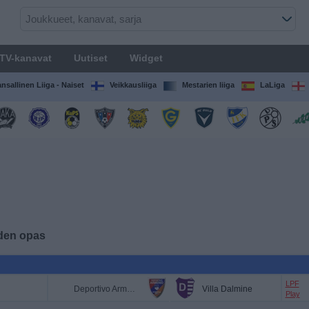
TV-kanavat
Uutiset
Widget
nsallinen Liiga - Naiset
Veikkausliiga
Mestarien liiga
LaLiga
iden opas
LPF
Deportivo Armenio
Villa Dalmine
Play