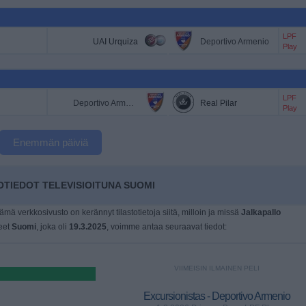
LPF
UAI Urquiza
Deportivo Armenio
Play
LPF
Deportivo Armenio
Real Pilar
Play
Enemmän päiviä
TIEDOT TELEVISIOITUNA SUOMI
tämä verkkosivusto on kerännyt tilastotietoja siitä, milloin ja missä
Jalkapallo
neet
Suomi
, joka oli
19.3.2025
, voimme antaa seuraavat tiedot:
VIIMEISIN ILMAINEN PELI
Excursionistas - Deportivo Armenio