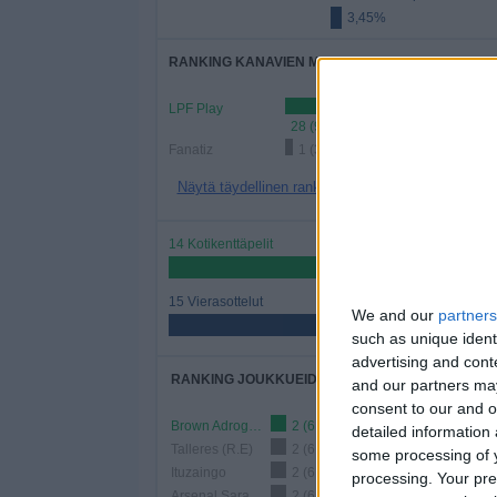
3,45%
RANKING KANAVIEN MUKAAN
LPF Play
28 (96,55%)
Fanatiz
1 (3,45%)
Näytä täydellinen ranking
14 Kotikenttäpelit
48,28%
15 Vierasottelut
We and our
partners
51,72%
such as unique ident
advertising and con
RANKING JOUKKUEIDEN MUKAAN
and our partners may
consent to our and o
Brown Adrogue
2 (6,9%)
detailed information
Talleres (R.E)
2 (6,9%)
some processing of y
Ituzaingo
2 (6,9%)
processing. Your pre
Arsenal Sarandí
2 (6,9%)