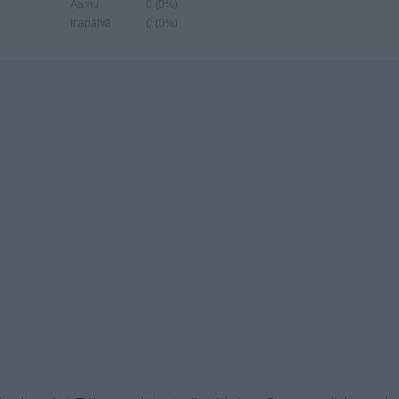
Aamu
0 (0%)
Iltapäivä
0 (0%)