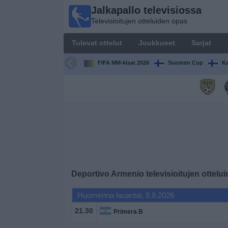
Jalkapallo televisiossa
Jalkapallo
Televisioitujen otteluiden opas
televisiossa
Televisioitujen
Tulevat ottelut
Joukkueet
Sarjat
otteluiden opas
FIFA MM-kisat 2026
Suomen Cup
Ka
Tulevat
ottelut
Joukkueet
Sarjat
TV-
Deportivo Armenio
televisioitujen ottelu
kanavat
Huomenna lauantai, 8.8.2026
Uutiset
21.30
Primera B