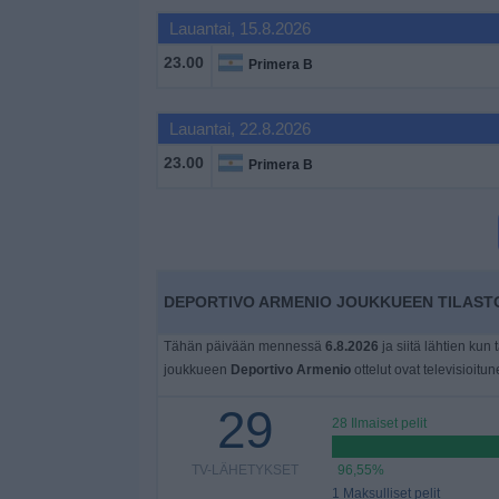
Widget
Lauantai, 15.8.2026
23.00
Primera B
Lauantai, 22.8.2026
23.00
Primera B
DEPORTIVO ARMENIO JOUKKUEEN TILASTO
Tähän päivään mennessä
6.8.2026
ja siitä lähtien kun 
joukkueen
Deportivo Armenio
ottelut ovat televisioitu
29
28 Ilmaiset pelit
TV-LÄHETYKSET
96,55%
1 Maksulliset pelit