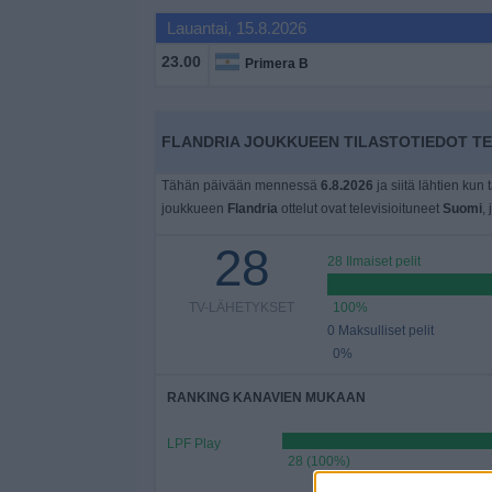
Widget
Lauantai, 15.8.2026
23.00
Primera B
FLANDRIA JOUKKUEEN TILASTOTIEDOT TE
Tähän päivään mennessä
6.8.2026
ja siitä lähtien kun 
joukkueen
Flandria
ottelut ovat televisioituneet
Suomi
,
28
28 Ilmaiset pelit
TV-LÄHETYKSET
100%
0 Maksulliset pelit
0%
RANKING KANAVIEN MUKAAN
LPF Play
28 (100%)