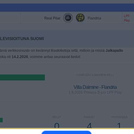
LPF
Real Pilar
Flandria
Play
LEVISIOITUNA SUOMI
tämä verkkosivusto on kerännyt tilastotietoja siitä, milloin ja missä
Jalkapallo
 joka oli
14.2.2026
, voimme antaa seuraavat tiedot:
VIIMEISIN ILMAINEN PELI
Villa Dalmine - Flandria
1.8.2026 Primera B por LPF Play
PELIT
PÄIVÄT
YHTEENSÄ
0
4
1