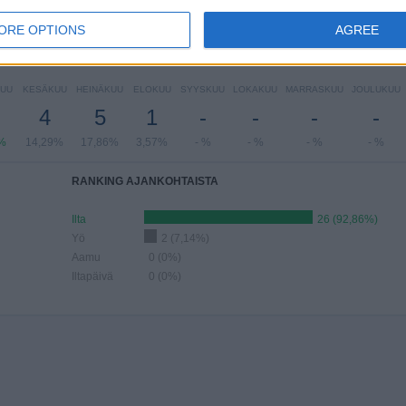
57%
- %
7,14%
67,86%
10,71%
ORE OPTIONS
AGREE
ELIT KUUKAUSIEN MUKAAN
UU
KESÄKUU
HEINÄKUU
ELOKUU
SYYSKUU
LOKAKUU
MARRASKUU
JOULUKUU
4
5
1
-
-
-
-
%
14,29%
17,86%
3,57%
- %
- %
- %
- %
RANKING AJANKOHTAISTA
Ilta
26 (92,86%)
Yö
2 (7,14%)
Aamu
0 (0%)
Iltapäivä
0 (0%)