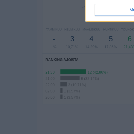
- %
10,71%
3,
M
P
TAMMIKUU
HELMIKUU
MAALISKUU
HUHTIKUU
TOUKOK
-
3
4
5
6
- %
10,71%
14,29%
17,86%
21,43
RANKING AJOISTA
21:30
12 (42,86%)
21:00
9 (32,14%)
22:00
3 (10,71%)
02:00
1 (3,57%)
20:00
1 (3,57%)