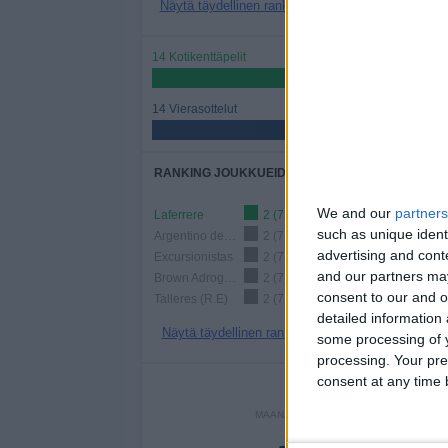
Näytä täydellinen ranking
14 Kotikenttäpelit
50%
14 Vierasottelut
50%
RANKING JOUKKUEIDEN MUKAAN
We and our
partners
Laferrere
2 (7,14%)
such as unique ident
Argentino de Merlo
2 (7,14%)
advertising and con
Excursionistas
2 (7,14%)
and our partners may
Brown Adrogue
2 (7,14%)
consent to our and o
Talleres (R.E)
2 (7,14%)
detailed information
Näytä täydellinen ranking
some processing of y
processing. Your pre
consent at any time b
PE
MAANANTAI
TIISTAI
KESKI
-
3