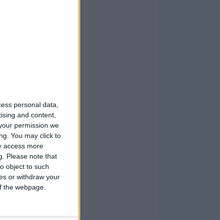
cess personal data,
tising and content,
your permission we
ng. You may click to
ay access more
g.
Please note that
o object to such
ces or withdraw your
 of the webpage.