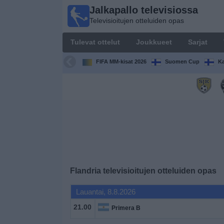
Jalkapallo televisiossa
Jalkapallo
Televisioitujen otteluiden opas
televisiossa
Televisioitujen
Tulevat ottelut
Joukkueet
Sarjat
otteluiden opas
FIFA MM-kisat 2026
Suomen Cup
Ka
Tulevat
ottelut
Joukkueet
Sarjat
TV-
Flandria
televisioitujen otteluiden opas
kanavat
Lauantai, 8.8.2026
Uutiset
21.00
Primera B