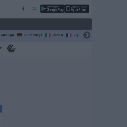
Valioliiga
Bundesliiga
Serie A
Ligue 1
Sarjat