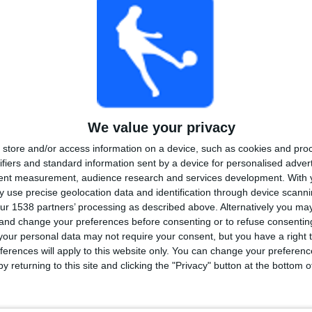
PERÄKKÄISET
ILMAISETTOMIA
TV-KANAVAT
MAKSUPELIT
PELIÄ
YHTEENSÄ
MAKSIMI
YHTEENSÄ
1
2
21
KILPAILUT
VS Laferrere
VASTUSTAJAT
RANKING KILPAILUJEN MUKAAN
We value your privacy
store and/or access information on a device, such as cookies and pro
Primera B
28 (100%)
ifiers and standard information sent by a device for personalised adver
Näytä täydellinen ranking
tent measurement, audience research and services development.
With 
 use precise geolocation data and identification through device scanni
ur 1538 partners’ processing as described above. Alternatively you m
 and change your preferences before consenting or to refuse consentin
our personal data may not require your consent, but you have a right t
ferences will apply to this website only. You can change your preferen
y returning to this site and clicking the "Privacy" button at the bottom
LIT VIIKONPÄIVIEN MUKAAN
VIIKKO
TORSTAI
PERJANTAI
LAUANTAI
SUKUPUOLI
1
-
2
19
3