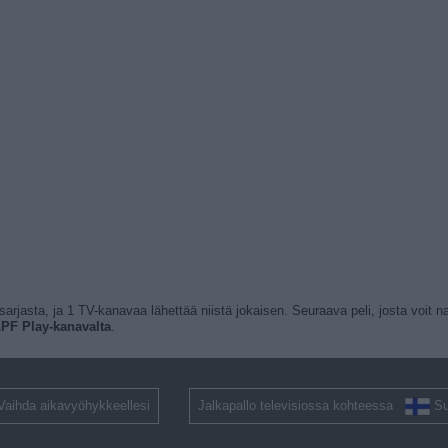
 sarjasta, ja 1 TV-kanavaa lähettää niistä jokaisen. Seuraava peli, josta voit n
PF Play-kanavalta
.
Vaihda aikavyöhykkeellesi
Jalkapallo televisiossa kohteessa
S