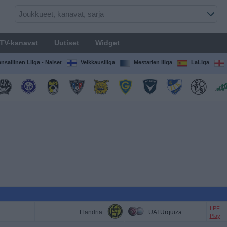
TV-kanavat
Uutiset
Widget
nsallinen Liiga - Naiset
Veikkausliiga
Mestarien liiga
LaLiga
LPF
Flandria
UAI Urquiza
Play