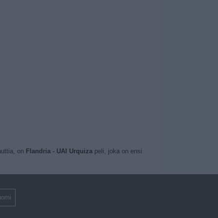
auttia, on
Flandria - UAI Urquiza
peli, joka on ensi
uomi