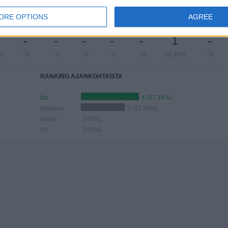
ELIT KUUKAUSIEN MUKAAN
ORE OPTIONS
AGREE
KUU
KESÄKUU
HEINÄKUU
ELOKUU
SYYSKUU
LOKAKUU
MARRASKUU
JOULUKUU
-
-
-
-
-
1
-
9%
- %
- %
- %
- %
- %
14,29%
- %
RANKING AJANKOHTAISTA
Ilta
4 (57,14%)
Iltapäivä
3 (42,86%)
Aamu
0 (0%)
Yö
0 (0%)