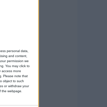
cess personal data,
tising and content,
your permission we
ng. You may click to
ay access more
g.
Please note that
o object to such
ces or withdraw your
 of the webpage.