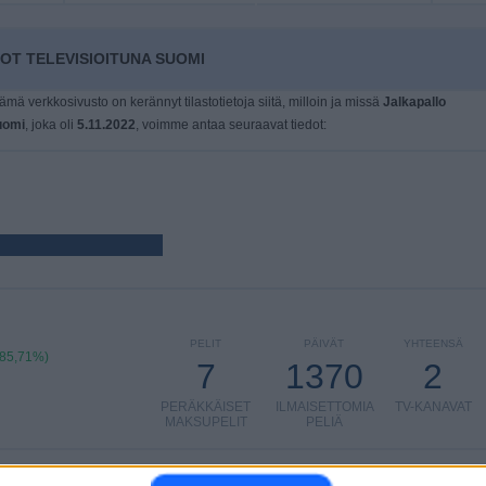
OT TELEVISIOITUNA SUOMI
tämä verkkosivusto on kerännyt tilastotietoja siitä, milloin ja missä
Jalkapallo
uomi
, joka oli
5.11.2022
, voimme antaa seuraavat tiedot:
PELIT
PÄIVÄT
YHTEENSÄ
(85,71%)
7
1370
2
PERÄKKÄISET
ILMAISETTOMIA
TV-KANAVAT
MAKSUPELIT
PELIÄ
YHTEENSÄ
MAKSIMI
YHTEENSÄ