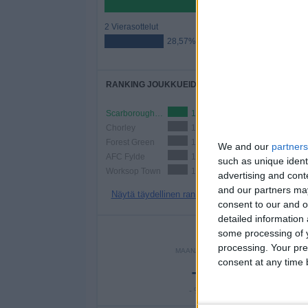
71,43%
2 Vierasottelut
28,57%
RANKING JOUKKUEIDEN MUKAAN
Scarborough Athletic
1 (14,29%)
Chorley
1 (14,29%)
Forest Green
1 (14,29%)
We and our
partners
AFC Fylde
1 (14,29%)
such as unique ident
Worksop Town
1 (14,29%)
advertising and con
and our partners may
Näytä täydellinen ranking
consent to our and o
detailed information
PE
some processing of y
processing. Your pre
MAANANTAI
TIISTAI
KESKI
consent at any time b
-
4
- %
57,14%
-