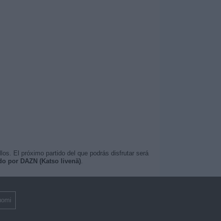
os. El próximo partido del que podrás disfrutar será
do por DAZN (Katso livenä)
.
uomi