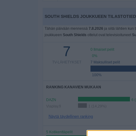
Widget
SOUTH SHIELDS JOUKKUEEN TILASTOTIED
Tähän päivään mennessä
7.8.2026
ja siitä lähtien kun 
joukkueen
South Shields
ottelut ovat televisioituneet
S
7
0 Ilmaiset pelit
0%
TV-LÄHETYKSET
7 Maksulliset pelit
100%
RANKING KANAVIEN MUKAAN
DAZN
6 
Viaplay.fi
1 (14,29%)
Näytä täydellinen ranking
5 Kotikenttäpelit