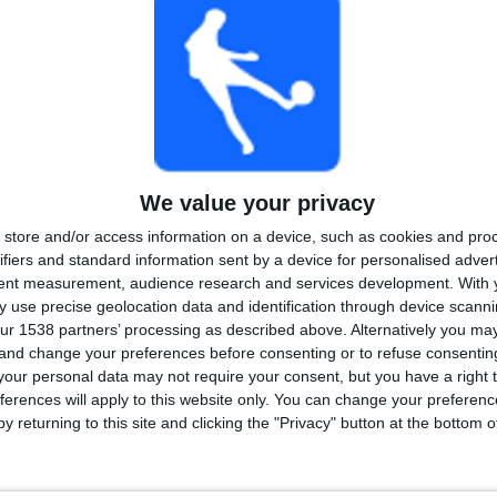
2
1
7
KILPAILUT
VS
VASTUSTAJAT
Scarborough
Athletic
RANKING KILPAILUJEN MUKAAN
National League North
6 (85,71%)
We value your privacy
FA Cup
1 (14,29%)
store and/or access information on a device, such as cookies and pro
Näytä täydellinen ranking
ifiers and standard information sent by a device for personalised adver
tent measurement, audience research and services development.
With 
 use precise geolocation data and identification through device scanni
ur 1538 partners’ processing as described above. Alternatively you m
 and change your preferences before consenting or to refuse consentin
LIT VIIKONPÄIVIEN MUKAAN
our personal data may not require your consent, but you have a right t
ferences will apply to this website only. You can change your preferen
VIIKKO
TORSTAI
PERJANTAI
LAUANTAI
SUKUPUOLI
y returning to this site and clicking the "Privacy" button at the bottom
-
-
-
3
-
 %
- %
- %
42,86%
- %