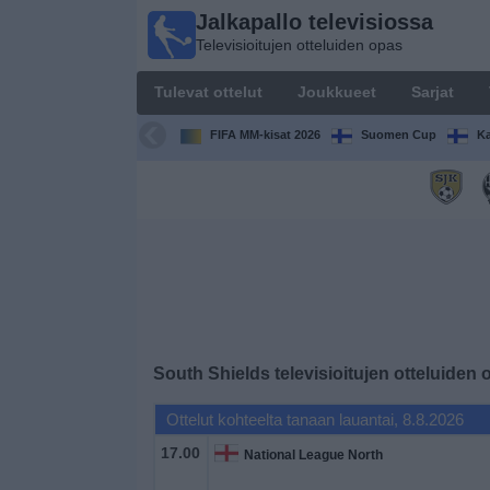
Jalkapallo televisiossa
Jalkapallo
Televisioitujen otteluiden opas
televisiossa
Televisioitujen
Tulevat ottelut
Joukkueet
Sarjat
otteluiden opas
FIFA MM-kisat 2026
Suomen Cup
Ka
Tulevat
ottelut
Joukkueet
Sarjat
TV-
South Shields
televisioitujen otteluiden 
kanavat
Ottelut kohteelta tanaan lauantai, 8.8.2026
Uutiset
17.00
National League North