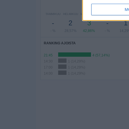
P
M
TAMMIKUU
HELMIKUU
MAALISKUU
HUHTIKUU
TOUKO
-
2
3
-
1
- %
28,57%
42,86%
- %
14,2
RANKING AJOISTA
21:45
4 (57,14%)
14:30
1 (14,29%)
17:00
1 (14,29%)
14:00
1 (14,29%)