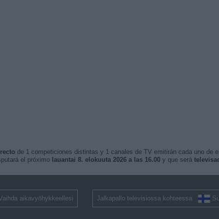
recto
de 1 competiciones distintas y 1 canales de TV emitirán cada uno de ell
putará el próximo
lauantai 8. elokuuta 2026 a las 16.00
y que será
televisa
Vaihda aikavyöhykkeellesi
Jalkapallo televisiossa kohteessa
S