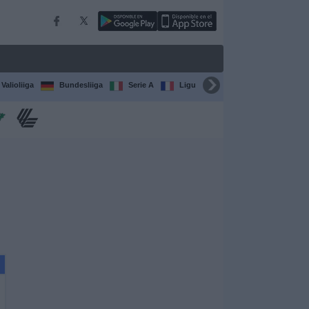
Valioliiga
Bundesliiga
Serie A
Ligue 1
Sarjat