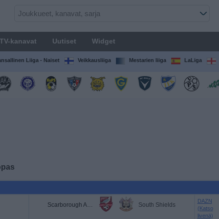
TV-kanavat
Uutiset
Widget
nsallinen Liiga - Naiset
Veikkausliiga
Mestarien liiga
LaLiga
opas
DAZN
Scarborough Athletic
South Shields
(Katso
livenä)