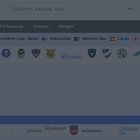
TV-kanavat
Uutiset
Widget
nsallinen Liiga - Naiset
Veikkausliiga
Mestarien liiga
LaLiga
OneFootball
Jeddeloh
Heidenheim
PPV