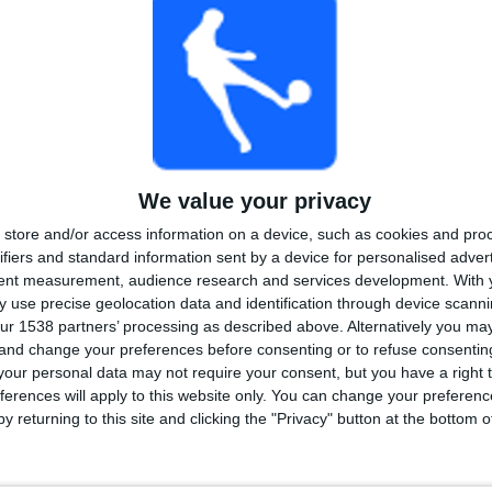
1
3
20
KILPAILUT
VS St. Pauli II
VASTUSTAJAT
RANKING KILPAILUJEN MUKAAN
Regionalliga West
29 (100%)
Näytä täydellinen ranking
We value your privacy
store and/or access information on a device, such as cookies and pro
ifiers and standard information sent by a device for personalised adver
tent measurement, audience research and services development.
With 
 use precise geolocation data and identification through device scanni
LIT VIIKONPÄIVIEN MUKAAN
ur 1538 partners’ processing as described above. Alternatively you m
 and change your preferences before consenting or to refuse consentin
IKKO
TORSTAI
PERJANTAI
LAUANTAI
SUKUPUOLI
our personal data may not require your consent, but you have a right t
-
8
13
5
ferences will apply to this website only. You can change your preferen
y returning to this site and clicking the "Privacy" button at the bottom
4%
- %
27,59%
44,83%
17,24%
ELIT KUUKAUSIEN MUKAAN