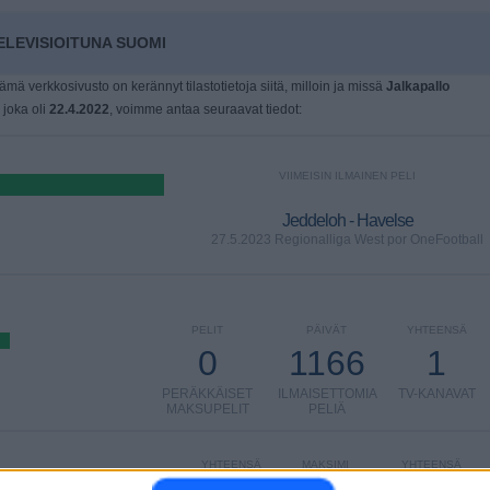
LEVISIOITUNA SUOMI
tämä verkkosivusto on kerännyt tilastotietoja siitä, milloin ja missä
Jalkapallo
, joka oli
22.4.2022
, voimme antaa seuraavat tiedot:
VIIMEISIN ILMAINEN PELI
Jeddeloh - Havelse
27.5.2023 Regionalliga West por OneFootball
PELIT
PÄIVÄT
YHTEENSÄ
0
1166
1
PERÄKKÄISET
ILMAISETTOMIA
TV-KANAVAT
MAKSUPELIT
PELIÄ
YHTEENSÄ
MAKSIMI
YHTEENSÄ