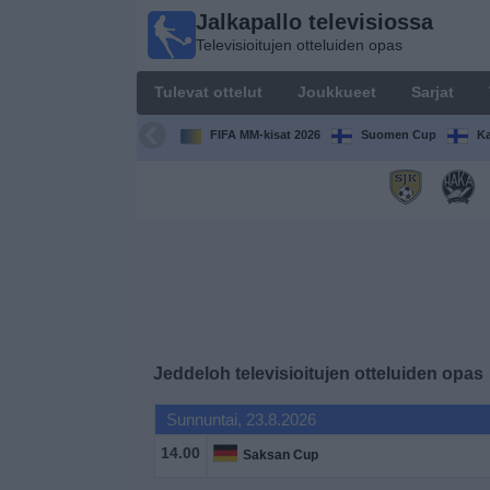
Jalkapallo televisiossa
Jalkapallo
Televisioitujen otteluiden opas
televisiossa
Televisioitujen
Tulevat ottelut
Joukkueet
Sarjat
otteluiden opas
FIFA MM-kisat 2026
Suomen Cup
Ka
Tulevat
ottelut
Joukkueet
Sarjat
TV-
Jeddeloh
televisioitujen otteluiden opas
kanavat
Sunnuntai, 23.8.2026
Uutiset
14.00
Saksan Cup