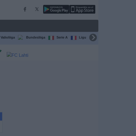
Valioliiga
Bundesliiga
Serie A
Ligue 1
Sarjat