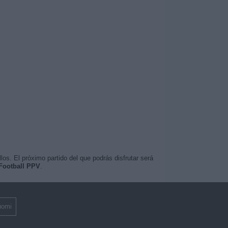
os. El próximo partido del que podrás disfrutar será
Football PPV
.
uomi