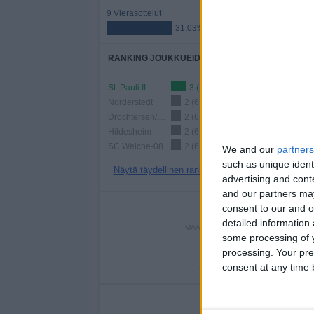
9 Vierasottelut
31,03%
RANKING JOUKKUEIDEN MUKAAN
St. Pauli II
3 (10,34%)
Norderstedt
2 (6,9%)
Drochtersen/Assel
2 (6,9%)
Hildesheim
2 (6,9%)
SC Weiche-08
2 (6,9%)
We and our
partners
such as unique ident
Näytä täydellinen ranking
advertising and con
and our partners may
PE
consent to our and o
detailed information
MAANANTAI
TIISTAI
KESKIVI
some processing of y
-
-
3
processing. Your pre
consent at any time b
- %
- %
10,3
P