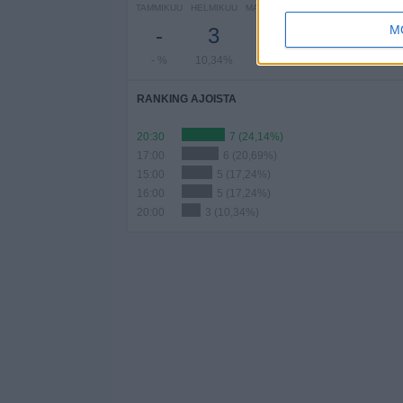
TAMMIKUU
HELMIKUU
MAALISKUU
HUHTIKUU
TOUKOK
M
-
3
1
6
7
- %
10,34%
3,45%
20,69%
24,14
RANKING AJOISTA
20:30
7 (24,14%)
17:00
6 (20,69%)
15:00
5 (17,24%)
16:00
5 (17,24%)
20:00
3 (10,34%)