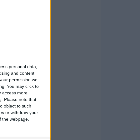
cess personal data,
tising and content,
your permission we
ng. You may click to
ay access more
g.
Please note that
o object to such
ces or withdraw your
 of the webpage.