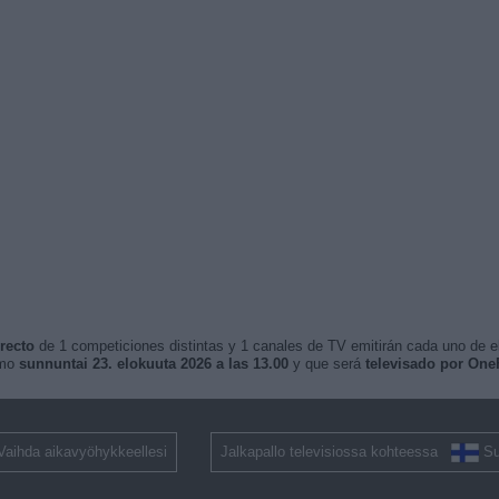
recto
de 1 competiciones distintas y 1 canales de TV emitirán cada uno de ell
imo
sunnuntai 23. elokuuta 2026 a las 13.00
y que será
televisado por One
Vaihda aikavyöhykkeellesi
Jalkapallo televisiossa kohteessa
S