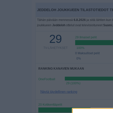
Widget
JEDDELOH JOUKKUEEN TILASTOTIEDOT TE
Tähän päivään mennessä
6.8.2026
ja siitä lähtien kun 
joukkueen
Jeddeloh
ottelut ovat televisioituneet
Suomi
29
29 Ilmaiset pelit
TV-LÄHETYKSET
100%
0 Maksulliset pelit
0%
RANKING KANAVIEN MUKAAN
OneFootball
29 (100%)
Näytä täydellinen ranking
20 Kotikenttäpelit
68,97%