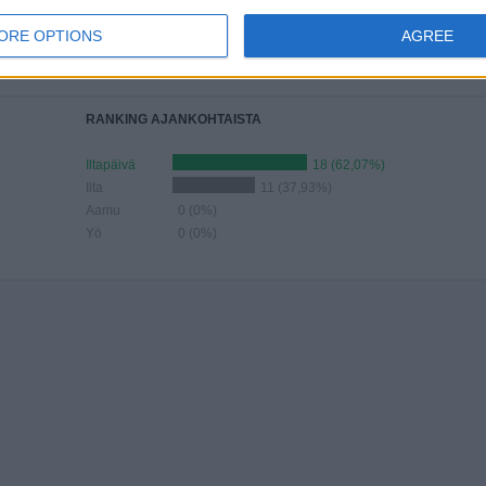
UU
KESÄKUU
HEINÄKUU
ELOKUU
SYYSKUU
LOKAKUU
MARRASKUU
JOULUKUU
ORE OPTIONS
AGREE
-
-
3
1
3
3
2
%
- %
- %
10,34%
3,45%
10,34%
10,34%
6,9%
RANKING AJANKOHTAISTA
Iltapäivä
18 (62,07%)
Ilta
11 (37,93%)
Aamu
0 (0%)
Yö
0 (0%)