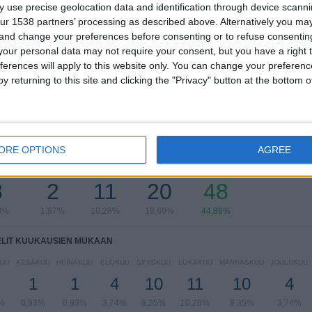
RANKING KILPAILUJEN MUKAAN
 use precise geolocation data and identification through device scanni
ur 1538 partners’ processing as described above. Alternatively you m
Serie A
74 (69,16%)
 and change your preferences before consenting or to refuse consentin
Serie C - Promotion - Pudotuspelit
32 (29,91%)
our personal data may not require your consent, but you have a right t
Ystävyysottelut
1 (0,93%)
ferences will apply to this website only. You can change your preferen
y returning to this site and clicking the "Privacy" button at the bottom
Näytä täydellinen ranking
ORE OPTIONS
AGREE
LIT VIIKONPÄIVIEN MUKAAN
IIKKO
TORSTAI
PERJANTAI
LAUANTAI
SUKUPUOLI
8
2
11
20
48
8%
1,87%
10,28%
18,69%
44,86%
ELIT KUUKAUSIEN MUKAAN
UU
KESÄKUU
HEINÄKUU
ELOKUU
SYYSKUU
LOKAKUU
MARRASKUU
JOULUKUU
1
1
4
10
11
10
4
%
0,93%
0,93%
3,74%
9,35%
10,28%
9,35%
3,74%