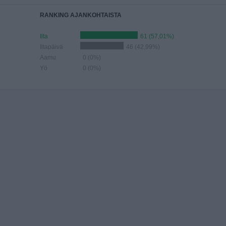
RANKING AJANKOHTAISTA
Ilta
61 (57,01%)
Iltapäivä
46 (42,99%)
Aamu
0 (0%)
Yö
0 (0%)