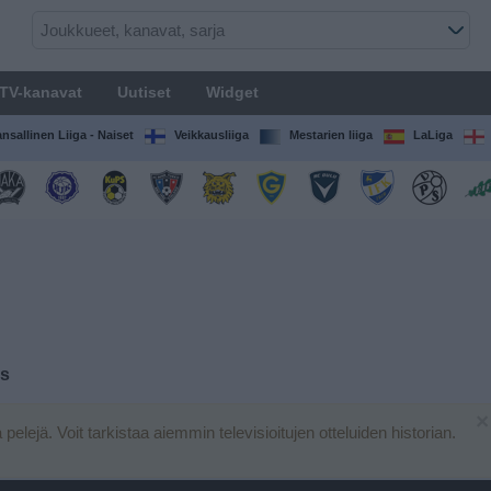
TV-kanavat
Uutiset
Widget
nsallinen Liiga - Naiset
Veikkausliiga
Mestarien liiga
LaLiga
as
×
a pelejä. Voit tarkistaa aiemmin televisioitujen otteluiden historian.