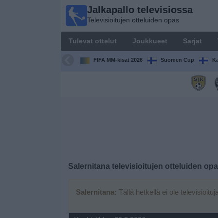
Jalkapallo televisiossa
Jalkapallo
Televisioitujen otteluiden opas
televisiossa
Televisioitujen
Tulevat ottelut
Joukkueet
Sarjat
otteluiden opas
FIFA MM-kisat 2026
Suomen Cup
Ka
Tulevat
ottelut
Joukkueet
Sarjat
TV-
Salernitana
televisioitujen otteluiden op
kanavat
Salernitana:
Tällä hetkellä ei ole televisioituj
Uutiset