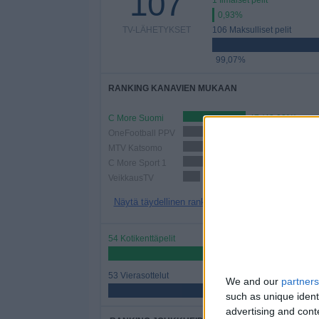
107
1 Ilmaiset pelit
0,93%
TV-LÄHETYKSET
106 Maksulliset pelit
99,07%
RANKING KANAVIEN MUKAAN
C More Suomi
47 (43,93%)
OneFootball PPV
32 (29,91%)
MTV Katsomo
16 (14,95%)
C More Sport 1
15 (14,02%)
VeikkausTV
13 (12,15%)
Näytä täydellinen ranking
54 Kotikenttäpelit
50,47%
53 Vierasottelut
We and our
partners
49,53%
such as unique ident
advertising and con