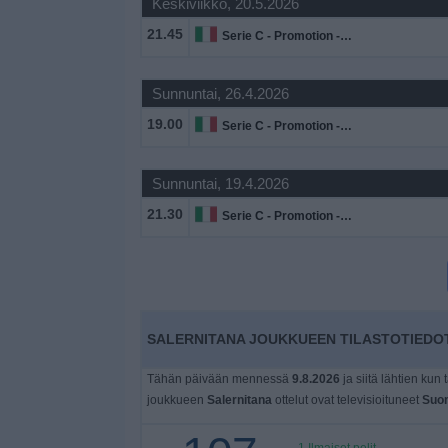
Keskiviikko, 20.5.2026
Widget
21.45
Serie C - Promotion - Pudotuspelit
Sunnuntai, 26.4.2026
19.00
Serie C - Promotion - Pudotuspelit
Sunnuntai, 19.4.2026
21.30
Serie C - Promotion - Pudotuspelit
SALERNITANA JOUKKUEEN TILASTOTIEDOT
Tähän päivään mennessä
9.8.2026
ja siitä lähtien kun 
joukkueen
Salernitana
ottelut ovat televisioituneet
Suo