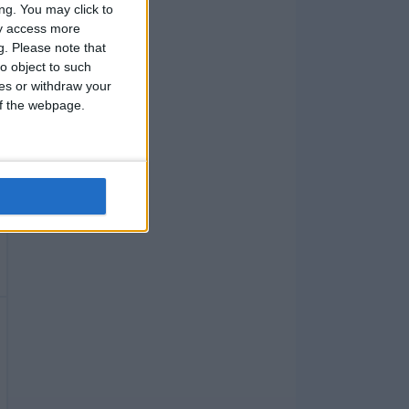
ng. You may click to
ay access more
g.
Please note that
o object to such
ces or withdraw your
 of the webpage.