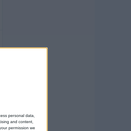
cess personal data,
tising and content,
your permission we