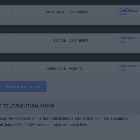
OneFootball
Ravenna FC
Salernitana
PPV
OneFootball
Foggia
Salernitana
PPV
OneFootball
Salernitana
Picerno
PPV
Enemmän päiviä
 TELEVISIOITUNA SUOMI
tämä verkkosivusto on kerännyt tilastotietoja siitä, milloin ja missä
Jalkapallo
mi
, joka oli
20.3.2022
, voimme antaa seuraavat tiedot: