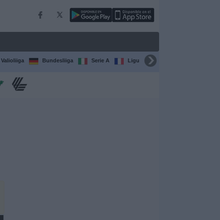
Valioliiga
Bundesliiga
Serie A
Ligue 1
Sarjat