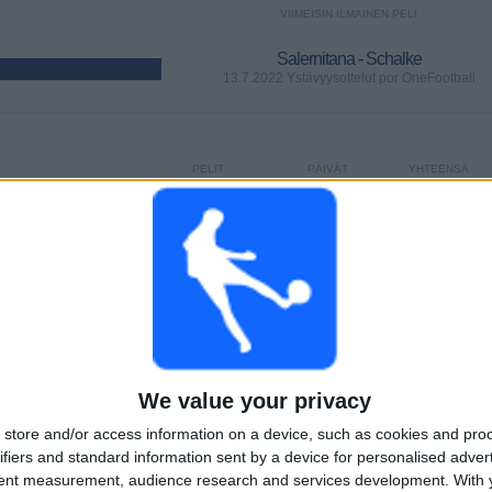
VIIMEISIN ILMAINEN PELI
Salernitana - Schalke
13.7.2022 Ystävyysottelut por OneFootball
PELIT
PÄIVÄT
YHTEENSÄ
95
1487
8
PERÄKKÄISET
ILMAISETTOMIA
TV-KANAVAT
MAKSUPELIT
PELIÄ
YHTEENSÄ
MAKSIMI
YHTEENSÄ
We value your privacy
3
5
44
store and/or access information on a device, such as cookies and pro
KILPAILUT
VS AS Roma
VASTUSTAJAT
ifiers and standard information sent by a device for personalised adver
tent measurement, audience research and services development.
With 