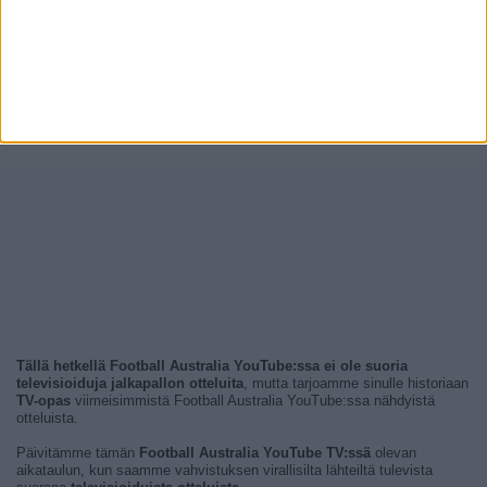
Tällä hetkellä Football Australia YouTube:ssa ei ole suoria
televisioiduja jalkapallon otteluita
, mutta tarjoamme sinulle historiaan
TV-opas
viimeisimmistä Football Australia YouTube:ssa nähdyistä
otteluista.
Päivitämme tämän
Football Australia YouTube TV:ssä
olevan
aikataulun, kun saamme vahvistuksen virallisilta lähteiltä tulevista