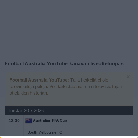
Widget
Football Australia YouTube
-kanavan liveotteluopas
×
Football Australia YouTube:
Tällä hetkellä ei ole
televisioituja pelejä. Voit tarkistaa aiemmin televisioitujen
otteluiden historian.
Torstai, 30.7.2026
12.30
Australian FFA Cup
South Melbourne FC