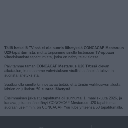
Tällä hetkellä TV:ssä ei ole suoria lähetyksiä CONCACAF Mestaruus
U20-tapahtumista
, mutta tarjoamme sinulle historiaan
TV-oppaan
viimeisimmistä tapahtumista, jotka on nähty televisiossa.
Päivitämme tämän
CONCACAF Mestaruus U20 TV:ssä
olevan
aikataulun, kun saamme vahvistuksen virallisilta lähteiltä tulevista
suorista lähetyksistä.
Saattaa olla sinulle kiinnostavaa tietää, että tämän verkkosivun alusta
lähtien on julkaistu
50 suoraa lähetystä
.
Ensimmäinen julkaistu tapahtuma oli sunnuntai 1. maaliskuuta 2026, ja
kanava, joka on lähettänyt CONCACAF Mestaruus U20-tapahtumia
suoraan useimmin, on CONCACAF YouTube yhteensä 50 tapahtumalla.