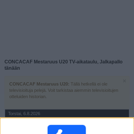
Widget
CONCACAF Mestaruus U20 TV-aikataulu, Jalkapallo
tänään
×
CONCACAF Mestaruus U20:
Tällä hetkellä ei ole
televisioituja pelejä. Voit tarkistaa aiemmin televisioitujen
otteluiden historian.
Torstai, 6.8.2026
01.30
CONCACAF Mestaruus U20
1/4-finaali