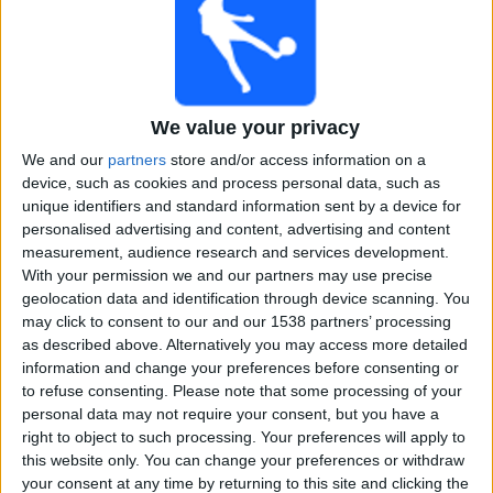
Kanada
Jamaika
CONCACAF YouTube
We value your privacy
05.00
CONCACAF Mestaruus U20
We and our
partners
store and/or access information on a
1/4-finaali
device, such as cookies and process personal data, such as
unique identifiers and standard information sent by a device for
personalised advertising and content, advertising and content
measurement, audience research and services development.
Meksiko
With your permission we and our partners may use precise
Panama
geolocation data and identification through device scanning. You
CONCACAF YouTube
may click to consent to our and our 1538 partners’ processing
as described above. Alternatively you may access more detailed
Keskiviikko, 5.8.2026
information and change your preferences before consenting or
to refuse consenting.
Please note that some processing of your
04.00
CONCACAF Mestaruus U20
personal data may not require your consent, but you have a
1/4-finaali
right to object to such processing. Your preferences will apply to
this website only. You can change your preferences or withdraw
your consent at any time by returning to this site and clicking the