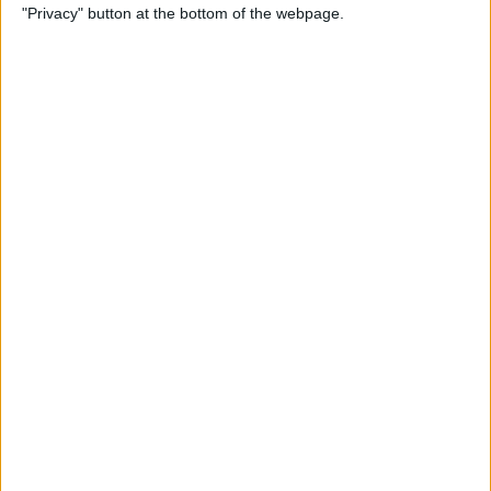
Yhdysvallat
"Privacy" button at the bottom of the webpage.
Guatemala
CONCACAF YouTube
Tiistai, 4.8.2026
23.00
CONCACAF Mestaruus U20
1/4-finaali
Costa Rica
Haiti
CONCACAF YouTube
Enemmän päiviä
CONCACAF MESTARUUS U20 TILASTOT TV:SSÄ SUOMI
Tänään,
7.8.2026
, ja siitä lähtien, kun tämä verkkosivusto alkoi kerätä