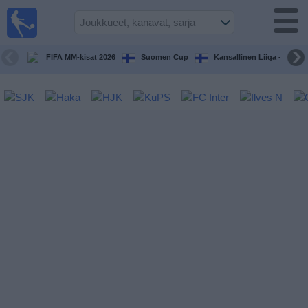
Jalkapallo
televisiossa
Televisioitujen
FIFA MM-kisat 2026
Suomen Cup
Kansallinen Liiga - Naiset
otteluiden opas
Tulevat
ottelut
Joukkueet
Sarjat
TV-
kanavat
Uutiset