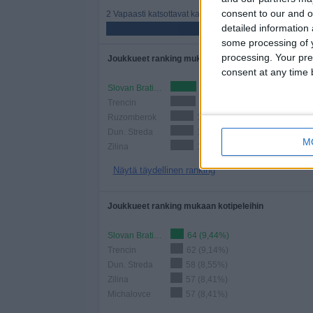
consent to our and o
2 Vapaasti katsottavat kanavat
detailed information
50%
some processing of y
processing. Your pre
Joukkueet ranking mukaan otteluiden määrään
consent at any time b
Slovan Bratislava
127 (18,73%)
Trencin
122 (17,99%)
Ruzomberok
113 (16,67%)
Dun. Streda
112 (16,52%)
M
Zilina
111 (16,37%)
Näytä täydellinen ranking
Joukkueet ranking mukaan kotipeleihin
Slovan Bratislava
64 (9,44%)
Trencin
62 (9,14%)
Dun. Streda
58 (8,55%)
Zilina
57 (8,41%)
Michalovce
57 (8,41%)