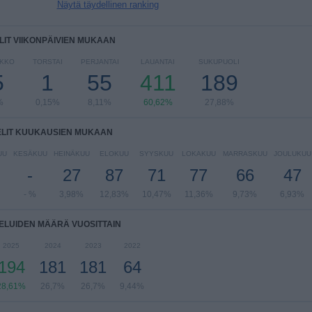
Näytä täydellinen ranking
LIT VIIKONPÄIVIEN MUKAAN
IKKO
TORSTAI
PERJANTAI
LAUANTAI
SUKUPUOLI
5
1
55
411
189
%
0,15%
8,11%
60,62%
27,88%
ELIT KUUKAUSIEN MUKAAN
UU
KESÄKUU
HEINÄKUU
ELOKUU
SYYSKUU
LOKAKUU
MARRASKUU
JOULUKUU
-
27
87
71
77
66
47
- %
3,98%
12,83%
10,47%
11,36%
9,73%
6,93%
ELUIDEN MÄÄRÄ VUOSITTAIN
2025
2024
2023
2022
194
181
181
64
28,61%
26,7%
26,7%
9,44%