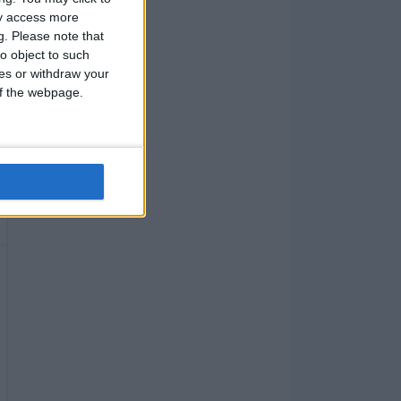
ay access more
g.
Please note that
o object to such
ces or withdraw your
 of the webpage.