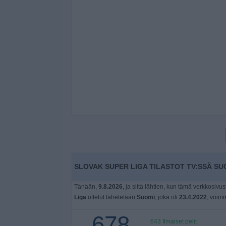
SLOVAK SUPER LIGA TILASTOT TV:SSÄ SU
Tänään,
9.8.2026
, ja siitä lähtien, kun tämä verkkosivust
Liga
ottelut lähetetään
Suomi
, joka oli
23.4.2022
, voimm
678
643 Ilmaiset pelit