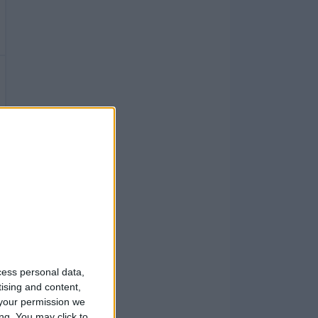
cess personal data,
tising and content,
your permission we
ng. You may click to