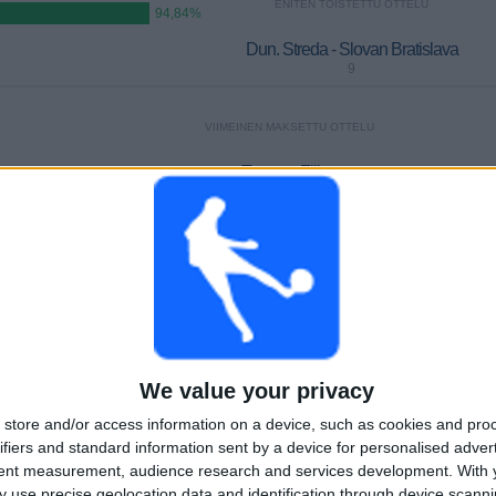
ENITEN TOISTETTU OTTELU
94,84%
Dun. Streda - Slovan Bratislava
9
VIIMEINEN MAKSETTU OTTELU
Trnava - Zilina
ootball PPV
10.5.2026 Slovak Super Liga por VeikkausTV
KESKIARVO
PÄIVÄT
YHTEENSÄ
1,5
161
4
KANAVAT PER
ILMAISETTOMIA
TV-KANAVAT
OTTELU
PELIÄ
We value your privacy
store and/or access information on a device, such as cookies and pro
ifiers and standard information sent by a device for personalised adver
tent measurement, audience research and services development.
With 
YHTEENSÄ
YHTEENSÄ
 use precise geolocation data and identification through device scanni