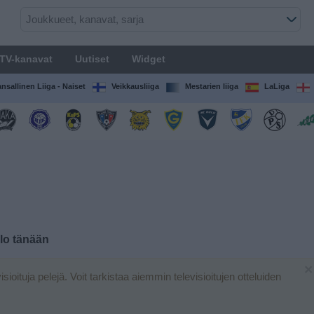
TV-kanavat
Uutiset
Widget
nsallinen Liiga - Naiset
Veikkausliiga
Mestarien liiga
LaLiga
llo tänään
×
visioituja pelejä. Voit tarkistaa aiemmin televisioitujen otteluiden