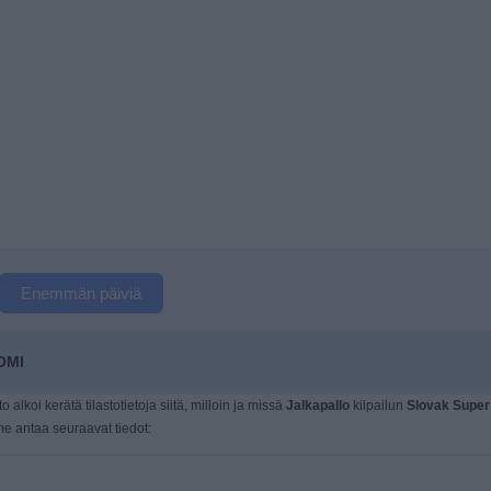
Enemmän päiviä
OMI
o alkoi kerätä tilastotietoja siitä, milloin ja missä
Jalkapallo
kilpailun
Slovak Super
e antaa seuraavat tiedot: