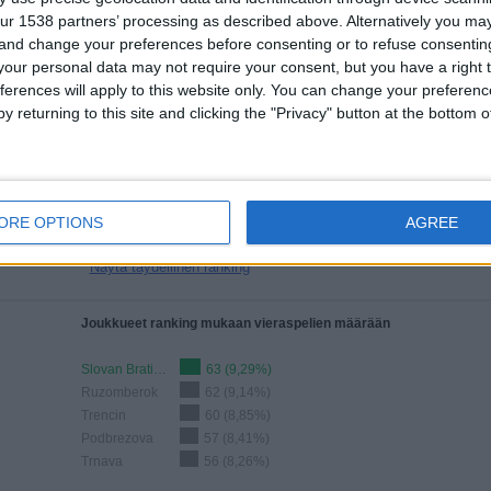
17
4
ur 1538 partners’ processing as described above. Alternatively you m
Total equipos
CANALES
 and change your preferences before consenting or to refuse consentin
our personal data may not require your consent, but you have a right t
ferences will apply to this website only. You can change your preferen
Joukkueet ranking mukaan avoimissa otteluissa
y returning to this site and clicking the "Privacy" button at the bottom
Slovan Bratislava
120 (17,7%)
Trencin
116 (17,11%)
Ruzomberok
107 (15,78%)
Dun. Streda
106 (15,63%)
ORE OPTIONS
AGREE
Michalovce
106 (15,63%)
Näytä täydellinen ranking
Joukkueet ranking mukaan vieraspelien määrään
Slovan Bratislava
63 (9,29%)
Ruzomberok
62 (9,14%)
Trencin
60 (8,85%)
Podbrezova
57 (8,41%)
Trnava
56 (8,26%)