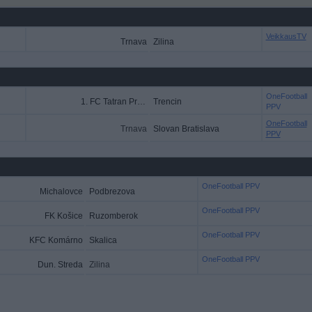
VeikkausTV
Trnava
Zilina
OneFootball
1. FC Tatran Prešov
Trencin
PPV
OneFootball
Trnava
Slovan Bratislava
PPV
OneFootball PPV
Michalovce
Podbrezova
OneFootball PPV
FK Košice
Ruzomberok
OneFootball PPV
KFC Komárno
Skalica
OneFootball PPV
Dun. Streda
Zilina