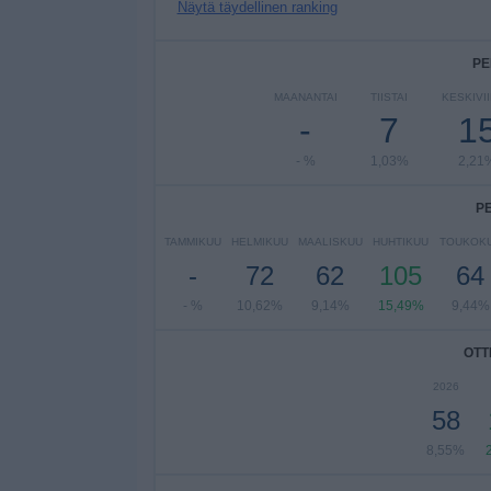
Näytä täydellinen ranking
PE
MAANANTAI
TIISTAI
KESKIVI
-
7
1
- %
1,03%
2,21
P
TAMMIKUU
HELMIKUU
MAALISKUU
HUHTIKUU
TOUKOK
-
72
62
105
64
- %
10,62%
9,14%
15,49%
9,44%
OTT
2026
58
8,55%