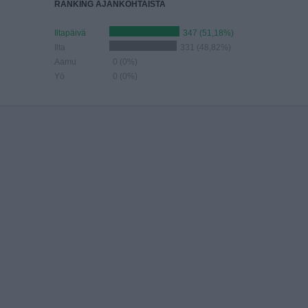
RANKING AJANKOHTAISTA
Iltapäivä
347 (51,18%)
Ilta
331 (48,82%)
Aamu
0 (0%)
Yö
0 (0%)