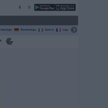
Valioliiga
Bundesliiga
Serie A
Ligue 1
Sarjat