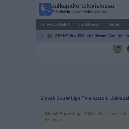
Jalkapallo televisiossa
Jalkapallo
Televisioitujen otteluiden opas
televisiossa
Televisioitujen
Tulevat ottelut
Joukkueet
Sarjat
otteluiden opas
FIFA MM-kisat 2026
Suomen Cup
Ka
Tulevat
ottelut
Joukkueet
Sarjat
TV-
Slovak Super Liga TV-aikataulu, Jalkapa
kanavat
Slovak Super Liga:
Tällä hetkellä ei ole tele
Uutiset
historian.