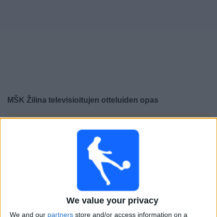
Widget
MŠK Žilina
televisioitujen otteluiden opas
×
MŠK Žilina:
Tällä hetkellä ei ole televisioituja pelejä. Voit
tarkistaa aiemmin televisioitujen otteluiden historian.
Torstai, 16.7.2026
21.30
Eurooppa-liiga
1st Qualifying Round
We value your privacy
Zilina
We and our
partners
store and/or access information on a