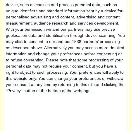
Hajduk Split
device, such as cookies and process personal data, such as
OneFootball PPV
unique identifiers and standard information sent by a device for
personalised advertising and content, advertising and content
measurement, audience research and services development.
Torstai, 9.7.2026
With your permission we and our partners may use precise
21.00
Eurooppa-liiga
geolocation data and identification through device scanning. You
1st Qualifying Round
may click to consent to our and our 1538 partners’ processing
as described above. Alternatively you may access more detailed
Hajduk Split
information and change your preferences before consenting or
Zilina
to refuse consenting.
Please note that some processing of your
personal data may not require your consent, but you have a
OneFootball PPV
right to object to such processing. Your preferences will apply to
this website only. You can change your preferences or withdraw
Sunnuntai, 10.5.2026
your consent at any time by returning to this site and clicking the
"Privacy" button at the bottom of the webpage.
20.00
Slovak Super Liga
Trnava
Zilina
VeikkausTV