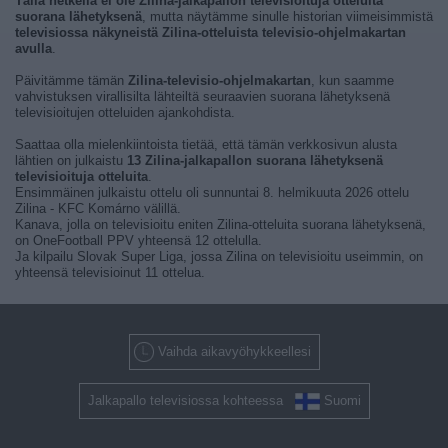
Tällä hetkellä ei ole Zilina-jalkapallon televisioituja otteluita
suorana lähetyksenä
, mutta näytämme sinulle historian viimeisimmistä
televisiossa näkyneistä Zilina-otteluista televisio-ohjelmakartan
avulla
.
Päivitämme tämän
Zilina-televisio-ohjelmakartan
, kun saamme
vahvistuksen virallisilta lähteiltä seuraavien suorana lähetyksenä
televisioitujen otteluiden ajankohdista.
Saattaa olla mielenkiintoista tietää, että tämän verkkosivun alusta
lähtien on julkaistu
13 Zilina-jalkapallon suorana lähetyksenä
televisioituja otteluita
.
Ensimmäinen julkaistu ottelu oli sunnuntai 8. helmikuuta 2026 ottelu
Zilina - KFC Komárno välillä.
Kanava, jolla on televisioitu eniten Zilina-otteluita suorana lähetyksenä,
on OneFootball PPV yhteensä 12 ottelulla.
Ja kilpailu Slovak Super Liga, jossa Zilina on televisioitu useimmin, on
yhteensä televisioinut 11 ottelua.
Vaihda aikavyöhykkeellesi
Jalkapallo televisiossa kohteessa
Suomi