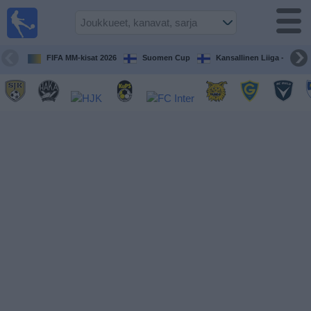
Jalkapallo
televisiossa
Televisioitujen
FIFA MM-kisat 2026
Suomen Cup
Kansallinen Liiga - Naiset
otteluiden opas
Tulevat
ottelut
Joukkueet
Sarjat
TV-
kanavat
Uutiset