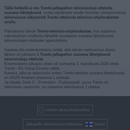
Tällä hetkellä ei ole Trento-jalkapallon televisioituja otteluita
suorana lähetyksenä
, mutta näytämme sinulle historian viimeisimmistä
televisiossa näkyneistä Trento-otteluista televisio-ohjelmakartan
avulla
.
Päivitämme tämän
Trento-televisio-ohjelmakartan
, kun saamme
vahvistuksen virallisilta lähteiltä seuraavien suorana lähetyksenä
televisioitujen otteluiden ajankohdista.
Saattaa olla mielenkiintoista tietää, että tämän verkkosivun alusta
lähtien on julkaistu
1 Trento-jalkapallon suorana lähetyksenä
televisioituja otteluita
.
Ensimmäinen julkaistu ottelu oli sunnuntai 3. toukokuuta 2026 ottelu
Trento - AS Giana Erminio välillä.
Kanava, jolla on televisioitu eniten Trento-otteluita suorana lähetyksenä,
on DAZN Ilmainen yhteensä 1 ottelulla.
Ja kilpailu Serie C - Promotion - Pudotuspelit, jossa Trento on
televisioitu useimmin, on yhteensä televisioinut 1 ottelua.
Vaihda aikavyöhykkeellesi
Jalkapallo televisiossa kohteessa
Suomi