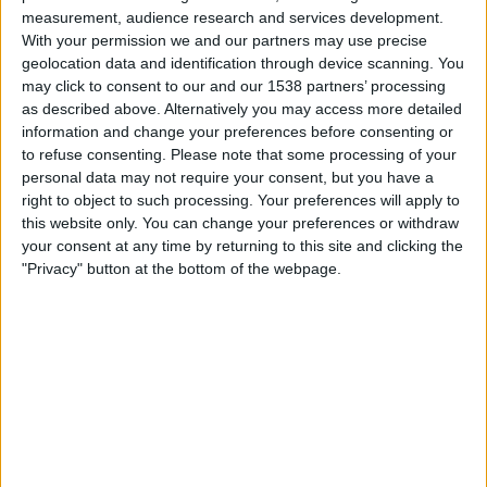
DAZN Ilmainen (Katso livenä)
FIFA+
measurement, audience research and services development.
With your permission we and our partners may use precise
geolocation data and identification through device scanning. You
TRENTO JOUKKUEEN TILASTOTIEDOT TELEVISIOITUNA
may click to consent to our and our 1538 partners’ processing
SUOMI
as described above. Alternatively you may access more detailed
information and change your preferences before consenting or
Tähän päivään mennessä
7.8.2026
ja siitä lähtien kun tämä verkkosivusto
to refuse consenting.
Please note that some processing of your
on kerännyt tilastotietoja siitä, milloin ja missä
Jalkapallo
joukkueen
personal data may not require your consent, but you have a
Trento
ottelut ovat televisioituneet
Suomi
, joka oli
7.5.2022
, voimme antaa
right to object to such processing. Your preferences will apply to
seuraavat tiedot:
this website only. You can change your preferences or withdraw
your consent at any time by returning to this site and clicking the
46
"Privacy" button at the bottom of the webpage.
TV-LÄHETYKSET
46 Ilmaiset pelit
100%
0 Maksulliset pelit
0%
VIIMEISIN ILMAINEN PELI