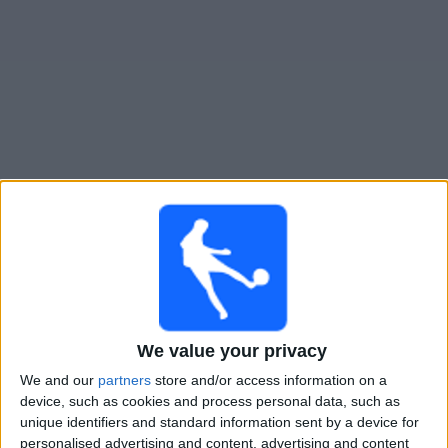
Widget
Trento
televisioitujen otteluiden opas
×
Trento:
Tällä hetkellä ei ole televisioituja pelejä. Voit
tarkistaa aiemmin televisioitujen otteluiden historian.
Sunnuntai, 3.5.2026
We value your privacy
21.00
Serie C - Promotion - Pudotuspelit
We and our
partners
store and/or access information on a
device, such as cookies and process personal data, such as
Trento
unique identifiers and standard information sent by a device for
AS Giana Erminio
personalised advertising and content, advertising and content