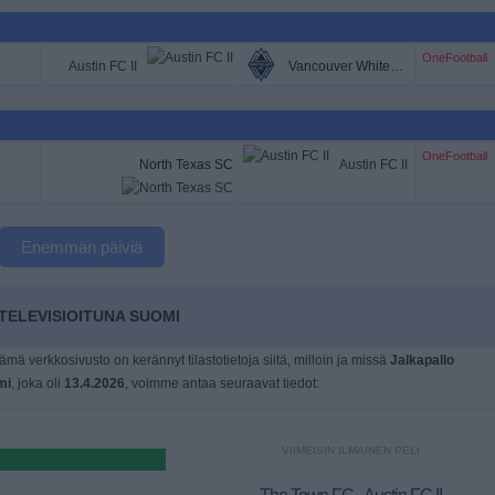
OneFootball
Austin FC II
Vancouver Whitecaps 2
OneFootball
North Texas SC
Austin FC II
Enemmän päiviä
TELEVISIOITUNA SUOMI
tämä verkkosivusto on kerännyt tilastotietoja siitä, milloin ja missä
Jalkapallo
mi
, joka oli
13.4.2026
, voimme antaa seuraavat tiedot:
VIIMEISIN ILMAINEN PELI