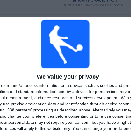
The Town FC - Austin FC II
2.8.2026 MLS Next Pro por OneFootball
PELIT
PÄIVÄT
YHTEENSÄ
0
4
2
PERÄKKÄISET
ILMAISETTOMIA
TV-KANAVAT
MAKSUPELIT
PELIÄ
YHTEENSÄ
MAKSIMI
YHTEENSÄ
We value your privacy
1
2
11
store and/or access information on a device, such as cookies and pro
KILPAILUT
VS Colorado
VASTUSTAJAT
ifiers and standard information sent by a device for personalised adver
Rapids 2
tent measurement, audience research and services development.
With 
 use precise geolocation data and identification through device scanni
RANKING KILPAILUJEN MUKAAN
ur 1538 partners’ processing as described above. Alternatively you m
 and change your preferences before consenting or to refuse consentin
MLS Next Pro
16 (100%)
our personal data may not require your consent, but you have a right t
Näytä täydellinen ranking
ferences will apply to this website only. You can change your preferen