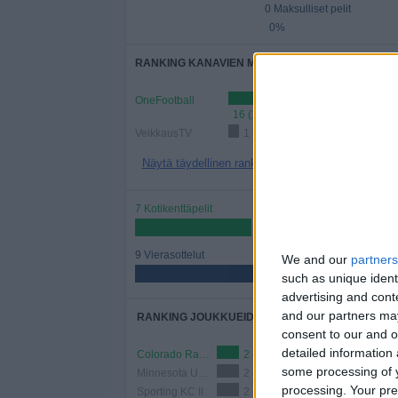
0 Maksulliset pelit
0%
RANKING KANAVIEN MUKAAN
OneFootball
16 (100%)
VeikkausTV
1 (6,25%)
Näytä täydellinen ranking
7 Kotikenttäpelit
43,75%
9 Vierasottelut
We and our
partners
56,25%
such as unique ident
advertising and con
and our partners may
RANKING JOUKKUEIDEN MUKAAN
consent to our and o
detailed information
Colorado Rapids 2
2 (12,5%)
some processing of y
Minnesota Utd. 2
2 (12,5%)
processing. Your pre
Sporting KC II
2 (12,5%)