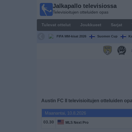
Jalkapallo televisiossa
Jalkapallo
Televisioitujen otteluiden opas
televisiossa
Televisioitujen
Tulevat ottelut
Joukkueet
Sarjat
otteluiden opas
FIFA MM-kisat 2026
Suomen Cup
Ka
Tulevat
ottelut
Joukkueet
Sarjat
TV-
Austin FC II
televisioitujen otteluiden op
kanavat
Maanantai, 10.8.2026
Uutiset
03.30
MLS Next Pro