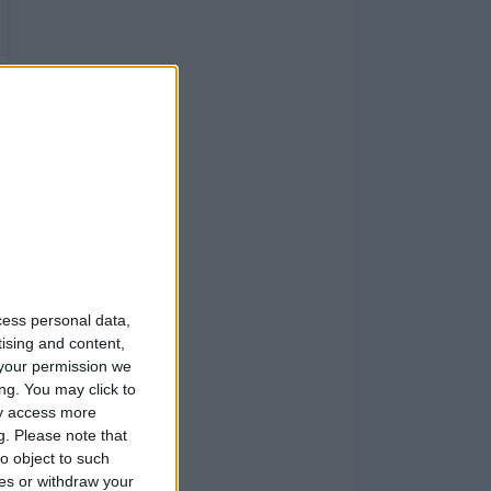
cess personal data,
tising and content,
your permission we
ng. You may click to
ay access more
g.
Please note that
o object to such
ces or withdraw your