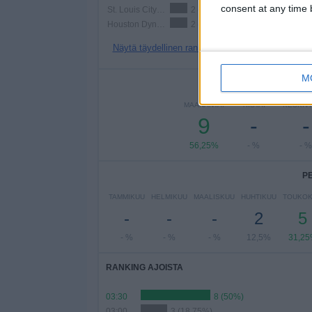
consent at any time b
St. Louis City SC 2
2 (12,5%)
Houston Dynamo 2
2 (12,5%)
Näytä täydellinen ranking
M
PE
MAANANTAI
TIISTAI
KESKIVI
9
-
-
56,25%
- %
- %
P
TAMMIKUU
HELMIKUU
MAALISKUU
HUHTIKUU
TOUKO
-
-
-
2
5
- %
- %
- %
12,5%
31,2
RANKING AJOISTA
03:30
8 (50%)
03:00
3 (18,75%)