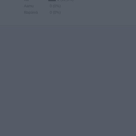
Aamu
0 (0%)
Iltapäivä
0 (0%)