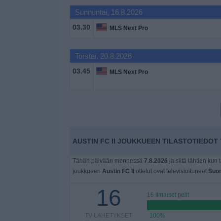
Widget
Sunnuntai, 16.8.2026
03.30
MLS Next Pro
Torstai, 20.8.2026
03.45
MLS Next Pro
AUSTIN FC II JOUKKUEEN TILASTOTIEDOT 
Tähän päivään mennessä
7.8.2026
ja siitä lähtien kun 
joukkueen
Austin FC II
ottelut ovat televisioituneet
Suo
16
16 Ilmaiset pelit
TV-LÄHETYKSET
100%