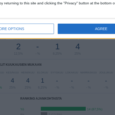
y returning to this site and clicking the "Privacy" button at the bottom
ORE OPTIONS
AGREE
LIT VIIKONPÄIVIEN MUKAAN
IKKO
TORSTAI
PERJANTAI
LAUANTAI
SUKUPUOLI
2
-
1
4
12,5%
- %
6,25%
25%
ELIT KUUKAUSIEN MUKAAN
KUU
KESÄKUU
HEINÄKUU
ELOKUU
SYYSKUU
LOKAKUU
MARRASKUU
JOULUKUU
4
4
1
-
-
-
-
5%
25%
25%
6,25%
- %
- %
- %
- %
RANKING AJANKOHTAISTA
Yö
14 (87,5%)
Ilta
2 (12,5%)