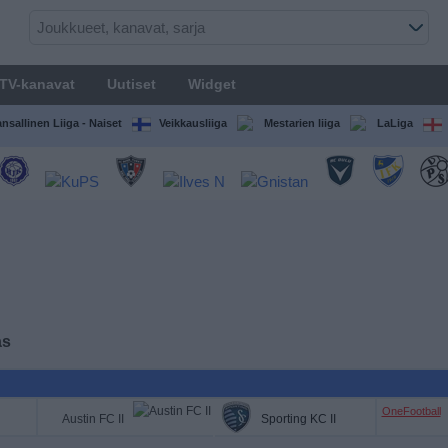
TV-kanavat
Uutiset
Widget
nsallinen Liiga - Naiset
Veikkausliiga
Mestarien liiga
LaLiga
as
OneFootball
Austin FC II
Sporting KC II