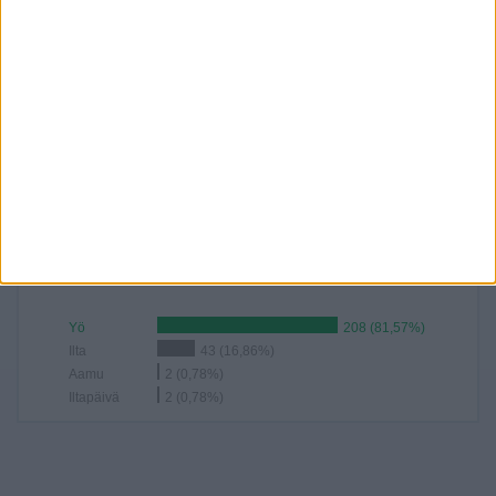
255
100%
RANKING AJOISTA
02:00
80 (31,37%)
03:00
40 (15,69%)
05:00
23 (9,02%)
01:00
21 (8,24%)
23:00
20 (7,84%)
RANKING AJANKOHTAISTA
Yö
208 (81,57%)
Ilta
43 (16,86%)
Aamu
2 (0,78%)
Iltapäivä
2 (0,78%)