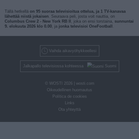
Tällä hetkellä
on 95 suoraa televisioitua ottelua, ja 1 TV-kanavaa
lähettää niistä jokaisen
. Seuraava peli, josta voit nauttia, on
Columbus Crew 2 - New York RB II
, joka on ensi torstaina,
sunnuntai
9. elokuuta 2026 klo 0.00
, ja
jonka televisioi OneFootball
.
Vaihda aikavyöhykkeellesi
Jalkapallo televisiossa kohteessa
Suomi
© WOSTI 2026 |
wosti.com
Oikeudellinen huomautus
Política de cookies
Links
Ota yhteyttä