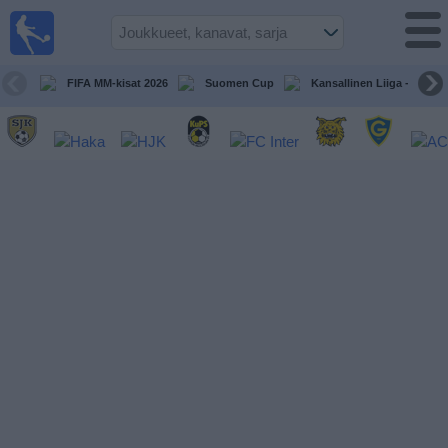
Jalkapallo
televisiossa
Televisioitujen
FIFA MM-kisat 2026
Suomen Cup
Kansallinen Liiga - Naiset
otteluiden opas
Tulevat
ottelut
Joukkueet
Sarjat
TV-
kanavat
Uutiset