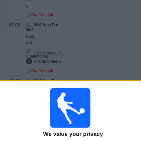
OneFootball
02.00
MLS Next Pro
Chattanooga FC
Atlanta United 2
OneFootball
02.00
MLS Next Pro
Houston Dynamo 2
Real Monarchs
We value your privacy
OneFootball