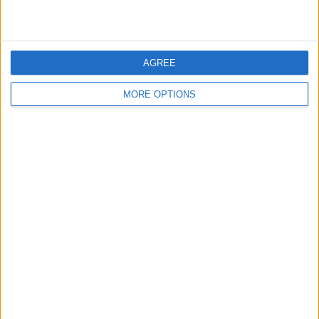
255 Ilmaiset pelit
100%
0 Maksulliset pelit
0%
AGREE
ENITEN TOISTETTU OTTELU
MORE OPTIONS
Tacoma Defiance - Ventura County
2
VIIMEISIN ILMAINEN PELI
Colorado Rapids 2 - St. Louis
City SC 2
9.8.2026 MLS Next Pro por
OneFootball
VIIMEINEN MAKSETTU OTTELU
-
- por
RANKING KANAVIEN MUKAAN