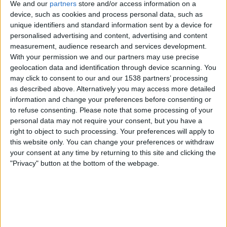
We and our
partners
store and/or access information on a
02.30
MLS Next Pro
device, such as cookies and process personal data, such as
unique identifiers and standard information sent by a device for
personalised advertising and content, advertising and content
measurement, audience research and services development.
Carolina Core FC
With your permission we and our partners may use precise
Huntsville City FC
geolocation data and identification through device scanning. You
may click to consent to our and our 1538 partners’ processing
as described above. Alternatively you may access more detailed
information and change your preferences before consenting or
OneFootball
to refuse consenting.
Please note that some processing of your
personal data may not require your consent, but you have a
03.00
MLS Next Pro
right to object to such processing. Your preferences will apply to
this website only. You can change your preferences or withdraw
your consent at any time by returning to this site and clicking the
"Privacy" button at the bottom of the webpage.
Minnesota Utd. 2
The Town FC
OneFootball