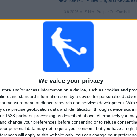
New York RB II - New England Revolution
II
3.8.2026 MLS Next Pro por OneFootball
PELIT
PÄIVÄT
YHTEENSÄ
0
3
2
PERÄKKÄISET
ILMAISETTOMIA
TV-KANAVAT
MAKSUPELIT
PELIÄ
YHTEENSÄ
MAKSIMI
YHTEENSÄ
We value your privacy
1
3
10
store and/or access information on a device, such as cookies and pro
KILPAILUT
VS New York
VASTUSTAJAT
ifiers and standard information sent by a device for personalised adver
RB II
tent measurement, audience research and services development.
With 
 use precise geolocation data and identification through device scanni
RANKING KILPAILUJEN MUKAAN
ur 1538 partners’ processing as described above. Alternatively you m
 and change your preferences before consenting or to refuse consentin
MLS Next Pro
16 (100%)
our personal data may not require your consent, but you have a right t
Näytä täydellinen ranking
ferences will apply to this website only. You can change your preferen