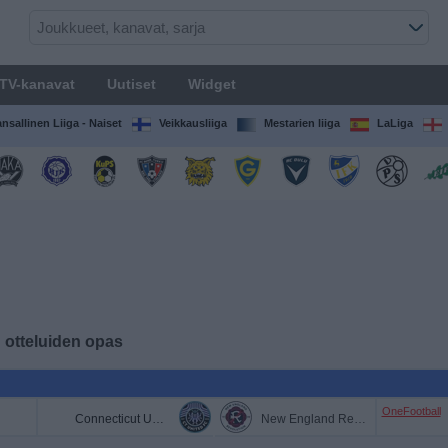
TV-kanavat
Uutiset
Widget
nsallinen Liiga - Naiset
Veikkausliiga
Mestarien liiga
LaLiga
n otteluiden opas
OneFootball
Connecticut United FC
New England Revolution II