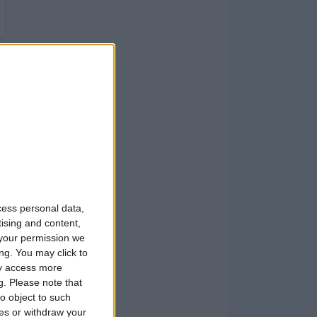
cess personal data,
tising and content,
your permission we
ng. You may click to
ay access more
g.
Please note that
o object to such
ces or withdraw your