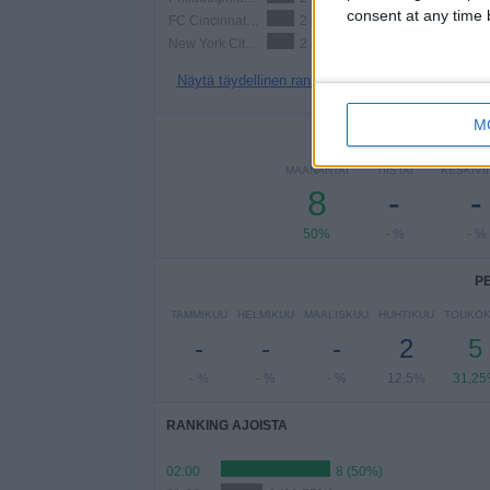
consent at any time b
FC Cincinnati 2
2 (12,5%)
New York City 2
2 (12,5%)
Näytä täydellinen ranking
M
PE
MAANANTAI
TIISTAI
KESKIVI
8
-
-
50%
- %
- %
P
TAMMIKUU
HELMIKUU
MAALISKUU
HUHTIKUU
TOUKO
-
-
-
2
5
- %
- %
- %
12,5%
31,2
RANKING AJOISTA
02:00
8 (50%)