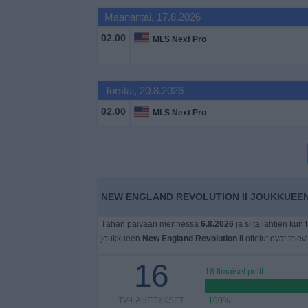
Widget
Maanantai, 17.8.2026
02.00
MLS Next Pro
Torstai, 20.8.2026
02.00
MLS Next Pro
NEW ENGLAND REVOLUTION II JOUKKUEEN
Tähän päivään mennessä
6.8.2026
ja siitä lähtien kun 
joukkueen
New England Revolution II
ottelut ovat telev
16
16 Ilmaiset pelit
TV-LÄHETYKSET
100%