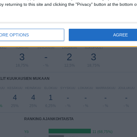
y returning to this site and clicking the "Privacy" button at the bottom
ORE OPTIONS
AGREE
LIT VIIKONPÄIVIEN MUKAAN
IKKO
TORSTAI
PERJANTAI
LAUANTAI
SUKUPUOLI
3
-
2
3
18,75%
- %
12,5%
18,75%
ELIT KUUKAUSIEN MUKAAN
KUU
KESÄKUU
HEINÄKUU
ELOKUU
SYYSKUU
LOKAKUU
MARRASKUU
JOULUKUU
4
4
1
-
-
-
-
5%
25%
25%
6,25%
- %
- %
- %
- %
RANKING AJANKOHTAISTA
Yö
11 (68,75%)