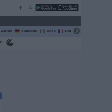
Valioliiga
Bundesliiga
Serie A
Ligue 1
Sarjat