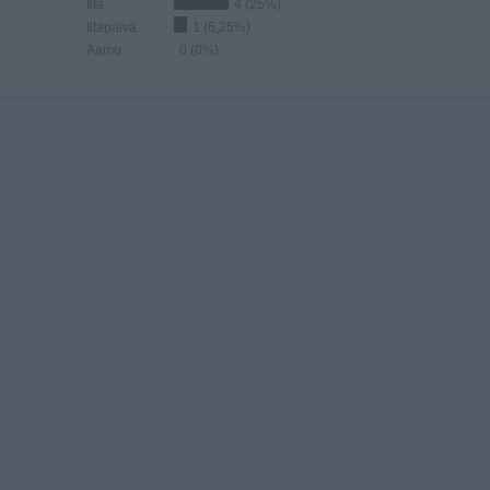
Ilta
4 (25%)
Iltapäivä
1 (6,25%)
Aamu
0 (0%)