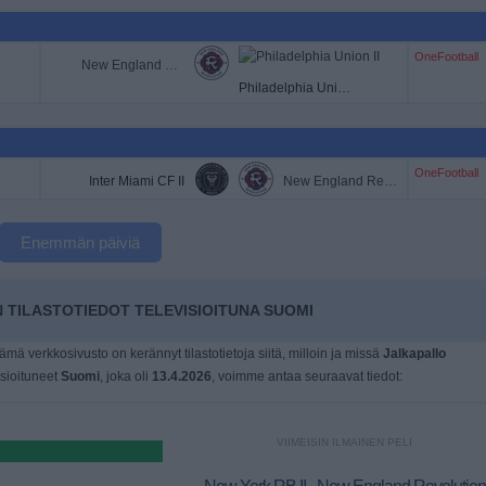
OneFootball
New England Revolution II
Philadelphia Union II
OneFootball
Inter Miami CF II
New England Revolution II
Enemmän päiviä
 TILASTOTIEDOT TELEVISIOITUNA SUOMI
tämä verkkosivusto on kerännyt tilastotietoja siitä, milloin ja missä
Jalkapallo
isioituneet
Suomi
, joka oli
13.4.2026
, voimme antaa seuraavat tiedot:
VIIMEISIN ILMAINEN PELI