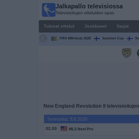
Jalkapallo televisiossa
Jalkapallo
Televisioitujen otteluiden opas
televisiossa
Televisioitujen
Tulevat ottelut
Joukkueet
Sarjat
otteluiden opas
FIFA MM-kisat 2026
Suomen Cup
Ka
Tulevat
ottelut
Joukkueet
Sarjat
TV-
New England Revolution II
televisioituje
kanavat
Sunnuntai, 9.8.2026
Uutiset
02.00
MLS Next Pro