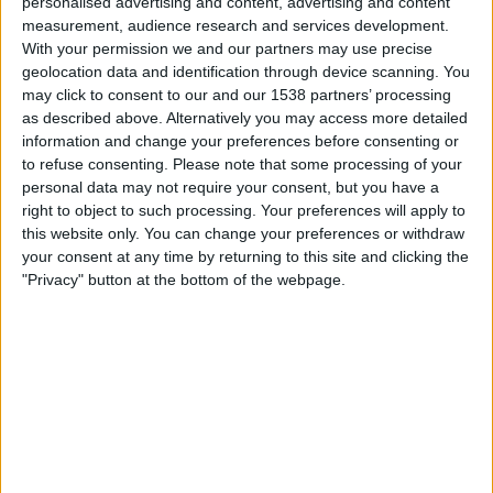
personalised advertising and content, advertising and content
01.00
MLS Next Pro
measurement, audience research and services development.
With your permission we and our partners may use precise
Columbus Crew 2
geolocation data and identification through device scanning. You
New York City 2
may click to consent to our and our 1538 partners’ processing
as described above. Alternatively you may access more detailed
OneFootball
information and change your preferences before consenting or
to refuse consenting.
Please note that some processing of your
Torstai, 20.8.2026
personal data may not require your consent, but you have a
00.00
MLS Next Pro
right to object to such processing. Your preferences will apply to
this website only. You can change your preferences or withdraw
New York City 2
your consent at any time by returning to this site and clicking the
"Privacy" button at the bottom of the webpage.
FC Cincinnati 2
OneFootball
Enemmän päiviä
NEW YORK CITY 2 JOUKKUEEN TILASTOTIEDOT
TELEVISIOITUNA SUOMI