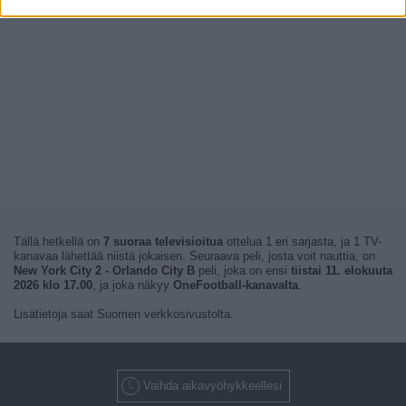
Tällä hetkellä on
7 suoraa televisioitua
ottelua 1 eri sarjasta, ja 1 TV-
kanavaa lähettää niistä jokaisen. Seuraava peli, josta voit nauttia, on
New York City 2 - Orlando City B
peli, joka on ensi
tiistai 11. elokuuta
2026 klo 17.00
, ja joka näkyy
OneFootball-kanavalta
.
Lisätietoja saat Suomen verkkosivustolta.
Vaihda aikavyöhykkeellesi