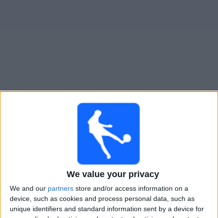
Widget
New York City 2
televisioitujen otteluiden opas
Tiistai, 11.8.2026
18.00
MLS Next Pro
New York City 2
Orlando City B
We value your privacy
OneFootball
We and our
partners
store and/or access information on a
device, such as cookies and process personal data, such as
Sunnuntai, 16.8.2026
unique identifiers and standard information sent by a device for