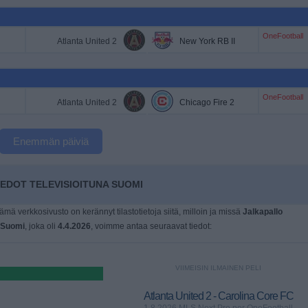
OneFootball
Atlanta United 2
New York RB II
OneFootball
Atlanta United 2
Chicago Fire 2
Enemmän päiviä
EDOT TELEVISIOITUNA SUOMI
tämä verkkosivusto on kerännyt tilastotietoja siitä, milloin ja missä
Jalkapallo
Suomi
, joka oli
4.4.2026
, voimme antaa seuraavat tiedot:
VIIMEISIN ILMAINEN PELI
Atlanta United 2 - Carolina Core FC