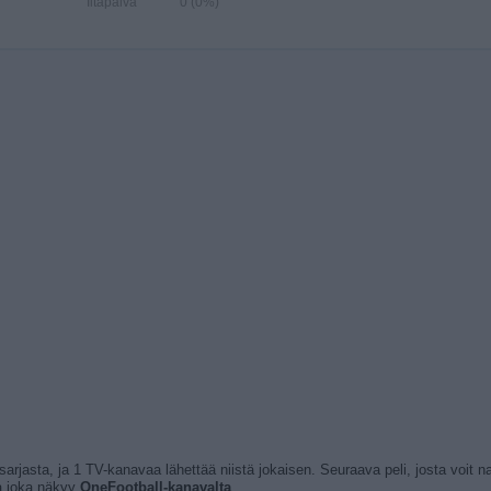
Iltapäivä
0 (0%)
 sarjasta, ja 1 TV-kanavaa lähettää niistä jokaisen. Seuraava peli, josta voit n
ja joka näkyy
OneFootball-kanavalta
.