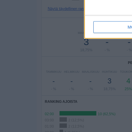
Näytä täydellinen ranking
PE
M
MAANANTAI
TIISTAI
KESKIVI
3
-
-
18,75%
- %
- %
P
TAMMIKUU
HELMIKUU
MAALISKUU
HUHTIKUU
TOUKO
-
-
-
3
4
- %
- %
- %
18,75%
25%
RANKING AJOISTA
02:00
10 (62,5%)
03:00
2 (12,5%)
01:00
2 (12,5%)