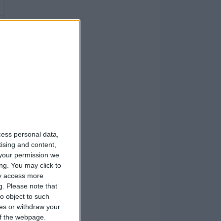
cess personal data,
tising and content,
your permission we
ng. You may click to
ay access more
g.
Please note that
o object to such
ces or withdraw your
 of the webpage.