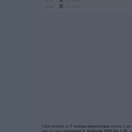
22:00
1 (6,25%)
23:00
1 (6,25%)
Tällä hetkellä on
7 suoraa televisioitua
ottelua 1 eri
joka on ensi
sunnuntai 9. elokuuta 2026 klo 1.00
, 