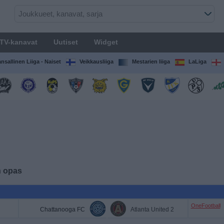
TV-kanavat
Uutiset
Widget
nsallinen Liiga - Naiset
Veikkausliiga
Mestarien liiga
LaLiga
n opas
OneFootball
Chattanooga FC
Atlanta United 2