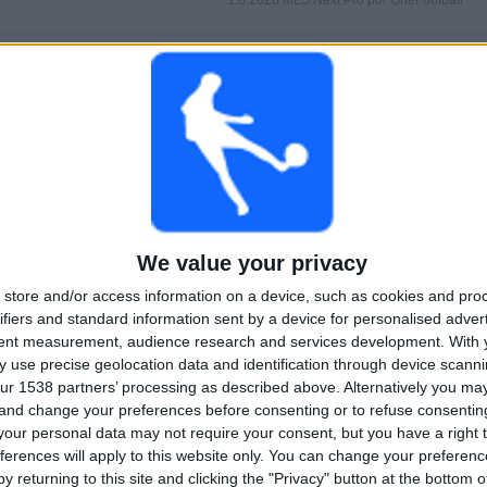
1.8.2026 MLS Next Pro por OneFootball
PELIT
PÄIVÄT
YHTEENSÄ
0
6
1
PERÄKKÄISET
ILMAISETTOMIA
TV-KANAVAT
MAKSUPELIT
PELIÄ
YHTEENSÄ
MAKSIMI
YHTEENSÄ
1
2
11
We value your privacy
KILPAILUT
VS Crown
VASTUSTAJAT
store and/or access information on a device, such as cookies and pro
Legacy FC
ifiers and standard information sent by a device for personalised adver
tent measurement, audience research and services development.
With 
RANKING KILPAILUJEN MUKAAN
 use precise geolocation data and identification through device scanni
ur 1538 partners’ processing as described above. Alternatively you m
MLS Next Pro
16 (100%)
 and change your preferences before consenting or to refuse consentin
Näytä täydellinen ranking
our personal data may not require your consent, but you have a right t
ferences will apply to this website only. You can change your preferen
y returning to this site and clicking the "Privacy" button at the bottom