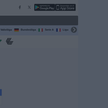
Valioliiga
Bundesliiga
Serie A
Ligue 1
Sarjat