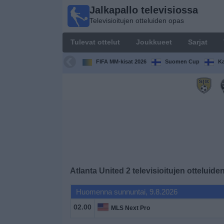
Jalkapallo televisiossa
Jalkapallo
Televisioitujen otteluiden opas
televisiossa
Televisioitujen
Tulevat ottelut
Joukkueet
Sarjat
otteluiden opas
FIFA MM-kisat 2026
Suomen Cup
Ka
Tulevat
ottelut
Joukkueet
Sarjat
TV-
Atlanta United 2
televisioitujen otteluide
kanavat
Huomenna sunnuntai, 9.8.2026
Uutiset
02.00
MLS Next Pro