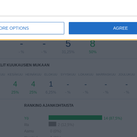
LIT VIIKONPÄIVIEN MUKAAN
ORE OPTIONS
AGREE
IKKO
TORSTAI
PERJANTAI
LAUANTAI
SUKUPUOLI
-
-
5
8
- %
- %
31,25%
50%
ELIT KUUKAUSIEN MUKAAN
KUU
KESÄKUU
HEINÄKUU
ELOKUU
SYYSKUU
LOKAKUU
MARRASKUU
JOULUKUU
4
4
1
-
-
-
-
25%
25%
6,25%
- %
- %
- %
- %
RANKING AJANKOHTAISTA
Yö
14 (87,5%)
Ilta
2 (12,5%)
Aamu
0 (0%)