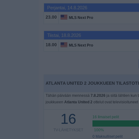
Widget
Perjantai, 14.8.2026
23.00
MLS Next Pro
Tiistai, 18.8.2026
18.00
MLS Next Pro
ATLANTA UNITED 2 JOUKKUEEN TILASTOTI
Tähän päivään mennessä
7.8.2026
ja siitä lähtien kun 
joukkueen
Atlanta United 2
ottelut ovat televisioituneet
16
16 Ilmaiset pelit
TV-LÄHETYKSET
100%
0 Maksulliset pelit