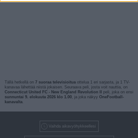
Tällä hetkellä on
7 suoraa televisioitua
ottelua 1 eri sarjasta, ja 1 TV-
kanavaa lähettää niistä jokaisen. Seuraava peli, josta voit nauttia, on
Connecticut United FC - New England Revolution II
peli, joka on ensi
sunnuntai 9. elokuuta 2026 klo 1.00
, ja joka näkyy
OneFootball-
kanavalta
.
Vaihda aikavyöhykkeellesi