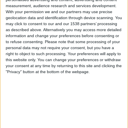
01.00
MLS Next Pro
measurement, audience research and services development.
With your permission we and our partners may use precise
FC Cincinnati 2
geolocation data and identification through device scanning. You
Connecticut United FC
may click to consent to our and our 1538 partners’ processing
as described above. Alternatively you may access more detailed
OneFootball
information and change your preferences before consenting or
to refuse consenting.
Please note that some processing of your
Torstai, 20.8.2026
personal data may not require your consent, but you have a
right to object to such processing. Your preferences will apply to
02.00
MLS Next Pro
this website only. You can change your preferences or withdraw
Crown Legacy FC
your consent at any time by returning to this site and clicking the
"Privacy" button at the bottom of the webpage.
Connecticut United FC
OneFootball
Enemmän päiviä
CONNECTICUT UNITED FC JOUKKUEEN TILASTOTIEDOT
TELEVISIOITUNA SUOMI