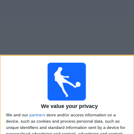
Widget
Connecticut United FC
televisioitujen otteluiden opas
Sunnuntai, 9.8.2026
02.00
MLS Next Pro
Connecticut United FC
New England Revolution II
We value your privacy
OneFootball
We and our
partners
store and/or access information on a
device, such as cookies and process personal data, such as
Maanantai, 17.8.2026
unique identifiers and standard information sent by a device for
personalised advertising and content, advertising and content