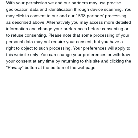
With your permission we and our partners may use precise
15.00
Optibet Virsliga
geolocation data and identification through device scanning. You
may click to consent to our and our 1538 partners’ processing
SC Grobiņa
as described above. Alternatively you may access more detailed
BFC Daugavpils
information and change your preferences before consenting or
OneFootball PPV
to refuse consenting.
Please note that some processing of your
personal data may not require your consent, but you have a
right to object to such processing. Your preferences will apply to
BFC DAUGAVPILS JOUKKUEEN TILASTOTIEDOT
this website only. You can change your preferences or withdraw
TELEVISIOITUNA SUOMI
your consent at any time by returning to this site and clicking the
"Privacy" button at the bottom of the webpage.
Tähän päivään mennessä
8.8.2026
ja siitä lähtien kun tämä verkkosivusto
on kerännyt tilastotietoja siitä, milloin ja missä
Jalkapallo
joukkueen
BFC
Daugavpils
ottelut ovat televisioituneet
Suomi
, joka oli
19.4.2022
, voimme
antaa seuraavat tiedot:
156
TV-LÄHETYKSET
136 Ilmaiset pelit
87,18%