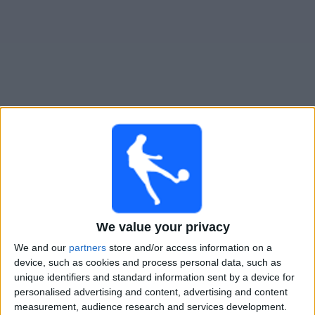
Widget
BFC Daugavpils
televisioitujen otteluiden opas
Lauantai, 22.8.2026
15.00
Optibet Virsliga
We value your privacy
Super Nova
BFC Daugavpils
We and our
partners
store and/or access information on a
device, such as cookies and process personal data, such as
OneFootball PPV
unique identifiers and standard information sent by a device for
personalised advertising and content, advertising and content
Lauantai, 29.8.2026
measurement, audience research and services development.