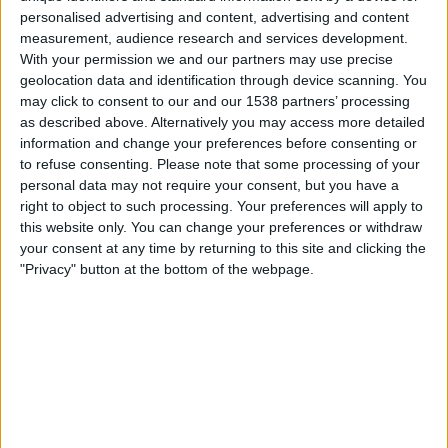
19.30
Konferenssiliiga
personalised advertising and content, advertising and content
3. karsintakierros
measurement, audience research and services development.
With your permission we and our partners may use precise
RFS
geolocation data and identification through device scanning. You
FKB Jablonec
may click to consent to our and our 1538 partners’ processing
as described above. Alternatively you may access more detailed
OneFootball PPV
information and change your preferences before consenting or
to refuse consenting.
Please note that some processing of your
Sunnuntai, 23.8.2026
personal data may not require your consent, but you have a
right to object to such processing. Your preferences will apply to
19.00
Optibet Virsliga
this website only. You can change your preferences or withdraw
your consent at any time by returning to this site and clicking the
RFS
"Privacy" button at the bottom of the webpage.
Riga FC
OneFootball PPV
Enemmän päiviä
RFS JOUKKUEEN TILASTOTIEDOT TELEVISIOITUNA
SUOMI