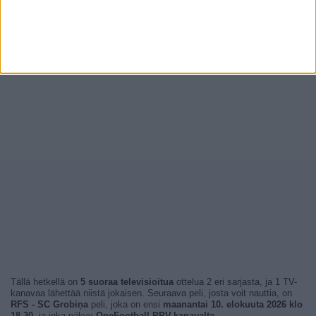
Tällä hetkellä on
5 suoraa televisioitua
ottelua 2 eri sarjasta, ja 1 TV-
kanavaa lähettää niistä jokaisen. Seuraava peli, josta voit nauttia, on
RFS - SC Grobiņa
peli, joka on ensi
maanantai 10. elokuuta 2026 klo
18.30
, ja joka näkyy
OneFootball PPV-kanavalta
.