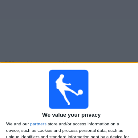
Widget
RFS
televisioitujen otteluiden opas
Maanantai, 10.8.2026
19.30
Optibet Virsliga
RFS
SC Grobiņa
We value your privacy
OneFootball PPV
We and our
partners
store and/or access information on a
device, such as cookies and process personal data, such as
Torstai, 13.8.2026
unique identifiers and standard information sent by a device for