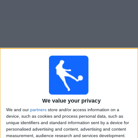
Widget
Burnley
televisioitujen otteluiden opas
Lauantai, 8.8.2026
17.00
Valioliiga Cup
Burnley
We value your privacy
Notts Co
We and our
partners
store and/or access information on a
Viaplay.fi
device, such as cookies and process personal data, such as
unique identifiers and standard information sent by a device for
personalised advertising and content, advertising and content
Sunnuntai, 16.8.2026
measurement, audience research and services development.