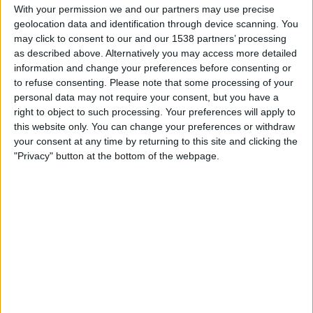
18.00
Championship
With your permission we and our partners may use precise
geolocation data and identification through device scanning. You
Burnley
may click to consent to our and our 1538 partners’ processing
as described above. Alternatively you may access more detailed
West Ham
information and change your preferences before consenting or
V Sport Premium
V Sport1 Suomi
Viaplay.fi
to refuse consenting.
Please note that some processing of your
personal data may not require your consent, but you have a
right to object to such processing. Your preferences will apply to
BURNLEY JOUKKUEEN TILASTOTIEDOT TELEVISIOITUNA
this website only. You can change your preferences or withdraw
SUOMI
your consent at any time by returning to this site and clicking the
"Privacy" button at the bottom of the webpage.
Tähän päivään mennessä
6.8.2026
ja siitä lähtien kun tämä verkkosivusto
on kerännyt tilastotietoja siitä, milloin ja missä
Jalkapallo
joukkueen
Burnley
ottelut ovat televisioituneet
Suomi
, joka oli
2.4.2022
, voimme
antaa seuraavat tiedot:
126
TV-LÄHETYKSET
0 Ilmaiset pelit
0%