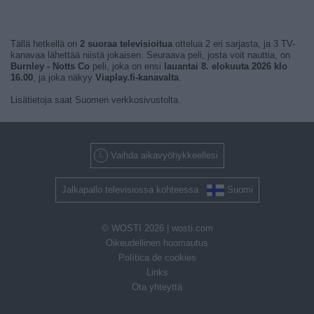
Tällä hetkellä on
2 suoraa televisioitua
ottelua 2 eri sarjasta, ja 3 TV-
kanavaa lähettää niistä jokaisen. Seuraava peli, josta voit nauttia, on
Burnley - Notts Co
peli, joka on ensi
lauantai 8. elokuuta 2026 klo
16.00
, ja joka näkyy
Viaplay.fi-kanavalta
.
Lisätietoja saat Suomen verkkosivustolta.
Vaihda aikavyöhykkeellesi
Jalkapallo televisiossa kohteessa
Suomi
© WOSTI 2026 |
wosti.com
Oikeudellinen huomautus
Política de cookies
Links
Ota yhteyttä