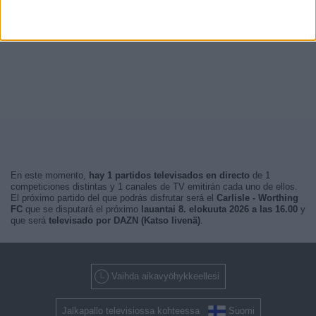
En este momento,
hay 1 partidos televisados en directo
de 1
competiciones distintas y 1 canales de TV emitirán cada uno de ellos.
El próximo partido del que podrás disfrutar será el
Carlisle - Worthing
FC
que se disputará el próximo
lauantai 8. elokuuta 2026 a las 16.00
y
que será
televisado por DAZN (Katso livenä)
.
Vaihda aikavyöhykkeellesi
Jalkapallo televisiossa kohteessa
Suomi