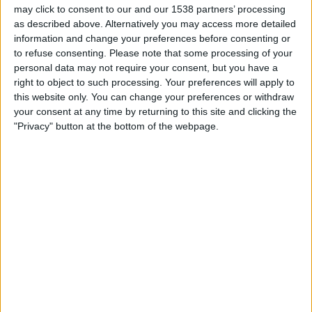
SUOMI
may click to consent to our and our 1538 partners’ processing
as described above. Alternatively you may access more detailed
Tähän päivään mennessä
6.8.2026
ja siitä lähtien kun tämä verkkosivusto
information and change your preferences before consenting or
on kerännyt tilastotietoja siitä, milloin ja missä
Jalkapallo
joukkueen
to refuse consenting.
Please note that some processing of your
Carlisle
ottelut ovat televisioituneet
Suomi
, joka oli
27.4.2024
, voimme
personal data may not require your consent, but you have a
antaa seuraavat tiedot:
right to object to such processing. Your preferences will apply to
this website only. You can change your preferences or withdraw
47
your consent at any time by returning to this site and clicking the
"Privacy" button at the bottom of the webpage.
TV-LÄHETYKSET
0 Ilmaiset pelit
0%
47 Maksulliset pelit
100%
RANKING KANAVIEN MUKAAN
DAZN
45 (95,74%)
Elisa Viihde
2 (4,26%)
Näytä täydellinen ranking