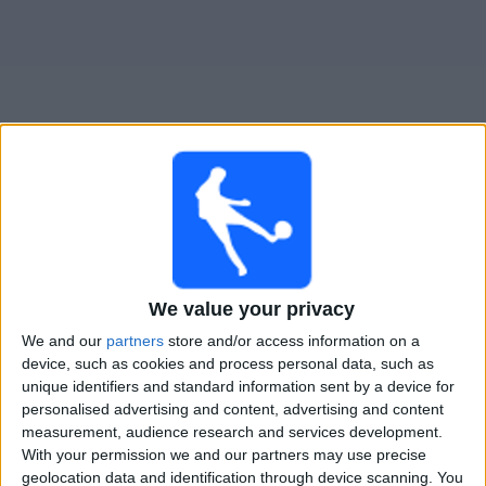
Widget
Carlisle
televisioitujen otteluiden opas
Huomenna lauantai, 8.8.2026
17.00
National League
We value your privacy
We and our
partners
store and/or access information on a
Carlisle
device, such as cookies and process personal data, such as
Worthing FC
unique identifiers and standard information sent by a device for
DAZN (Katso livenä)
personalised advertising and content, advertising and content
measurement, audience research and services development.
With your permission we and our partners may use precise
CARLISLE JOUKKUEEN TILASTOTIEDOT TELEVISIOITUNA
geolocation data and identification through device scanning. You